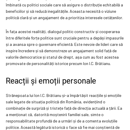
îmbinată cu politici sociale care să asigure o distribuție echitabilă a
beneficiilor și să reducă inegalitățile. Aceasta necesită o viziune
politică clară și un angajament de a prioritiza interesele cetățenilor.
În fața acestei realități, dialogul politic constructiv și cooperarea
între diferitele forțe politice sunt cruciale pentru a depăși impasurile
și a avansa spre o guvernare eficientă. Este nevoie de lideri care să
inspire încredere și să demonstreze un angajament solid față de
valorile democratice și statul de drept, așa cum au fost acestea
promovate de personalități istorice precum Ion I.C. Brătianu.
Reacții și emoții personale
Strănepoata lui Ion I.C. Brătianu și-a împărtășit reacțiile și emoțiile
sale legate de situația politică din România, evidențiind o
combinație de surpriză și tristețe față de direcția actuală a țării. Ea
a menționat că, datorită moștenirii familiei sale, simte o
responsabilitate profundă de a urmări și de a comenta evoluțiile
politice. Această legătură istorică o face să fie mai conștientă de