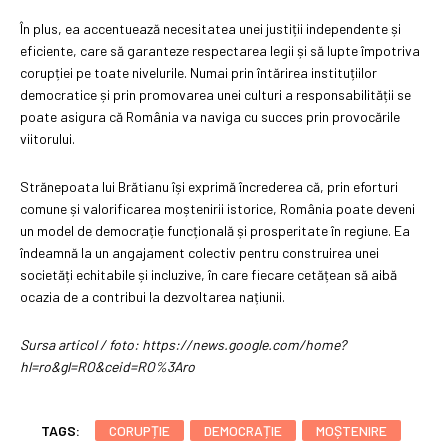
În plus, ea accentuează necesitatea unei justiții independente și
eficiente, care să garanteze respectarea legii și să lupte împotriva
corupției pe toate nivelurile. Numai prin întărirea instituțiilor
democratice și prin promovarea unei culturi a responsabilității se
poate asigura că România va naviga cu succes prin provocările
viitorului.
Strănepoata lui Brătianu își exprimă încrederea că, prin eforturi
comune și valorificarea moștenirii istorice, România poate deveni
un model de democrație funcțională și prosperitate în regiune. Ea
îndeamnă la un angajament colectiv pentru construirea unei
societăți echitabile și incluzive, în care fiecare cetățean să aibă
ocazia de a contribui la dezvoltarea națiunii.
Sursa articol / foto: https://news.google.com/home?
hl=ro&gl=RO&ceid=RO%3Aro
TAGS:
CORUPȚIE
DEMOCRAȚIE
MOȘTENIRE