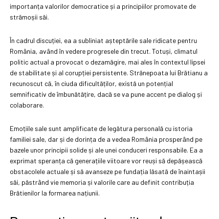
importanța valorilor democratice și a principiilor promovate de
strămoșii săi.
În cadrul discuției, ea a subliniat așteptările sale ridicate pentru
România, având în vedere progresele din trecut. Totuși, climatul
politic actual a provocat o dezamăgire, mai ales în contextul lipsei
de stabilitate și al corupției persistente. Strănepoata lui Brătianu a
recunoscut că, în ciuda dificultăților, există un potențial
semnificativ de îmbunătățire, dacă se va pune accent pe dialog și
colaborare.
Emoțiile sale sunt amplificate de legătura personală cu istoria
familiei sale, dar și de dorința de a vedea România prosperând pe
bazele unor principii solide și ale unei conduceri responsabile. Ea a
exprimat speranța că generațiile viitoare vor reuși să depășească
obstacolele actuale și să avanseze pe fundația lăsată de înaintașii
săi, păstrând vie memoria și valorile care au definit contribuția
Brătienilor la formarea națiunii.