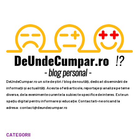
DeUndeCumpar.ro un site de știri / blog de noutăți, dedicat diseminării de
informații și actualități. Acesta oferă articole, reportaje și analize pe teme
diverse, de la evenimente curente la subiecte specifice de interes. Este un
spațiu digital pentru informare și educație. Contactati-ne oricand la
adresa: contact@deundecumpar.ro
CATEGORII