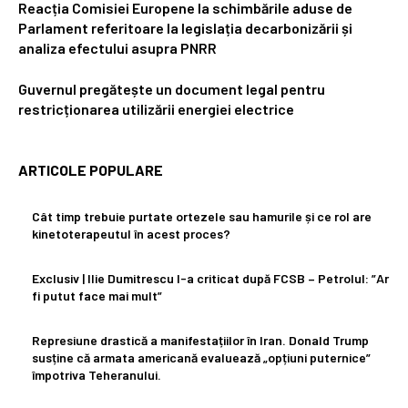
Reacția Comisiei Europene la schimbările aduse de
Parlament referitoare la legislația decarbonizării și
analiza efectului asupra PNRR
Guvernul pregătește un document legal pentru
restricționarea utilizării energiei electrice
ARTICOLE POPULARE
Cât timp trebuie purtate ortezele sau hamurile și ce rol are
kinetoterapeutul în acest proces?
Exclusiv | Ilie Dumitrescu l-a criticat după FCSB – Petrolul: ”Ar
fi putut face mai mult”
Represiune drastică a manifestațiilor în Iran. Donald Trump
susține că armata americană evaluează „opțiuni puternice”
împotriva Teheranului.