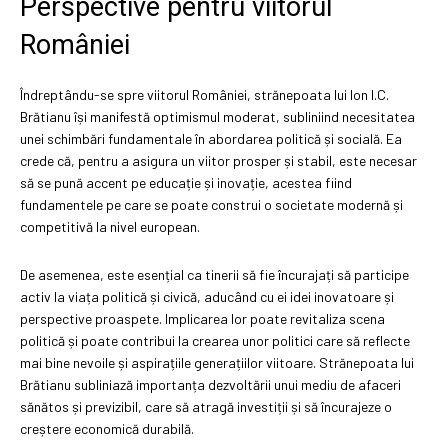
Perspective pentru viitorul
României
Îndreptându-se spre viitorul României, strănepoata lui Ion I.C.
Brătianu își manifestă optimismul moderat, subliniind necesitatea
unei schimbări fundamentale în abordarea politică și socială. Ea
crede că, pentru a asigura un viitor prosper și stabil, este necesar
să se pună accent pe educație și inovație, acestea fiind
fundamentele pe care se poate construi o societate modernă și
competitivă la nivel european.
De asemenea, este esențial ca tinerii să fie încurajați să participe
activ la viața politică și civică, aducând cu ei idei inovatoare și
perspective proaspete. Implicarea lor poate revitaliza scena
politică și poate contribui la crearea unor politici care să reflecte
mai bine nevoile și aspirațiile generațiilor viitoare. Strănepoata lui
Brătianu subliniază importanța dezvoltării unui mediu de afaceri
sănătos și previzibil, care să atragă investiții și să încurajeze o
creștere economică durabilă.