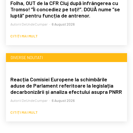
Folha, OUT de la CFR Cluj după înfrângerea cu
Tromso! ”Îi concediez pe toți!”. DOUĂ nume ”se
luptă” pentru funcția de antrenor.
Autorii DeUndeCumpar
-
6 August 2026
CITIȚI MAI MULT
DIVERSE NOUTATI
Reacția Comisiei Europene la schimbările
aduse de Parlament referitoare la legislația
decarbonizării și analiza efectului asupra PNRR
Autorii DeUndeCumpar
-
6 August 2026
CITIȚI MAI MULT