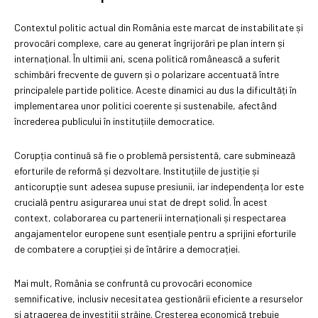
Contextul politic actual din România este marcat de instabilitate și
provocări complexe, care au generat îngrijorări pe plan intern și
internațional. În ultimii ani, scena politică românească a suferit
schimbări frecvente de guvern și o polarizare accentuată între
principalele partide politice. Aceste dinamici au dus la dificultăți în
implementarea unor politici coerente și sustenabile, afectând
încrederea publicului în instituțiile democratice.
Corupția continuă să fie o problemă persistentă, care subminează
eforturile de reformă și dezvoltare. Instituțiile de justiție și
anticorupție sunt adesea supuse presiunii, iar independența lor este
crucială pentru asigurarea unui stat de drept solid. În acest
context, colaborarea cu partenerii internaționali și respectarea
angajamentelor europene sunt esențiale pentru a sprijini eforturile
de combatere a corupției și de întărire a democrației.
Mai mult, România se confruntă cu provocări economice
semnificative, inclusiv necesitatea gestionării eficiente a resurselor
și atragerea de investiții străine. Creșterea economică trebuie