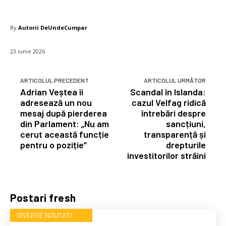
By
Autorii DeUndeCumpar
23 iunie 2026
ARTICOLUL PRECEDENT
ARTICOLUL URMĂTOR
Adrian Veștea îi
Scandal în Islanda:
adresează un nou
cazul Velfag ridică
mesaj după pierderea
întrebări despre
din Parlament: „Nu am
sancțiuni,
cerut această funcție
transparență și
pentru o poziție”
drepturile
investitorilor străini
Postari fresh
DIVERSE NOUTATI