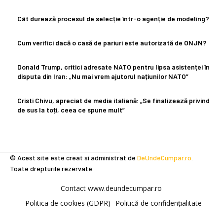
Cât durează procesul de selecție într-o agenție de modeling?
Cum verifici dacă o casă de pariuri este autorizată de ONJN?
Donald Trump, critici adresate NATO pentru lipsa asistenței în
disputa din Iran: „Nu mai vrem ajutorul națiunilor NATO”
Cristi Chivu, apreciat de media italiană: „Se finalizează privind
de sus la toți, ceea ce spune mult”
© Acest site este creat si administrat de
DeUndeCumpar.ro
.
Toate drepturile rezervate.
Contact www.deundecumpar.ro
Politica de cookies (GDPR)
Politică de confidențialitate