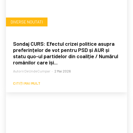
DIVERSE NOUTATI
Sondaj CURS: Efectul crizei politice asupra
preferințelor de vot pentru PSD și AUR și
statu quo-ul partidelor din coaliție / Numărul
românilor care își...
Autorii DeUndeCumpar
-
2 Mai 2026
CITIȚI MAI MULT