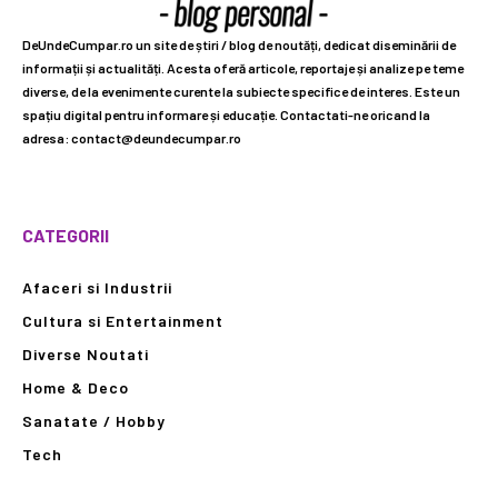
DeUndeCumpar.ro un site de știri / blog de noutăți, dedicat diseminării de
informații și actualități. Acesta oferă articole, reportaje și analize pe teme
diverse, de la evenimente curente la subiecte specifice de interes. Este un
spațiu digital pentru informare și educație. Contactati-ne oricand la
adresa: contact@deundecumpar.ro
CATEGORII
Afaceri si Industrii
Cultura si Entertainment
Diverse Noutati
Home & Deco
Sanatate / Hobby
Tech