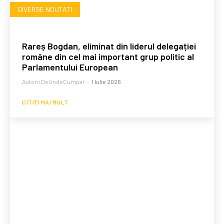
DIVERSE NOUTATI
Rareș Bogdan, eliminat din liderul delegației
române din cel mai important grup politic al
Parlamentului European
Autorii DeUndeCumpar
-
1 Iulie 2026
CITIȚI MAI MULT