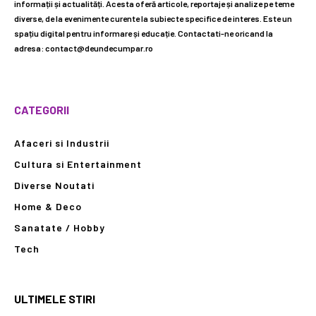
informații și actualități. Acesta oferă articole, reportaje și analize pe teme
diverse, de la evenimente curente la subiecte specifice de interes. Este un
spațiu digital pentru informare și educație. Contactati-ne oricand la
adresa: contact@deundecumpar.ro
CATEGORII
Afaceri si Industrii
Cultura si Entertainment
Diverse Noutati
Home & Deco
Sanatate / Hobby
Tech
ULTIMELE STIRI