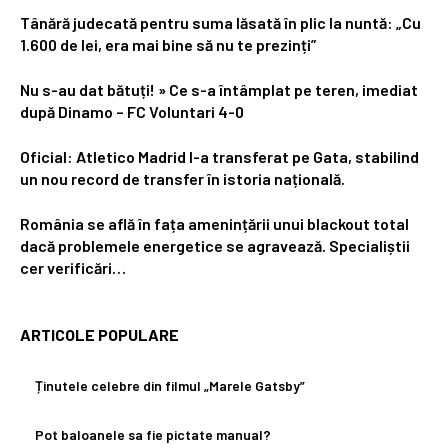
Tânără judecată pentru suma lăsată în plic la nuntă: „Cu
1.600 de lei, era mai bine să nu te prezinți”
Nu s-au dat bătuți! » Ce s-a întâmplat pe teren, imediat
după Dinamo – FC Voluntari 4-0
Oficial: Atletico Madrid l-a transferat pe Gata, stabilind
un nou record de transfer în istoria națională.
România se află în fața amenințării unui blackout total
dacă problemele energetice se agravează. Specialiștii
cer verificări…
ARTICOLE POPULARE
Ținutele celebre din filmul „Marele Gatsby”
Pot baloanele sa fie pictate manual?