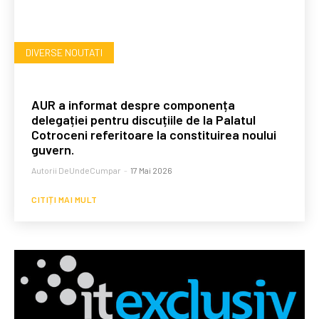
DIVERSE NOUTATI
AUR a informat despre componența
delegației pentru discuțiile de la Palatul
Cotroceni referitoare la constituirea noului
guvern.
Autorii DeUndeCumpar
-
17 Mai 2026
CITIȚI MAI MULT