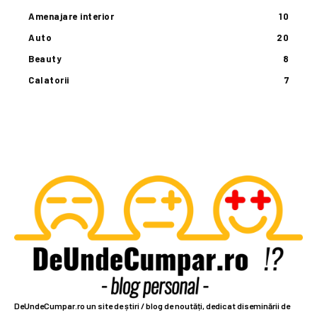
Amenajare interior
10
Auto
20
Beauty
8
Calatorii
7
DeUndeCumpar.ro un site de știri / blog de noutăți, dedicat diseminării de