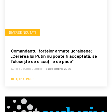
DIVERSE NOUTATI
Comandantul forțelor armate ucrainene:
„Cererea lui Putin nu poate fi acceptată, se
folosește de discuțiile de pace”
Autorii DeUndeCumpar
-
5 Decembrie 2025
CITIȚI MAI MULT