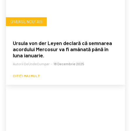
DIVERSE NOUTATI
Ursula von der Leyen declară că semnarea
acordului Mercosur va fi amânată până în
luna ianuarie.
Autorii DeUndeCumpar
-
18 Decembrie 2025
CITIȚI MAI MULT