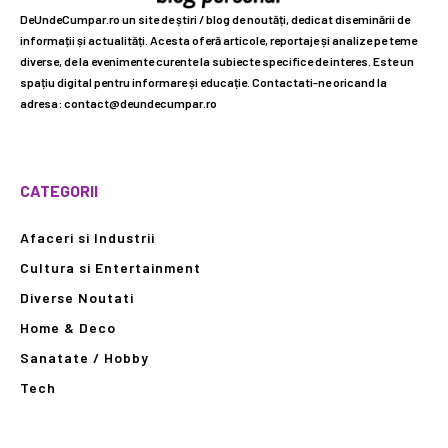
DeUndeCumpar.ro un site de știri / blog de noutăți, dedicat diseminării de
informații și actualități. Acesta oferă articole, reportaje și analize pe teme
diverse, de la evenimente curente la subiecte specifice de interes. Este un
spațiu digital pentru informare și educație. Contactati-ne oricand la
adresa: contact@deundecumpar.ro
CATEGORII
Afaceri si Industrii
Cultura si Entertainment
Diverse Noutati
Home & Deco
Sanatate / Hobby
Tech