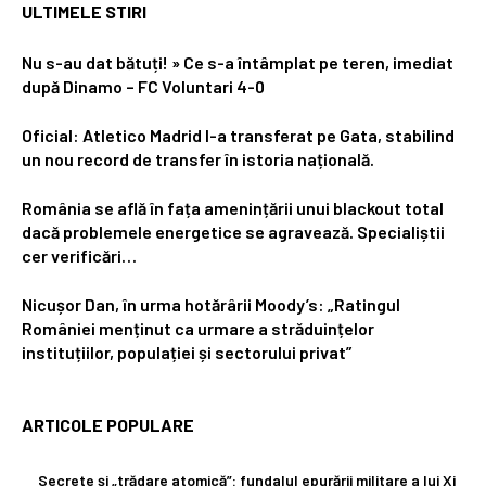
ULTIMELE STIRI
Nu s-au dat bătuți! » Ce s-a întâmplat pe teren, imediat
după Dinamo – FC Voluntari 4-0
Oficial: Atletico Madrid l-a transferat pe Gata, stabilind
un nou record de transfer în istoria națională.
România se află în fața amenințării unui blackout total
dacă problemele energetice se agravează. Specialiștii
cer verificări…
Nicușor Dan, în urma hotărârii Moody’s: „Ratingul
României menținut ca urmare a străduințelor
instituțiilor, populației și sectorului privat”
ARTICOLE POPULARE
Secrete și „trădare atomică”: fundalul epurării militare a lui Xi