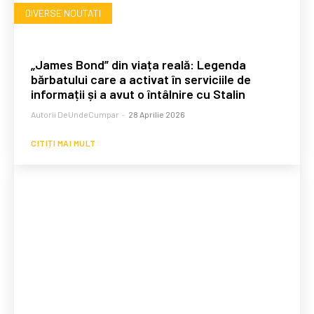
DIVERSE NOUTATI
„James Bond” din viața reală: Legenda
bărbatului care a activat în serviciile de
informații și a avut o întâlnire cu Stalin
Autorii DeUndeCumpar
-
28 Aprilie 2026
CITIȚI MAI MULT