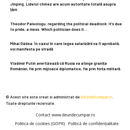
Jinping. Liderul chinez are acum autoritate totală asupra
țării.
Theodor Paleologu, regarding the political deadlock: It’s due
to pride, a mess. Which politician does it…
Mihai Gâdea: În cazul în care legea salarizării va fi aprobată,
voi manifesta pe stradă
Vladimir Putin avertizează că Rusia va atinge granița
României, fie prin mijloace diplomatice, fie prin forța militară.
© Acest site este creat si administrat de
DeUndeCumpar.ro
.
Toate drepturile rezervate.
Contact www.deundecumpar.ro
Politica de cookies (GDPR)
Politică de confidențialitate