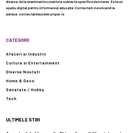
diverse, de la evenimente curente la subiecte specifice de interes. Este un
spațiu digital pentru informare și educație. Contactati-ne oricand la
adresa: contact@deundecumpar.ro
CATEGORII
Afaceri si Industrii
Cultura si Entertainment
Diverse Noutati
Home & Deco
Sanatate / Hobby
Tech
ULTIMELE STIRI