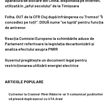
Aparatură de blocare din China, disponibilă pe internet,
utilizată în „jaful secolului” de la Timișoara
Folha, OUT de la CFR Cluj după înfrângerea cu Tromso! ”Îi
concediez pe toți!”. DOUĂ nume ”se luptă” pentru funcția
de antrenor.
Reacția Comisiei Europene la schimbările aduse de
Parlament referitoare la legislația decarbonizării și
analiza efectului asupra PNRR
Guvernul pregătește un document legal pentru
restricționarea utilizării energiei electrice
ARTICOLE POPULARE
Cutremur la Craiova! Mirel Rădoi le-ar fi comunicat jucătorilor
că pleacă după eșecul cu UTA Arad