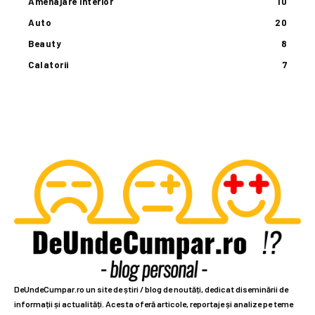
Amenajare interior
10
Auto
20
Beauty
8
Calatorii
7
DeUndeCumpar.ro un site de știri / blog de noutăți, dedicat diseminării de
informații și actualități. Acesta oferă articole, reportaje și analize pe teme