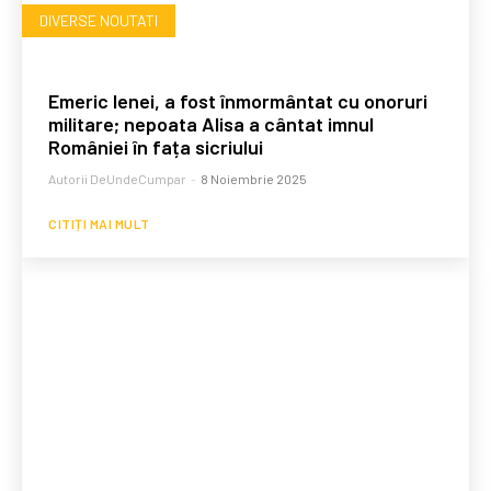
DIVERSE NOUTATI
Emeric Ienei, a fost înmormântat cu onoruri
militare; nepoata Alisa a cântat imnul
României în fața sicriului
Autorii DeUndeCumpar
-
8 Noiembrie 2025
CITIȚI MAI MULT