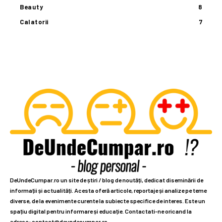
Beauty
8
Calatorii
7
DeUndeCumpar.ro un site de știri / blog de noutăți, dedicat diseminării de
informații și actualități. Acesta oferă articole, reportaje și analize pe teme
diverse, de la evenimente curente la subiecte specifice de interes. Este un
spațiu digital pentru informare și educație. Contactati-ne oricand la
adresa: contact@deundecumpar.ro