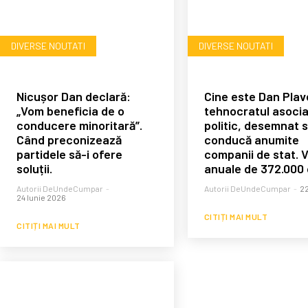
DIVERSE NOUTATI
DIVERSE NOUTATI
Nicușor Dan declară:
Cine este Dan Plave
„Vom beneficia de o
tehnocratul asocia
conducere minoritară”.
politic, desemnat 
Când preconizează
conducă anumite
partidele să-i ofere
companii de stat. V
soluții.
anuale de 372.000 d
Autorii DeUndeCumpar
-
Autorii DeUndeCumpar
-
22
24 Iunie 2026
CITIȚI MAI MULT
CITIȚI MAI MULT