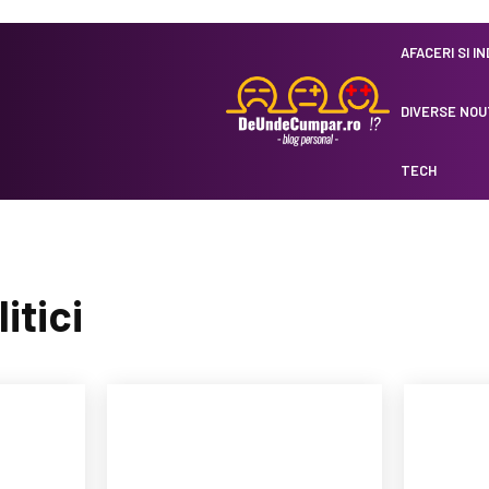
AFACERI SI I
DIVERSE NOU
TECH
itici