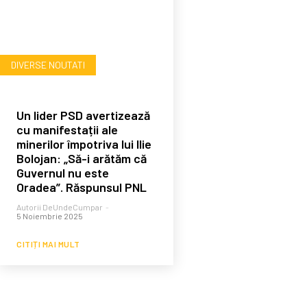
DIVERSE NOUTATI
Un lider PSD avertizează
cu manifestații ale
minerilor împotriva lui Ilie
Bolojan: „Să-i arătăm că
Guvernul nu este
Oradea”. Răspunsul PNL
Autorii DeUndeCumpar
-
5 Noiembrie 2025
CITIȚI MAI MULT