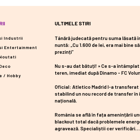
II
ULTIMELE STIRI
Tânără judecată pentru suma lăsată în 
i Industrii
nuntă: „Cu 1.600 de lei, era mai bine să
si Entertainment
prezinți”
Noutati
Nu s-au dat bătuți! » Ce s-a întâmplat
Deco
teren, imediat după Dinamo – FC Volun
e / Hobby
Oficial: Atletico Madrid l-a transferat
stabilind un nou record de transfer în 
națională.
România se află în fața amenințării un
blackout total dacă problemele energ
agravează. Specialiștii cer verificări…