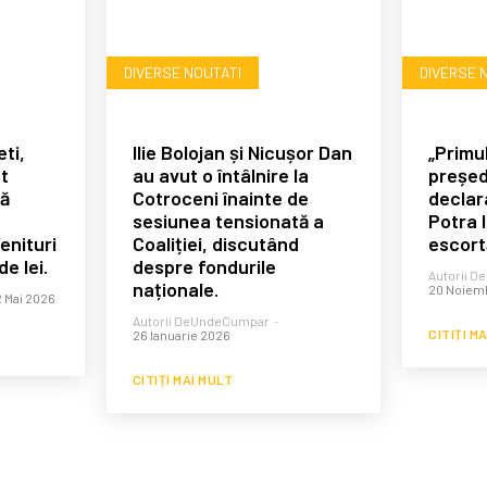
DIVERSE NOUTATI
DIVERSE 
ti,
Ilie Bolojan și Nicușor Dan
„Primul
t
au avut o întâlnire la
președ
să
Cotroceni înainte de
declara
sesiunea tensionată a
Potra 
enituri
Coaliției, discutând
escort
e lei.
despre fondurile
Autorii 
naționale.
20 Noiem
 Mai 2026
Autorii DeUndeCumpar
-
CITIȚI M
26 Ianuarie 2026
CITIȚI MAI MULT