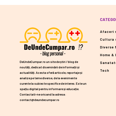
CATEGOR
Afaceri s
Cultura 
Diverse 
Home & 
DeUndeCumpar.ro un site de știri / blog de
Sanatat
noutăți, dedicat diseminării de informații și
Tech
actualități. Acesta oferă articole, reportaje și
analize pe teme diverse, de la evenimente
curente la subiecte specifice de interes. Este un
spațiu digital pentru informare și educație.
Contactati-ne oricand la adresa:
contact@deundecumpar.ro