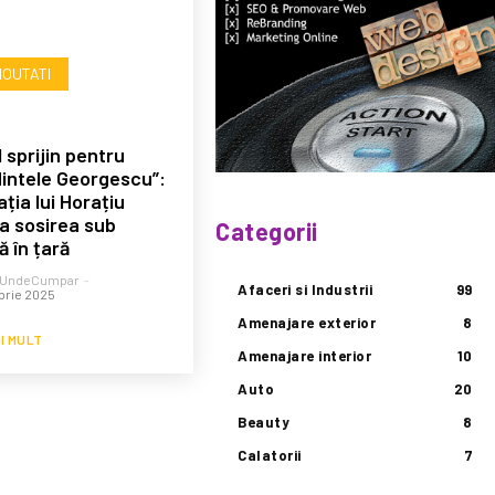
NOUTATI
 sprijin pentru
intele Georgescu”:
ția lui Horațiu
la sosirea sub
Categorii
ă în țară
DeUndeCumpar
-
Afaceri si Industrii
99
brie 2025
Amenajare exterior
8
AI MULT
Amenajare interior
10
Auto
20
Beauty
8
Calatorii
7