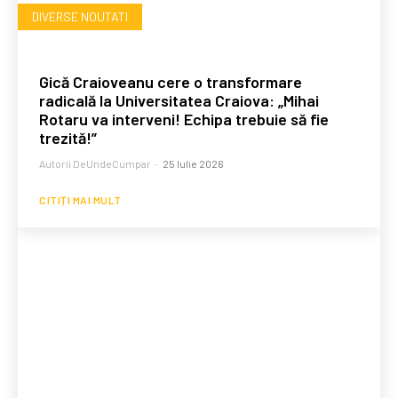
DIVERSE NOUTATI
Gică Craioveanu cere o transformare
radicală la Universitatea Craiova: „Mihai
Rotaru va interveni! Echipa trebuie să fie
trezită!”
Autorii DeUndeCumpar
-
25 Iulie 2026
CITIȚI MAI MULT