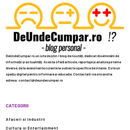
DeUndeCumpar.ro un site de știri / blog de noutăți, dedicat diseminării de
informații și actualități. Acesta oferă articole, reportaje și analize pe teme
diverse, de la evenimente curente la subiecte specifice de interes. Este un
spațiu digital pentru informare și educație. Contactati-ne oricand la
adresa: contact@deundecumpar.ro
CATEGORII
Afaceri si Industrii
Cultura si Entertainment