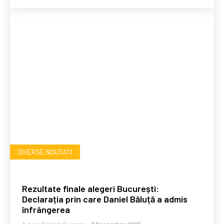
DIVERSE NOUTATI
Rezultate finale alegeri București:
Declarația prin care Daniel Băluță a admis
înfrângerea
Autorii DeUndeCumpar
-
7 Decembrie 2025