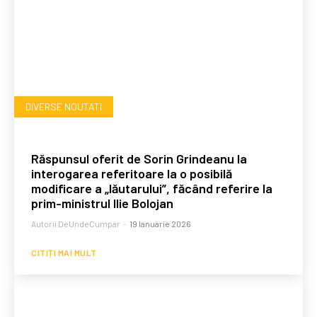
DIVERSE NOUTATI
Răspunsul oferit de Sorin Grindeanu la
interogarea referitoare la o posibilă
modificare a „lăutarului”, făcând referire la
prim-ministrul Ilie Bolojan
Autorii DeUndeCumpar
-
19 Ianuarie 2026
CITIȚI MAI MULT