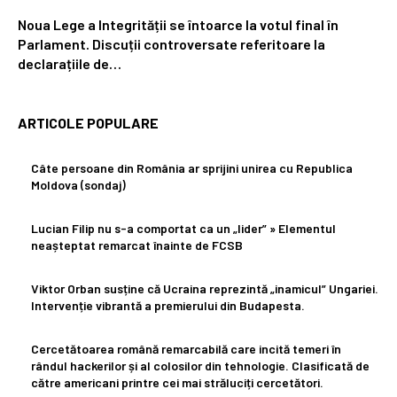
Noua Lege a Integrității se întoarce la votul final în
Parlament. Discuții controversate referitoare la
declarațiile de…
ARTICOLE POPULARE
Câte persoane din România ar sprijini unirea cu Republica
Moldova (sondaj)
Lucian Filip nu s-a comportat ca un „lider” » Elementul
neașteptat remarcat înainte de FCSB
Viktor Orban susține că Ucraina reprezintă „inamicul” Ungariei.
Intervenție vibrantă a premierului din Budapesta.
Cercetătoarea română remarcabilă care incită temeri în
rândul hackerilor și al colosilor din tehnologie. Clasificată de
către americani printre cei mai străluciți cercetători.