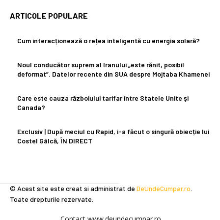
ARTICOLE POPULARE
Cum interacționează o rețea inteligentă cu energia solară?
Noul conducător suprem al Iranului „este rănit, posibil
deformat”. Datelor recente din SUA despre Mojtaba Khamenei
Care este cauza războiului tarifar între Statele Unite și
Canada?
Exclusiv | După meciul cu Rapid, i-a făcut o singură obiecție lui
Costel Gâlcă, ÎN DIRECT
© Acest site este creat si administrat de
DeUndeCumpar.ro
.
Toate drepturile rezervate.
Contact www.deundecumpar.ro