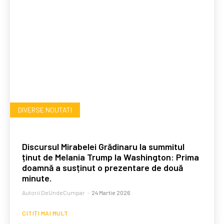
DIVERSE NOUTATI
Discursul Mirabelei Grădinaru la summitul
ținut de Melania Trump la Washington: Prima
doamnă a susținut o prezentare de două
minute.
Autorii DeUndeCumpar
-
24 Martie 2026
CITIȚI MAI MULT