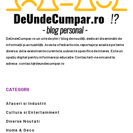
DeUndeCumpar.ro un site de știri / blog de noutăți, dedicat diseminării de
informații și actualități. Acesta oferă articole, reportaje și analize pe teme
diverse, de la evenimente curente la subiecte specifice de interes. Este un
spațiu digital pentru informare și educație. Contactati-ne oricand la
adresa: contact@deundecumpar.ro
CATEGORII
Afaceri si Industrii
Cultura si Entertainment
Diverse Noutati
Home & Deco