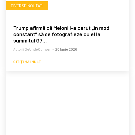
DIVERSE NOUTATI
Trump afirmă că Meloni i-a cerut „în mod
constant” să se fotografieze cu el la
summitul G7…
Autorii DeUndeCumpar
-
20 Iunie 2026
CITIȚI MAI MULT