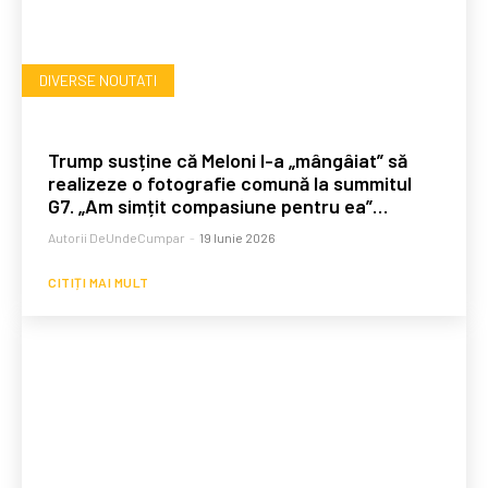
DIVERSE NOUTATI
Trump susține că Meloni l-a „mângâiat” să
realizeze o fotografie comună la summitul
G7. „Am simțit compasiune pentru ea”…
Autorii DeUndeCumpar
-
19 Iunie 2026
CITIȚI MAI MULT