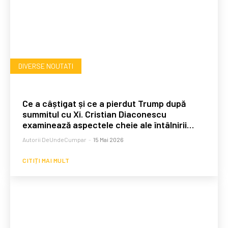
DIVERSE NOUTATI
Ce a câștigat și ce a pierdut Trump după
summitul cu Xi. Cristian Diaconescu
examinează aspectele cheie ale întâlnirii…
Autorii DeUndeCumpar
-
15 Mai 2026
CITIȚI MAI MULT