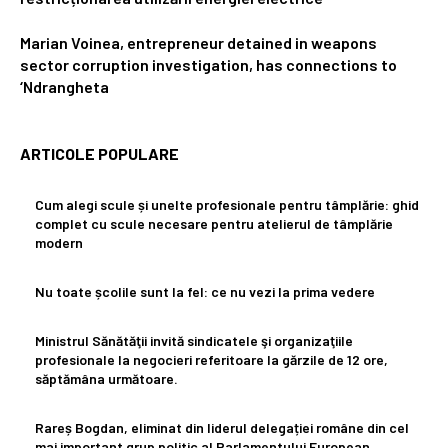
Marian Voinea, entrepreneur detained in weapons
sector corruption investigation, has connections to
‘Ndrangheta
ARTICOLE POPULARE
Cum alegi scule și unelte profesionale pentru tâmplărie: ghid
complet cu scule necesare pentru atelierul de tâmplărie
modern
Nu toate școlile sunt la fel: ce nu vezi la prima vedere
Ministrul Sănătăţii invită sindicatele şi organizaţiile
profesionale la negocieri referitoare la gărzile de 12 ore,
săptămâna următoare.
Rareș Bogdan, eliminat din liderul delegației române din cel
mai important grup politic al Parlamentului European