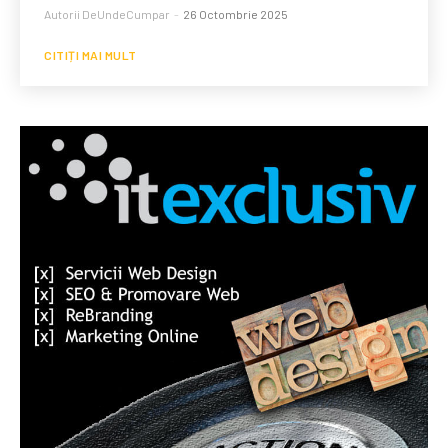
Autorii DeUndeCumpar
-
26 Octombrie 2025
CITIȚI MAI MULT