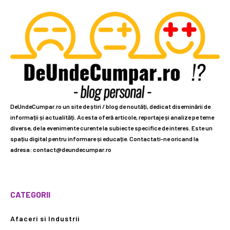
DeUndeCumpar.ro un site de știri / blog de noutăți, dedicat diseminării de
informații și actualități. Acesta oferă articole, reportaje și analize pe teme
diverse, de la evenimente curente la subiecte specifice de interes. Este un
spațiu digital pentru informare și educație. Contactati-ne oricand la
adresa: contact@deundecumpar.ro
CATEGORII
Afaceri si Industrii