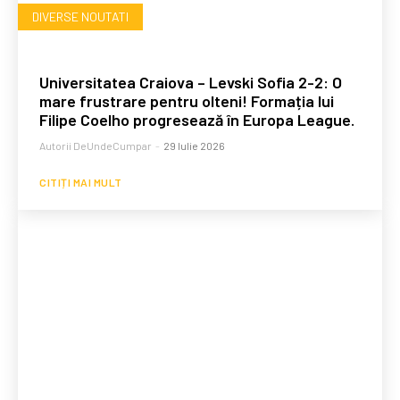
DIVERSE NOUTATI
Universitatea Craiova – Levski Sofia 2-2: O
mare frustrare pentru olteni! Formația lui
Filipe Coelho progresează în Europa League.
Autorii DeUndeCumpar
-
29 Iulie 2026
CITIȚI MAI MULT