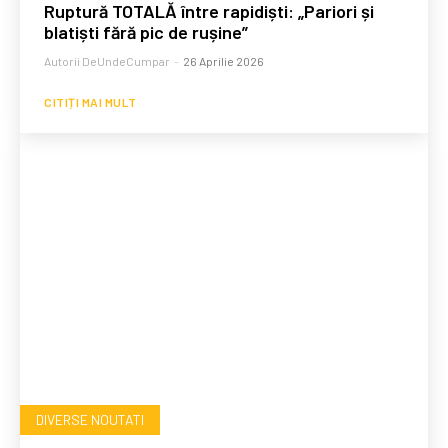
Ruptură TOTALĂ între rapidiști: „Pariori și
blatiști fără pic de rușine”
Autorii DeUndeCumpar
-
26 Aprilie 2026
CITIȚI MAI MULT
DIVERSE NOUTATI