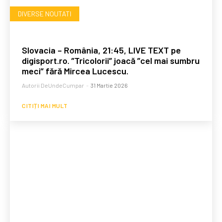
DIVERSE NOUTATI
Slovacia – România, 21:45, LIVE TEXT pe
digisport.ro. ”Tricolorii” joacă ”cel mai sumbru
meci” fără Mircea Lucescu.
Autorii DeUndeCumpar
-
31 Martie 2026
CITIȚI MAI MULT