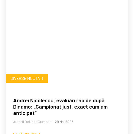
DIVERSE NOUTATI
Andrei Nicolescu, evaluări rapide după
Dinamo: „Campionat just, exact cum am
anticipat”
Autorii DeUndeCumpar
-
29 Mai 2026
CITIȚI MAI MULT