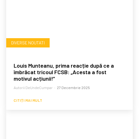
DIVERSE NOUTATI
Louis Munteanu, prima reacție după ce a
îmbrăcat tricoul FCSB: „Acesta a fost
motivul acțiunii!”
Autorii DeUndeCumpar
-
27 Decembrie 2025
CITIȚI MAI MULT