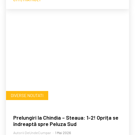
DIVERSE NOUTATI
Prelungiri la Chindia – Steaua: 1-2! Oprița se
îndreaptă spre Peluza Sud
Autorii DeUndeCumpar
-
1 Mai 2026