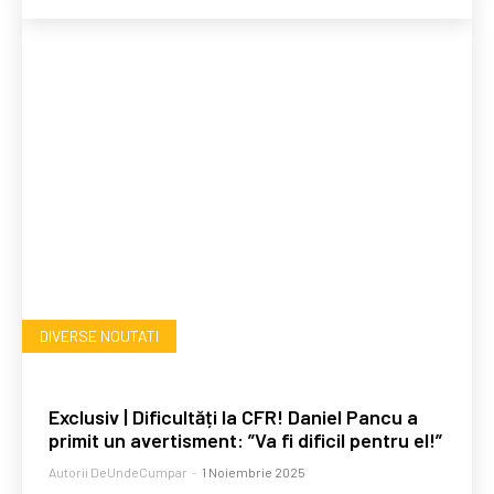
DIVERSE NOUTATI
Exclusiv | Dificultăți la CFR! Daniel Pancu a
primit un avertisment: ”Va fi dificil pentru el!”
Autorii DeUndeCumpar
-
1 Noiembrie 2025