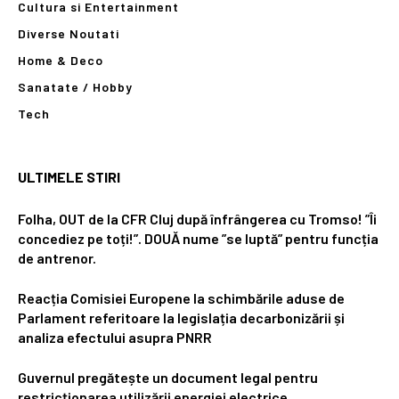
Cultura si Entertainment
Diverse Noutati
Home & Deco
Sanatate / Hobby
Tech
ULTIMELE STIRI
Folha, OUT de la CFR Cluj după înfrângerea cu Tromso! ”Îi
concediez pe toți!”. DOUĂ nume ”se luptă” pentru funcția
de antrenor.
Reacția Comisiei Europene la schimbările aduse de
Parlament referitoare la legislația decarbonizării și
analiza efectului asupra PNRR
Guvernul pregătește un document legal pentru
restricționarea utilizării energiei electrice