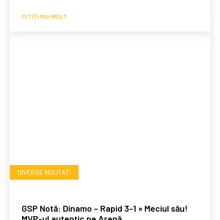
CITIȚI MAI MULT
DIVERSE NOUTATI
GSP Notă: Dinamo – Rapid 3-1 » Meciul său!
MVP-ul autentic pe Arenă