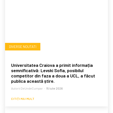
DIVERSE NOUTATI
Universitatea Craiova a primit informația
semnificativă: Levski Sofia, posibilul
competitor din faza a doua a UCL, a făcut
publica această știre.
Autorii DeUndeCumpar
-
15 Iulie 2026
CITIȚI MAI MULT