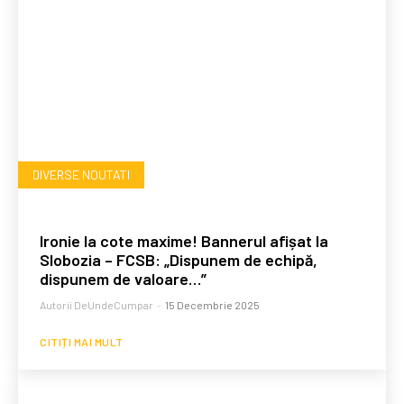
DIVERSE NOUTATI
Ironie la cote maxime! Bannerul afișat la
Slobozia – FCSB: „Dispunem de echipă,
dispunem de valoare…”
Autorii DeUndeCumpar
-
15 Decembrie 2025
CITIȚI MAI MULT