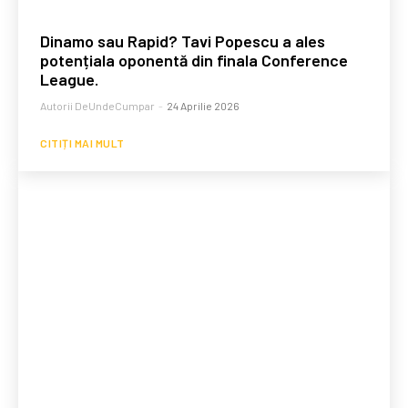
Dinamo sau Rapid? Tavi Popescu a ales
potențiala oponentă din finala Conference
League.
Autorii DeUndeCumpar
-
24 Aprilie 2026
CITIȚI MAI MULT