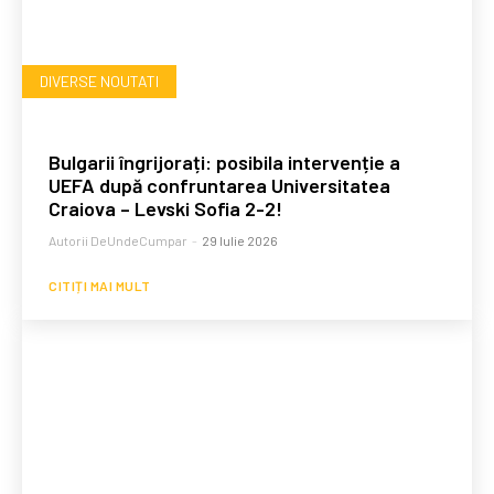
DIVERSE NOUTATI
Bulgarii îngrijorați: posibila intervenție a
UEFA după confruntarea Universitatea
Craiova – Levski Sofia 2-2!
Autorii DeUndeCumpar
-
29 Iulie 2026
CITIȚI MAI MULT