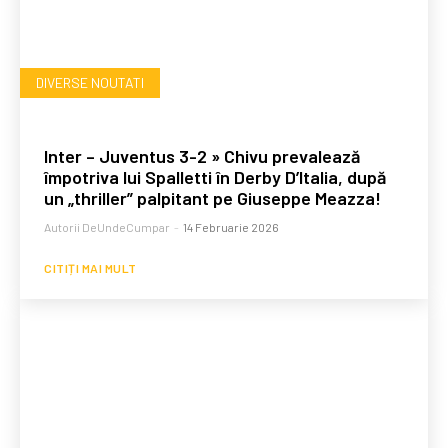
DIVERSE NOUTATI
Inter – Juventus 3-2 » Chivu prevalează
împotriva lui Spalletti în Derby D’Italia, după
un „thriller” palpitant pe Giuseppe Meazza!
Autorii DeUndeCumpar
-
14 Februarie 2026
CITIȚI MAI MULT