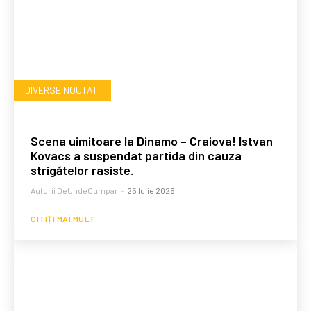
DIVERSE NOUTATI
Scena uimitoare la Dinamo – Craiova! Istvan
Kovacs a suspendat partida din cauza
strigătelor rasiste.
Autorii DeUndeCumpar
-
25 Iulie 2026
CITIȚI MAI MULT