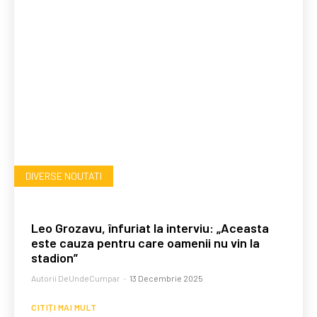
DIVERSE NOUTATI
Leo Grozavu, înfuriat la interviu: „Aceasta
este cauza pentru care oamenii nu vin la
stadion”
Autorii DeUndeCumpar
-
13 Decembrie 2025
CITIȚI MAI MULT