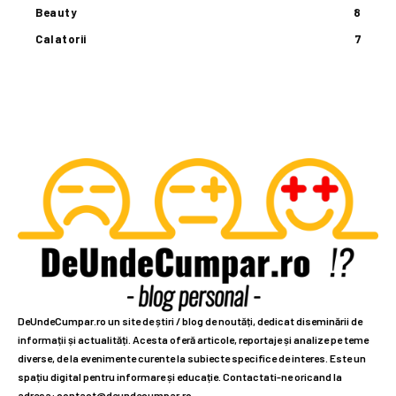
Beauty
8
Calatorii
7
DeUndeCumpar.ro un site de știri / blog de noutăți, dedicat diseminării de
informații și actualități. Acesta oferă articole, reportaje și analize pe teme
diverse, de la evenimente curente la subiecte specifice de interes. Este un
spațiu digital pentru informare și educație. Contactati-ne oricand la
adresa: contact@deundecumpar.ro