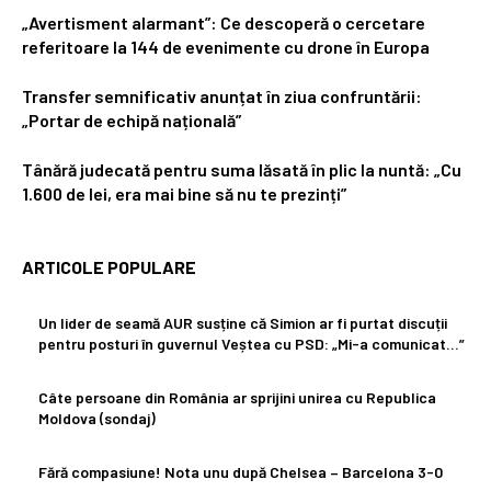
„Avertisment alarmant”: Ce descoperă o cercetare
referitoare la 144 de evenimente cu drone în Europa
Transfer semnificativ anunțat în ziua confruntării:
„Portar de echipă națională”
Tânără judecată pentru suma lăsată în plic la nuntă: „Cu
1.600 de lei, era mai bine să nu te prezinți”
ARTICOLE POPULARE
Un lider de seamă AUR susține că Simion ar fi purtat discuții
pentru posturi în guvernul Veștea cu PSD: „Mi-a comunicat…”
Câte persoane din România ar sprijini unirea cu Republica
Moldova (sondaj)
Fără compasiune! Nota unu după Chelsea – Barcelona 3-0