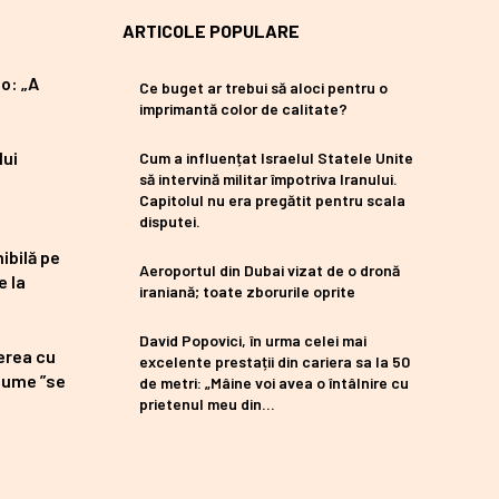
ARTICOLE POPULARE
o: „A
Ce buget ar trebui să aloci pentru o
imprimantă color de calitate?
lui
Cum a influențat Israelul Statele Unite
să intervină militar împotriva Iranului.
Capitolul nu era pregătit pentru scala
disputei.
ibilă pe
Aeroportul din Dubai vizat de o dronă
e la
iraniană; toate zborurile oprite
David Popovici, în urma celei mai
erea cu
excelente prestații din cariera sa la 50
 nume ”se
de metri: „Mâine voi avea o întâlnire cu
prietenul meu din...