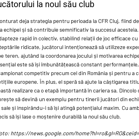
jucătorului la noul său club
onturat deja strategia pentru perioada la CFR Cluj, fiind de
echipei și să contribuie semnificativ la succesul acesteia. Î
pteze rapid în colectiv, stabilind relații de joc efficace cu n
eptările ridicate, jucătorul intenționează să utilizeze expe
pe teren, ajutând la coordonarea jocului și motivarea echipe
esențial este să își îmbunătățească constant performanțele,
campionat competitiv precum cel din România și pentru a c
ițiile europene. În plus, el speră să ajute la câștigarea titlu
stă realizare ca o etapă importantă în cariera sa. Dincolo 
 dorește să devină un exemplu pentru tinerii jucători din ec
 sale și inspirându-i să își atingă potențialul maxim. Cu amb
cis să își lase o moștenire durabilă la noul său club.
/ foto: https://news.google.com/home?hl=ro&gl=RO&cei