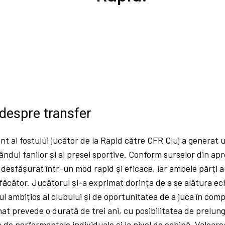
 despre transfer
nt al fostului jucător de la Rapid către CFR Cluj a generat 
rândul fanilor și al presei sportive. Conform surselor din ap
 desfășurat într-un mod rapid și eficace, iar ambele părți 
făcător. Jucătorul și-a exprimat dorința de a se alătura ech
ul ambițios al clubului și de oportunitatea de a juca în comp
t prevede o durată de trei ani, cu posibilitatea de prelung
e de performanțele individuale și la nivel de echipă. Valoare