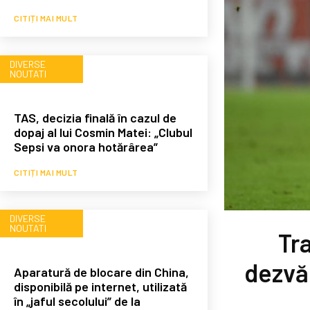
CITIȚI MAI MULT
DIVERSE
NOUTATI
TAS, decizia finală în cazul de
dopaj al lui Cosmin Matei: „Clubul
Sepsi va onora hotărârea”
CITIȚI MAI MULT
DIVERSE
NOUTATI
Tr
dezvăl
Aparatură de blocare din China,
disponibilă pe internet, utilizată
în „jaful secolului” de la