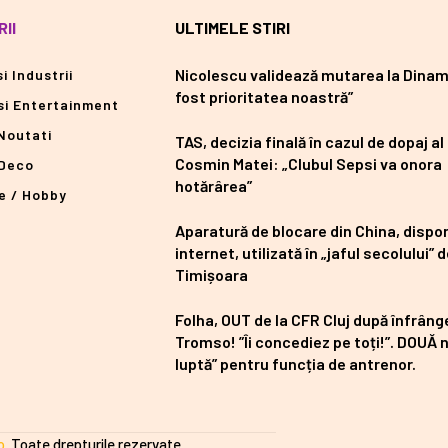
II
ULTIMELE STIRI
Nicolescu validează mutarea la Dinam
i Industrii
fost prioritatea noastră”
si Entertainment
Noutati
TAS, decizia finală în cazul de dopaj al 
Cosmin Matei: „Clubul Sepsi va onora
Deco
hotărârea”
e / Hobby
Aparatură de blocare din China, dispon
internet, utilizată în „jaful secolului” d
Timișoara
Folha, OUT de la CFR Cluj după înfrâng
Tromso! ”Îi concediez pe toți!”. DOUĂ
luptă” pentru funcția de antrenor.
o
. Toate drepturile rezervate.