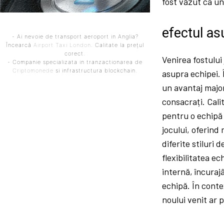
fost văzut ca un
efectul as
- Ai nevoie de transport aeroport in Anglia?
Încearcă
Airport Taxi London
. Calitate la prețul
corect.
Venirea fostului
- Companie specializata in tranzactionarea de
Criptomonede
si infrastructura blockchain.
asupra echipei. 
un avantaj major,
consacrați. Calit
pentru o echipă
jocului, oferind 
diferite stiluri 
flexibilitatea e
internă, încurajâ
echipă. În contex
noului venit ar 