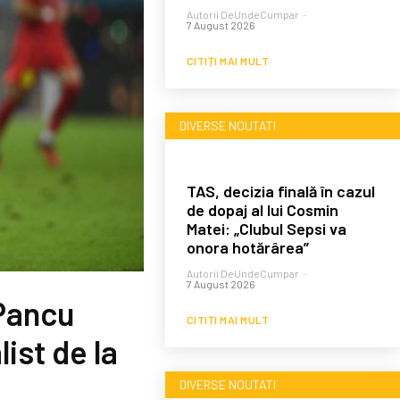
Autorii DeUndeCumpar
-
7 August 2026
CITIȚI MAI MULT
DIVERSE NOUTATI
TAS, decizia finală în cazul
de dopaj al lui Cosmin
Matei: „Clubul Sepsi va
onora hotărârea”
Autorii DeUndeCumpar
-
7 August 2026
 Pancu
CITIȚI MAI MULT
ist de la
DIVERSE NOUTATI