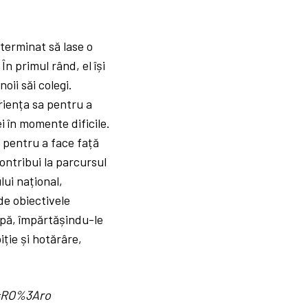
terminat să lase o
n primul rând, el își
oii săi colegi.
riența sa pentru a
i în momente dificile.
 pentru a face față
ontribui la parcursul
lui național,
de obiectivele
hipă, împărtășindu-le
iție și hotărâre,
d=RO%3Aro