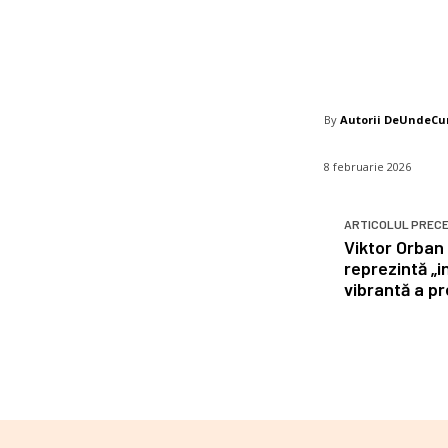
By
Autorii DeUndeC
8 februarie 2026
ARTICOLUL PREC
Viktor Orban
reprezintă „i
vibrantă a p