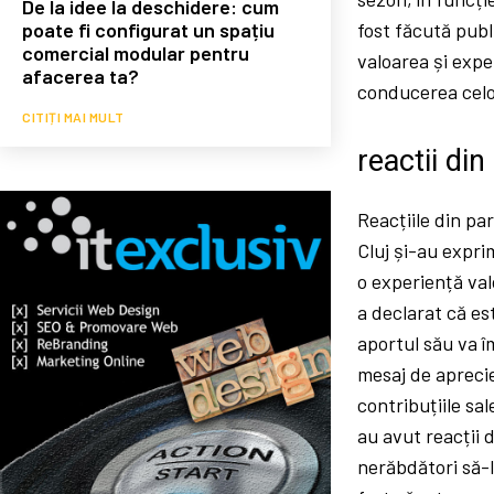
De la idee la deschidere: cum
poate fi configurat un spațiu
fost făcută publ
comercial modular pentru
valoarea și exper
afacerea ta?
conducerea celor
CITIȚI MAI MULT
reactii din
Reacțiile din pa
Cluj și-au expri
o experiență valo
a declarat că es
aportul său va î
mesaj de aprecie
contribuțiile sa
au avut reacții d
nerăbdători să-l