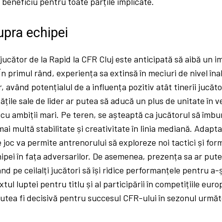
 beneficiu pentru toate părțile implicate.
upra echipei
 jucător de la Rapid la CFR Cluj este anticipată să aibă un 
În primul rând, experiența sa extinsă în meciuri de nivel îna
 având potențialul de a influența pozitiv atât tinerii jucător
ățile sale de lider ar putea să aducă un plus de unitate în ve
 cu ambiții mari. Pe teren, se așteaptă ca jucătorul să îm
mai multă stabilitate și creativitate în linia mediană. Adapta
de joc va permite antrenorului să exploreze noi tactici și form
chipei în fața adversarilor. De asemenea, prezența sa ar put
nd pe ceilalți jucători să își ridice performanțele pentru a-ș
tul luptei pentru titlu și al participării în competițiile eur
putea fi decisivă pentru succesul CFR-ului în sezonul următ