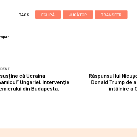
TAGS:
ECHIPĂ
JUCĂTOR
TRANSFER
umpar
EDENT
 susține că Ucraina
Răspunsul lui Nicușo
namicul” Ungariei. Intervenție
Donald Trump de a 
remierului din Budapesta.
întâlnire a 