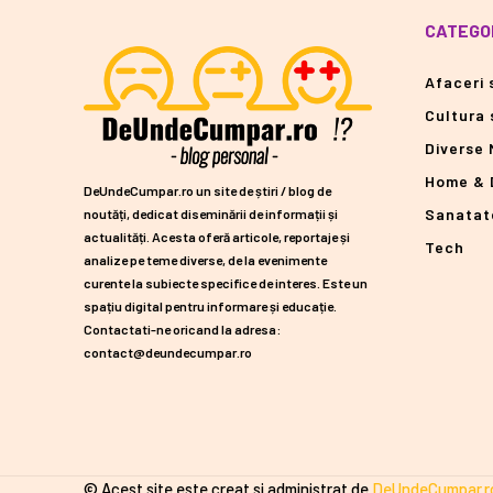
CATEGOR
Afaceri s
Cultura 
Diverse 
Home & 
DeUndeCumpar.ro un site de știri / blog de
Sanatat
noutăți, dedicat diseminării de informații și
actualități. Acesta oferă articole, reportaje și
Tech
analize pe teme diverse, de la evenimente
curente la subiecte specifice de interes. Este un
spațiu digital pentru informare și educație.
Contactati-ne oricand la adresa:
contact@deundecumpar.ro
© Acest site este creat si administrat de
DeUndeCumpar.r