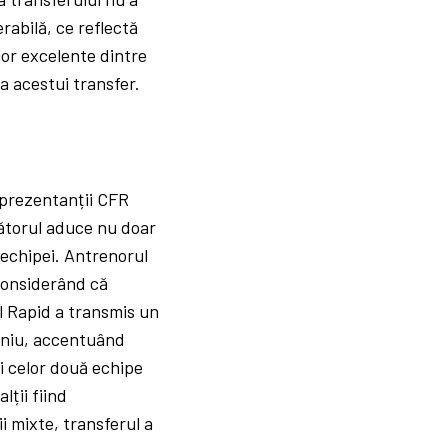
rabilă, ce reflectă
ilor excelente dintre
a acestui transfer.
Reprezentanții CFR
cătorul aduce nu doar
e echipei. Antrenorul
 considerând că
ul Rapid a transmis un
șiniu, accentuând
ii celor două echipe
lții fiind
i mixte, transferul a