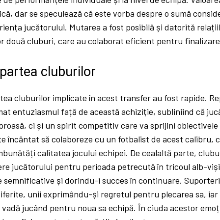
ică, dar se speculează că este vorba despre o sumă conside
iența jucătorului. Mutarea a fost posibilă și datorită relați
 două cluburi, care au colaborat eficient pentru finalizare
 partea cluburilor
rtea cluburilor implicate în acest transfer au fost rapide. 
mat entuziasmul față de această achiziție, subliniind că ju
roasă, ci și un spirit competitiv care va sprijini obiectivel
te încântat să colaboreze cu un fotbalist de acest calibru,
mbunătăți calitatea jocului echipei. De cealaltă parte, club
re jucătorului pentru perioada petrecută în tricoul alb-vi
le semnificative și dorindu-i succes în continuare. Suporter
iferite, unii exprimându-și regretul pentru plecarea sa, iar a
 vadă jucând pentru noua sa echipă. În ciuda acestor emoți