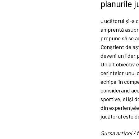
planurile 
Jucătorul și-a c
amprentă asupra 
propune să se ada
Conștient de așt
deveni un lider 
Un alt obiectiv 
cerințelor unui 
echipei în compet
considerând acea
sportive, el își
din experiențele
jucătorul este de
Sursa articol 