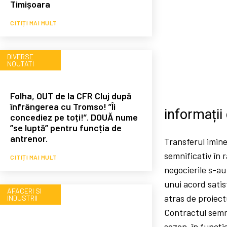
Timișoara
CITIȚI MAI MULT
DIVERSE
NOUTATI
Folha, OUT de la CFR Cluj după
înfrângerea cu Tromso! ”Îi
informații
concediez pe toți!”. DOUĂ nume
”se luptă” pentru funcția de
antrenor.
Transferul imine
semnificativ în 
CITIȚI MAI MULT
negocierile s-au
unui acord satis
AFACERI SI
atras de proiect
INDUSTRII
Contractul semna
sezon, în funcți