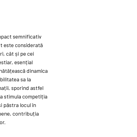
impact semnificativ
lt este considerată
i, cât și pe cei
stiar, esențial
bunătățească dinamica
bilitatea sa la
ații, sporind astfel
ea stimula competiția
i păstra locul în
opene, contribuția
or.