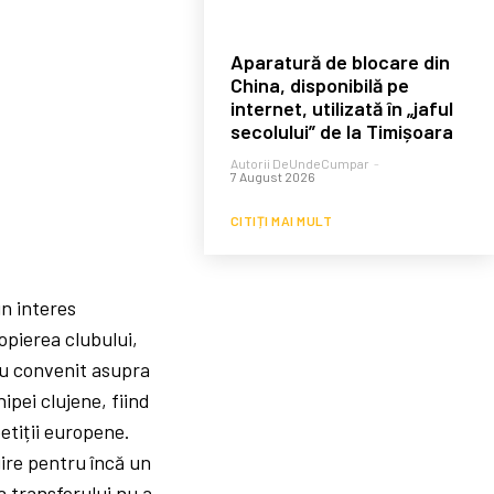
Aparatură de blocare din
China, disponibilă pe
internet, utilizată în „jaful
secolului” de la Timișoara
Autorii DeUndeCumpar
-
7 August 2026
CITIȚI MAI MULT
un interes
ropierea clubului,
au convenit asupra
ipei clujene, fiind
etiții europene.
ire pentru încă un
a transferului nu a