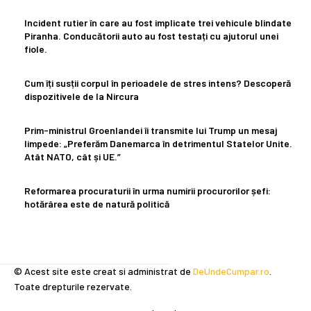
Incident rutier în care au fost implicate trei vehicule blindate
Piranha. Conducătorii auto au fost testați cu ajutorul unei
fiole.
Cum îți susții corpul în perioadele de stres intens? Descoperă
dispozitivele de la Nircura
Prim-ministrul Groenlandei îi transmite lui Trump un mesaj
limpede: „Preferăm Danemarca în detrimentul Statelor Unite.
Atât NATO, cât și UE.”
Reformarea procuraturii în urma numirii procurorilor șefi:
hotărârea este de natură politică
© Acest site este creat si administrat de
DeUndeCumpar.ro
.
Toate drepturile rezervate.