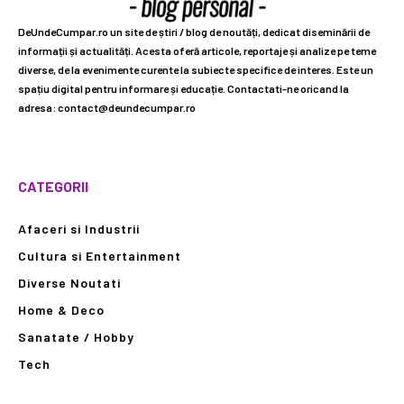
DeUndeCumpar.ro un site de știri / blog de noutăți, dedicat diseminării de
informații și actualități. Acesta oferă articole, reportaje și analize pe teme
diverse, de la evenimente curente la subiecte specifice de interes. Este un
spațiu digital pentru informare și educație. Contactati-ne oricand la
adresa: contact@deundecumpar.ro
CATEGORII
Afaceri si Industrii
Cultura si Entertainment
Diverse Noutati
Home & Deco
Sanatate / Hobby
Tech