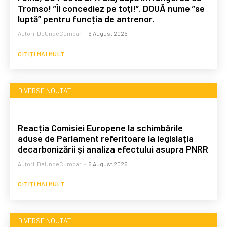
Tromso! ”Îi concediez pe toți!”. DOUĂ nume ”se
luptă” pentru funcția de antrenor.
Autorii DeUndeCumpar
-
6 August 2026
CITIȚI MAI MULT
DIVERSE NOUTATI
Reacția Comisiei Europene la schimbările
aduse de Parlament referitoare la legislația
decarbonizării și analiza efectului asupra PNRR
Autorii DeUndeCumpar
-
6 August 2026
CITIȚI MAI MULT
DIVERSE NOUTATI