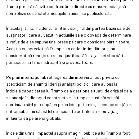
Trump preferă să evite confruntările directe cu mass-media și să
controleze cu strictețe mesajele transmise publicului său.
În același timp, incidentul a întărit sprijinul din partea bazei sale de
susținători, care au văzut în acțiunile sale o dovadă de determinare
și refuz de a se supune unei prese pe care o consideră părtinitoare.
Aceștia au apreciat că Trump nu a cedat intimidărilor și au
considerat că reacția sa a fost justificată în fața unei abordări
percepute ca fiind nedreaptă și provocatoare.
Pe plan internațional, retragerea din interviu a fost privită cu
scepticism de anumiți lideri și analiști politici, care au pus la
îndoială capacitatea lui Trump de a gestiona situații de criză și de a
se angaja în dialoguri constructive. În timp ce susținătorii săi
continuau să-l perceapă ca pe un lider puternic și necompromițător,
criticii subliniau că astfel de incidente pot afecta reputația și
influența sa pe arena globală.
În cele din urmă, impactul asupra imaginii publice a lui Trump a fost