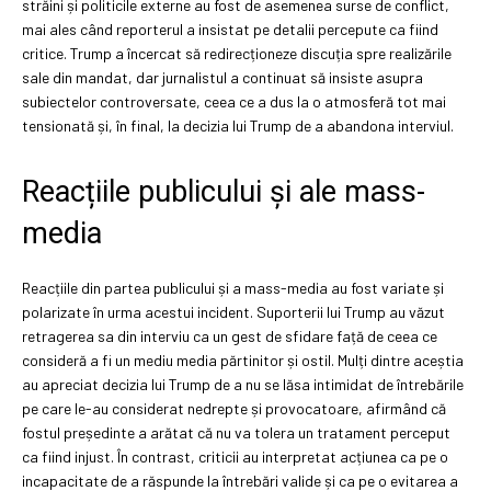
străini și politicile externe au fost de asemenea surse de conflict,
mai ales când reporterul a insistat pe detalii percepute ca fiind
critice. Trump a încercat să redirecționeze discuția spre realizările
sale din mandat, dar jurnalistul a continuat să insiste asupra
subiectelor controversate, ceea ce a dus la o atmosferă tot mai
tensionată și, în final, la decizia lui Trump de a abandona interviul.
Reacțiile publicului și ale mass-
media
Reacțiile din partea publicului și a mass-media au fost variate și
polarizate în urma acestui incident. Suporterii lui Trump au văzut
retragerea sa din interviu ca un gest de sfidare față de ceea ce
consideră a fi un mediu media părtinitor și ostil. Mulți dintre aceștia
au apreciat decizia lui Trump de a nu se lăsa intimidat de întrebările
pe care le-au considerat nedrepte și provocatoare, afirmând că
fostul președinte a arătat că nu va tolera un tratament perceput
ca fiind injust. În contrast, criticii au interpretat acțiunea ca pe o
incapacitate de a răspunde la întrebări valide și ca pe o evitarea a