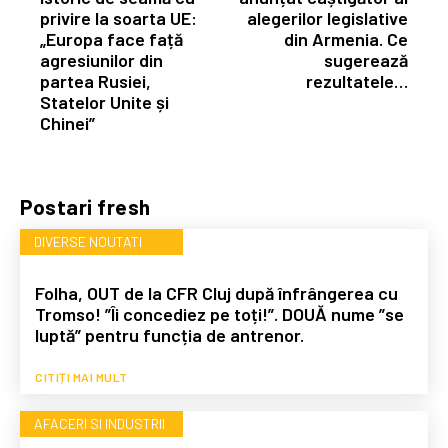
privire la soarta UE:
alegerilor legislative
„Europa face față
din Armenia. Ce
agresiunilor din
sugerează
partea Rusiei,
rezultatele…
Statelor Unite și
Chinei”
Postari fresh
DIVERSE NOUTATI
Folha, OUT de la CFR Cluj după înfrângerea cu
Tromso! ”Îi concediez pe toți!”. DOUĂ nume ”se
luptă” pentru funcția de antrenor.
CITIȚI MAI MULT
AFACERI SI INDUSTRII