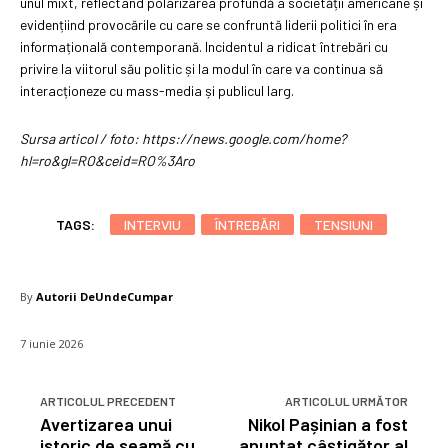
unul mixt, reflectând polarizarea profundă a societății americane și
evidențiind provocările cu care se confruntă liderii politici în era
informațională contemporană. Incidentul a ridicat întrebări cu
privire la viitorul său politic și la modul în care va continua să
interacționeze cu mass-media și publicul larg.
Sursa articol / foto: https://news.google.com/home?
hl=ro&gl=RO&ceid=RO%3Aro
TAGS:
INTERVIU
ÎNTREBĂRI
TENSIUNI
By
Autorii DeUndeCumpar
7 iunie 2026
ARTICOLUL PRECEDENT
ARTICOLUL URMĂTOR
Avertizarea unui
Nikol Pașinian a fost
istoric de seamă cu
anunțat câștigător al