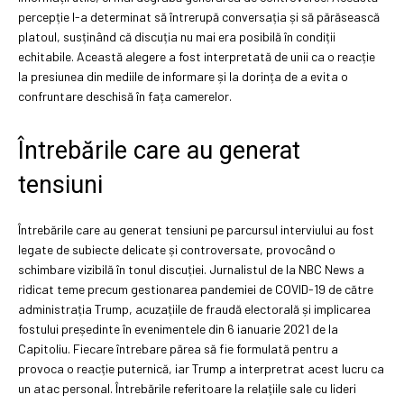
percepție l-a determinat să întrerupă conversația și să părăsească
platoul, susținând că discuția nu mai era posibilă în condiții
echitabile. Această alegere a fost interpretată de unii ca o reacție
la presiunea din mediile de informare și la dorința de a evita o
confruntare deschisă în fața camerelor.
Întrebările care au generat
tensiuni
Întrebările care au generat tensiuni pe parcursul interviului au fost
legate de subiecte delicate și controversate, provocând o
schimbare vizibilă în tonul discuției. Jurnalistul de la NBC News a
ridicat teme precum gestionarea pandemiei de COVID-19 de către
administrația Trump, acuzațiile de fraudă electorală și implicarea
fostului președinte în evenimentele din 6 ianuarie 2021 de la
Capitoliu. Fiecare întrebare părea să fie formulată pentru a
provoca o reacție puternică, iar Trump a interpretrat acest lucru ca
un atac personal. Întrebările referitoare la relațiile sale cu lideri