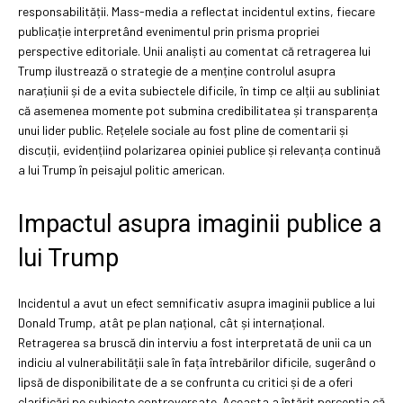
responsabilității. Mass-media a reflectat incidentul extins, fiecare
publicație interpretând evenimentul prin prisma propriei
perspective editoriale. Unii analiști au comentat că retragerea lui
Trump ilustrează o strategie de a menține controlul asupra
narațiunii și de a evita subiectele dificile, în timp ce alții au subliniat
că asemenea momente pot submina credibilitatea și transparența
unui lider public. Rețelele sociale au fost pline de comentarii și
discuții, evidențiind polarizarea opiniei publice și relevanța continuă
a lui Trump în peisajul politic american.
Impactul asupra imaginii publice a
lui Trump
Incidentul a avut un efect semnificativ asupra imaginii publice a lui
Donald Trump, atât pe plan național, cât și internațional.
Retragerea sa bruscă din interviu a fost interpretată de unii ca un
indiciu al vulnerabilității sale în fața întrebărilor dificile, sugerând o
lipsă de disponibilitate de a se confrunta cu critici și de a oferi
clarificări pe subiecte controversate. Aceasta a întărit percepția că