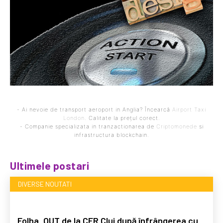
- Ai nevoie de transport aeroport in Anglia? Încearcă
Airport Taxi
London
. Calitate la prețul corect.
- Companie specializata in tranzactionarea de
Criptomonede
si
infrastructura blockchain.
Ultimele postari
DIVERSE NOUTATI
Folha, OUT de la CFR Cluj după înfrângerea cu