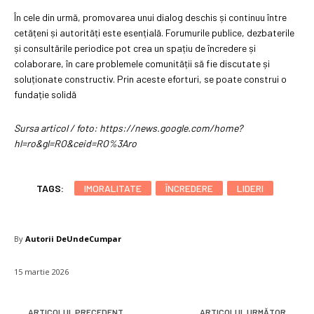
În cele din urmă, promovarea unui dialog deschis și continuu între
cetățeni și autorități este esențială. Forumurile publice, dezbaterile
și consultările periodice pot crea un spațiu de încredere și
colaborare, în care problemele comunității să fie discutate și
soluționate constructiv. Prin aceste eforturi, se poate construi o
fundație solidă
Sursa articol / foto: https://news.google.com/home?
hl=ro&gl=RO&ceid=RO%3Aro
TAGS:
IMORALITATE
ÎNCREDERE
LIDERI
By
Autorii DeUndeCumpar
15 martie 2026
ARTICOLUL PRECEDENT
ARTICOLUL URMĂTOR