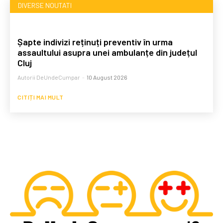
DIVERSE NOUTATI
Șapte indivizi reținuți preventiv în urma
assaultului asupra unei ambulanțe din județul
Cluj
Autorii DeUndeCumpar
-
10 August 2026
CITIȚI MAI MULT