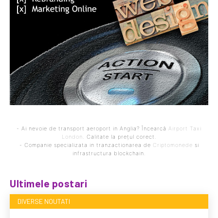
- Ai nevoie de transport aeroport in Anglia? Încearcă
Airport Taxi
London
. Calitate la prețul corect.
- Companie specializata in tranzactionarea de
Criptomonede
si
infrastructura blockchain.
Ultimele postari
DIVERSE NOUTATI