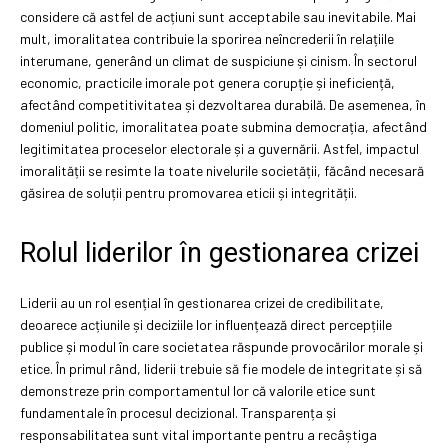
considere că astfel de acțiuni sunt acceptabile sau inevitabile. Mai
mult, imoralitatea contribuie la sporirea neîncrederii în relațiile
interumane, generând un climat de suspiciune și cinism. În sectorul
economic, practicile imorale pot genera corupție și ineficiență,
afectând competitivitatea și dezvoltarea durabilă. De asemenea, în
domeniul politic, imoralitatea poate submina democrația, afectând
legitimitatea proceselor electorale și a guvernării. Astfel, impactul
imoralității se resimte la toate nivelurile societății, făcând necesară
găsirea de soluții pentru promovarea eticii și integrității.
Rolul liderilor în gestionarea crizei
Liderii au un rol esențial în gestionarea crizei de credibilitate,
deoarece acțiunile și deciziile lor influențează direct percepțiile
publice și modul în care societatea răspunde provocărilor morale și
etice. În primul rând, liderii trebuie să fie modele de integritate și să
demonstreze prin comportamentul lor că valorile etice sunt
fundamentale în procesul decizional. Transparența și
responsabilitatea sunt vital importante pentru a recâștiga