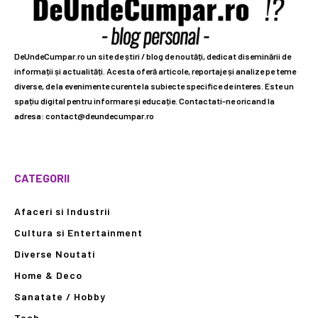
DeUndeCumpar.ro un site de știri / blog de noutăți, dedicat diseminării de
informații și actualități. Acesta oferă articole, reportaje și analize pe teme
diverse, de la evenimente curente la subiecte specifice de interes. Este un
spațiu digital pentru informare și educație. Contactati-ne oricand la
adresa: contact@deundecumpar.ro
CATEGORII
Afaceri si Industrii
Cultura si Entertainment
Diverse Noutati
Home & Deco
Sanatate / Hobby
Tech