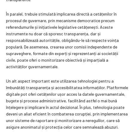
În paralel, trebuie stimulată implicarea directă a cetățenilor în
procesul de guvernare, prin mecanisme democratice precum
referendumurile și inițiativele legislative cetățenești. Aceste
instrumente nu doar că sporesc transparența, dar și
responsabilizează autoritățile, obligându-le să respecte voința
populară. De asemenea, crearea unor comisii independente de
supraveghere, formate din experți și reprezentanți ai societății
civile, poate oferi o monitorizare obiectivă și imparțială a
activităților guvernamentale.
Un alt aspect important este utilizarea tehnologiei pentru a
îmbunătăți transparența și accesibilitatea informațiilor. Platformele
digitale pot oferi cetățenilor ușor acces la datele guvernamentale,
bugete și procese administrative, facilitând astfel o mai bună
înțelegere și implicare în actul decizional. În plus, tehnologia poate
deveni un aliat eficient în combaterea corupției, prin implementarea
unor sisteme de raportare și monitorizare a neregulilor, care să
asigure anonimatul și protecția celor care semnalează abuzuri.