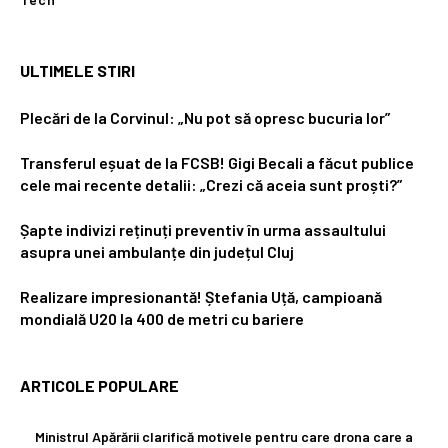
ULTIMELE STIRI
Plecări de la Corvinul: „Nu pot să opresc bucuria lor”
Transferul eșuat de la FCSB! Gigi Becali a făcut publice
cele mai recente detalii: „Crezi că aceia sunt proști?”
Șapte indivizi reținuți preventiv în urma assaultului
asupra unei ambulanțe din județul Cluj
Realizare impresionantă! Ștefania Uță, campioană
mondială U20 la 400 de metri cu bariere
ARTICOLE POPULARE
Ministrul Apărării clarifică motivele pentru care drona care a