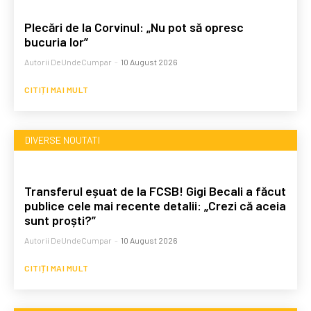
Plecări de la Corvinul: „Nu pot să opresc
bucuria lor”
Autorii DeUndeCumpar
-
10 August 2026
CITIȚI MAI MULT
DIVERSE NOUTATI
Transferul eșuat de la FCSB! Gigi Becali a făcut
publice cele mai recente detalii: „Crezi că aceia
sunt proști?”
Autorii DeUndeCumpar
-
10 August 2026
CITIȚI MAI MULT