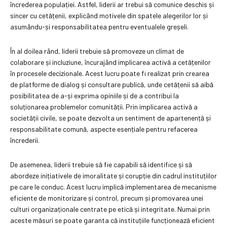
încrederea populației. Astfel, liderii ar trebui să comunice deschis și
sincer cu cetățenii, explicând motivele din spatele alegerilor lor și
asumându-și responsabilitatea pentru eventualele greșeli.
În al doilea rând, liderii trebuie să promoveze un climat de
colaborare și incluziune, încurajând implicarea activă a cetățenilor
în procesele decizionale. Acest lucru poate fi realizat prin crearea
de platforme de dialog și consultare publică, unde cetățenii să aibă
posibilitatea de a-și exprima opiniile și de a contribui la
soluționarea problemelor comunității. Prin implicarea activă a
societății civile, se poate dezvolta un sentiment de apartenență și
responsabilitate comună, aspecte esențiale pentru refacerea
încrederii.
De asemenea, liderii trebuie să fie capabili să identifice și să
abordeze inițiativele de imoralitate și corupție din cadrul instituțiilor
pe care le conduc. Acest lucru implică implementarea de mecanisme
eficiente de monitorizare și control, precum și promovarea unei
culturi organizaționale centrate pe etică și integritate. Numai prin
aceste măsuri se poate garanta că instituțiile funcționează eficient