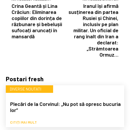
Crina Geantă și Lina
Iranul își afirmă
Crăciun: Eliminarea
susținerea din partea
copiilor din dorința de
Rusiei și Chinei,
răzbunare și bebelușii
inclusiv pe plan
sufocați aruncați în
militar. Un oficial de
mansardă
rang înalt din Iran a
declarat:
„Strâmtoarea
Ormuz…
Postari fresh
DIVERSE NOUTATI
Plecări de la Corvinul: „Nu pot să opresc bucuria
lor”
CITIȚI MAI MULT