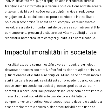
indivizii devin tot mai puțin dispuși să aibă încredere în sursele
tradiționale de informații și în deciziile politice. Consecințele acestei
crize sunt vizibile prin scăderea participării civice și reducerea
angajamentului social, ceea ce poate conduce la instabilitate
politică și economică. În acest cadru complex, este necesară o
reevaluare a valorilor fundamentale pe care se sprijină societățile
contemporane, precum și o căutare activă a modalităților de a
reconstrui încrederea între cetățeni și instituțiile care îi conduc.
Impactul imoralității în societate
Imoralitatea, care se manifestă în diverse moduri, are un efect
devastator asupra societății, afectând nu doar relațiile sociale, ci
și funcționarea eficientă a instituțiilor. Atunci când normele morale
sunt încălcate frecvent, se stabilește un precedent periculos care
poate submina coeziunea socială și poate spori polarizarea. În
contextul în care liderii sau persoanele influente comit acte imorale,
mesajul adresat societății este unul de toleranță față de
comportamentele neetice. Acest aspect poate duce la o scădere a
standardelor morale generale, deoarece indivizii pot ajunge să