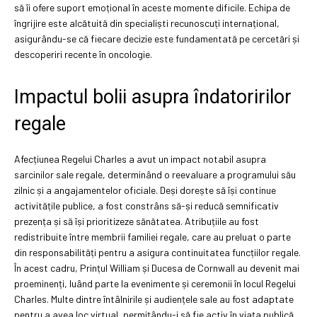
să îi ofere suport emoțional în aceste momente dificile. Echipa de
îngrijire este alcătuită din specialiști recunoscuți internațional,
asigurându-se că fiecare decizie este fundamentată pe cercetări și
descoperiri recente în oncologie.
Impactul bolii asupra îndatoririlor
regale
Afecțiunea Regelui Charles a avut un impact notabil asupra
sarcinilor sale regale, determinând o reevaluare a programului său
zilnic și a angajamentelor oficiale. Deși dorește să își continue
activitățile publice, a fost constrâns să-și reducă semnificativ
prezența și să își prioritizeze sănătatea. Atribuțiile au fost
redistribuite între membrii familiei regale, care au preluat o parte
din responsabilități pentru a asigura continuitatea funcțiilor regale.
În acest cadru, Prințul William și Ducesa de Cornwall au devenit mai
proeminenți, luând parte la evenimente și ceremonii în locul Regelui
Charles. Multe dintre întâlnirile și audiențele sale au fost adaptate
pentru a avea loc virtual, permițându-i să fie activ în viața publică,