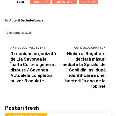
TAGS:
CANCER
SĂNĂTATE
SPRIJIN
By
Autorii DeUndeCumpar
12 decembrie 2025
ARTICOLUL PRECEDENT
ARTICOLUL URMĂTOR
O reuniune organizată
Ministrul Rogobete
de Lia Savonea la
declară măsuri
Înalta Curte a generat
imediate la Spitalul de
dispute / Savonea:
Copii din Iași după
Actualele completuri
identificarea unei
nu vor fi anulate
bacterii în apa de la
robinet
Postari fresh