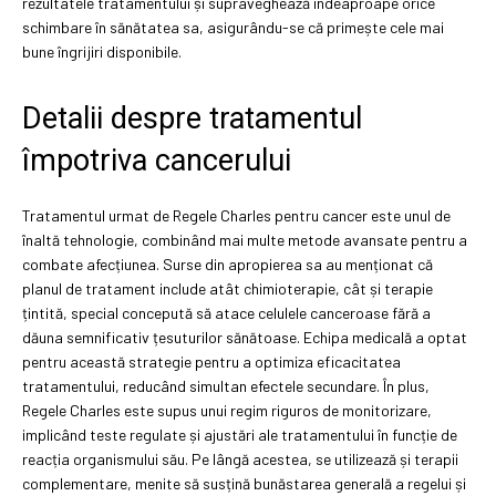
rezultatele tratamentului și supraveghează îndeaproape orice
schimbare în sănătatea sa, asigurându-se că primește cele mai
bune îngrijiri disponibile.
Detalii despre tratamentul
împotriva cancerului
Tratamentul urmat de Regele Charles pentru cancer este unul de
înaltă tehnologie, combinând mai multe metode avansate pentru a
combate afecțiunea. Surse din apropierea sa au menționat că
planul de tratament include atât chimioterapie, cât și terapie
țintită, special concepută să atace celulele canceroase fără a
dăuna semnificativ țesuturilor sănătoase. Echipa medicală a optat
pentru această strategie pentru a optimiza eficacitatea
tratamentului, reducând simultan efectele secundare. În plus,
Regele Charles este supus unui regim riguros de monitorizare,
implicând teste regulate și ajustări ale tratamentului în funcție de
reacția organismului său. Pe lângă acestea, se utilizează și terapii
complementare, menite să susțină bunăstarea generală a regelui și