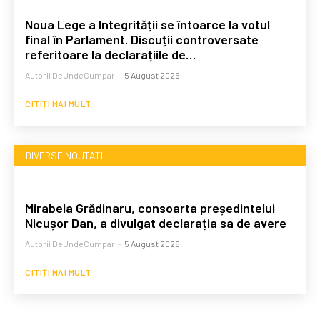
Noua Lege a Integrității se întoarce la votul
final în Parlament. Discuții controversate
referitoare la declarațiile de…
Autorii DeUndeCumpar
-
5 August 2026
CITIȚI MAI MULT
DIVERSE NOUTATI
Mirabela Grădinaru, consoarta președintelui
Nicușor Dan, a divulgat declarația sa de avere
Autorii DeUndeCumpar
-
5 August 2026
CITIȚI MAI MULT