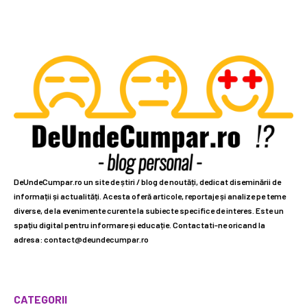
DeUndeCumpar.ro un site de știri / blog de noutăți, dedicat diseminării de
informații și actualități. Acesta oferă articole, reportaje și analize pe teme
diverse, de la evenimente curente la subiecte specifice de interes. Este un
spațiu digital pentru informare și educație. Contactati-ne oricand la
adresa: contact@deundecumpar.ro
CATEGORII