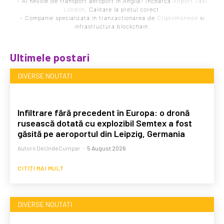
- Ai nevoie de transport aeroport in Anglia? Încearcă
Airport Taxi
London
. Calitate la prețul corect.
- Companie specializata in tranzactionarea de
Criptomonede
si
infrastructura blockchain.
Ultimele postari
DIVERSE NOUTATI
Infiltrare fără precedent în Europa: o dronă
rusească dotată cu explozibil Semtex a fost
găsită pe aeroportul din Leipzig, Germania
Autorii DeUndeCumpar
-
5 August 2026
CITIȚI MAI MULT
DIVERSE NOUTATI