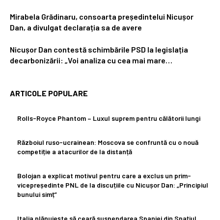
Mirabela Grădinaru, consoarta președintelui Nicușor
Dan, a divulgat declarația sa de avere
Nicușor Dan contestă schimbările PSD la legislația
decarbonizării: „Voi analiza cu cea mai mare…
ARTICOLE POPULARE
Rolls-Royce Phantom – Luxul suprem pentru călătorii lungi
Războiul ruso-ucrainean: Moscova se confruntă cu o nouă
competiție a atacurilor de la distanță
Bolojan a explicat motivul pentru care a exclus un prim-
vicepreședinte PNL de la discuțiile cu Nicușor Dan: „Principiul
bunului simț”
Italia plănuiește să ceară suspendarea Spaniei din Spațiul