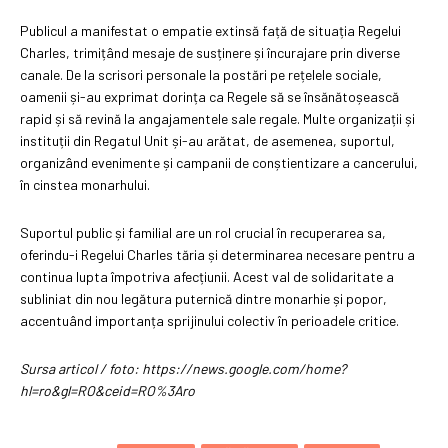
Publicul a manifestat o empatie extinsă față de situația Regelui
Charles, trimițând mesaje de susținere și încurajare prin diverse
canale. De la scrisori personale la postări pe rețelele sociale,
oamenii și-au exprimat dorința ca Regele să se însănătoșească
rapid și să revină la angajamentele sale regale. Multe organizații și
instituții din Regatul Unit și-au arătat, de asemenea, suportul,
organizând evenimente și campanii de conștientizare a cancerului,
în cinstea monarhului.
Suportul public și familial are un rol crucial în recuperarea sa,
oferindu-i Regelui Charles tăria și determinarea necesare pentru a
continua lupta împotriva afecțiunii. Acest val de solidaritate a
subliniat din nou legătura puternică dintre monarhie și popor,
accentuând importanța sprijinului colectiv în perioadele critice.
Sursa articol / foto: https://news.google.com/home?
hl=ro&gl=RO&ceid=RO%3Aro