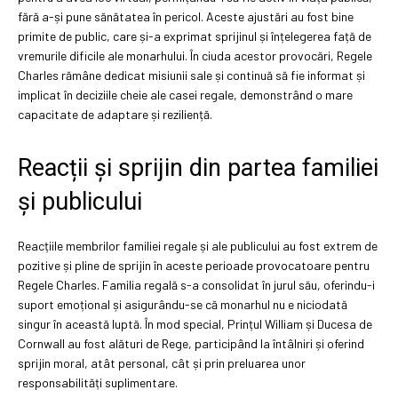
fără a-și pune sănătatea în pericol. Aceste ajustări au fost bine
primite de public, care și-a exprimat sprijinul și înțelegerea față de
vremurile dificile ale monarhului. În ciuda acestor provocări, Regele
Charles rămâne dedicat misiunii sale și continuă să fie informat și
implicat în deciziile cheie ale casei regale, demonstrând o mare
capacitate de adaptare și reziliență.
Reacții și sprijin din partea familiei
și publicului
Reacțiile membrilor familiei regale și ale publicului au fost extrem de
pozitive și pline de sprijin în aceste perioade provocatoare pentru
Regele Charles. Familia regală s-a consolidat în jurul său, oferindu-i
suport emoțional și asigurându-se că monarhul nu e niciodată
singur în această luptă. În mod special, Prințul William și Ducesa de
Cornwall au fost alături de Rege, participând la întâlniri și oferind
sprijin moral, atât personal, cât și prin preluarea unor
responsabilități suplimentare.