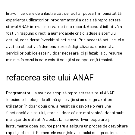
Într-o încercare de a ilustra cât de facil ar putea fi îmbunătățită
experiența utilizatorilor, programatorul a decis să reproiecteze
site-ul ANAF într-un interval de timp record. Această inițiativă a
fost un răspuns direct la numeroasele critici aduse sistemului
actual, considerat învechit și ineficient. Prin această acțiune, el a
avut ca obiectiv să demonstreze că digitalizarea eficientă a
serviciilor publice este nu doar necesară, ci și fezabilă cu resurse
minime, în cazul în care există voință și competență tehnică.
refacerea site-ului ANAF
Programatorul a avut ca scop să reproiecteze site-ul ANAF
folosind tehnologii de ultimă generație și un design axat pe
utilizator. În doar două ore, a reușit să dezvolte o versiune
funcțională a site-ului, care nu doar că era mai rapidă, dar și mult
mai ușor de utilizat. A apelat la framework-uri populare și
instrumente open-source pentru a asigura un proces de dezvoltare
rapid și eficient. Elementele esențiale ale noului design au inclus un