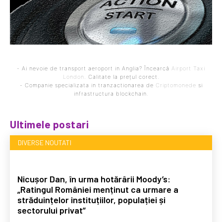
- Ai nevoie de transport aeroport in Anglia? Încearcă
Airport Taxi
London
. Calitate la prețul corect.
- Companie specializata in tranzactionarea de
Criptomonede
si
infrastructura blockchain.
Ultimele postari
DIVERSE NOUTATI
Nicușor Dan, în urma hotărârii Moody’s:
„Ratingul României menținut ca urmare a
străduințelor instituțiilor, populației și
sectorului privat”