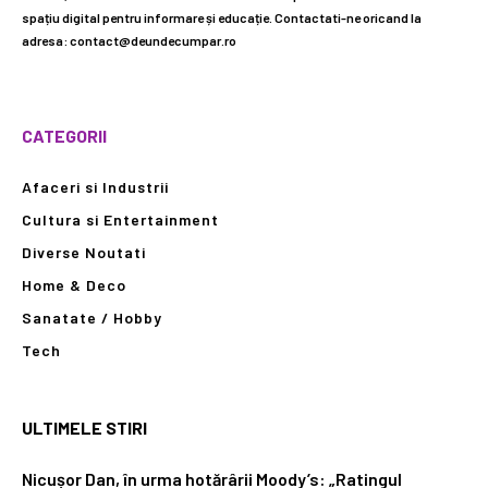
spațiu digital pentru informare și educație. Contactati-ne oricand la
adresa: contact@deundecumpar.ro
CATEGORII
Afaceri si Industrii
Cultura si Entertainment
Diverse Noutati
Home & Deco
Sanatate / Hobby
Tech
ULTIMELE STIRI
Nicușor Dan, în urma hotărârii Moody’s: „Ratingul