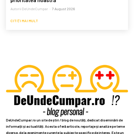
prioritatea noastră”
Autorii DeUndeCumpar
-
7 August 2026
CITIȚI MAI MULT
DeUndeCumpar.ro un site de știri / blog de noutăți, dedicat diseminării de
informații și actualități. Acesta oferă articole, reportaje și analize pe teme
diverse, de la evenimente curente la subiecte specifice de interes. Este un