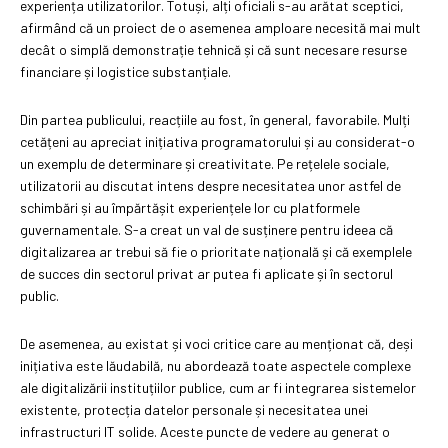
experiența utilizatorilor. Totuși, alți oficiali s-au arătat sceptici,
afirmând că un proiect de o asemenea amploare necesită mai mult
decât o simplă demonstrație tehnică și că sunt necesare resurse
financiare și logistice substanțiale.
Din partea publicului, reacțiile au fost, în general, favorabile. Mulți
cetățeni au apreciat inițiativa programatorului și au considerat-o
un exemplu de determinare și creativitate. Pe rețelele sociale,
utilizatorii au discutat intens despre necesitatea unor astfel de
schimbări și au împărtășit experiențele lor cu platformele
guvernamentale. S-a creat un val de susținere pentru ideea că
digitalizarea ar trebui să fie o prioritate națională și că exemplele
de succes din sectorul privat ar putea fi aplicate și în sectorul
public.
De asemenea, au existat și voci critice care au menționat că, deși
inițiativa este lăudabilă, nu abordează toate aspectele complexe
ale digitalizării instituțiilor publice, cum ar fi integrarea sistemelor
existente, protecția datelor personale și necesitatea unei
infrastructuri IT solide. Aceste puncte de vedere au generat o