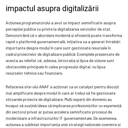
impactul asupra digitalizării
Acțiunea programatorului a avut un impact semnificativ asupra
percepției publice cu privire la digitalizarea serviciilor de stat.
Demonstrând că o abordare modernă și eficientă poate transforma
rapid o platformă guvernamentală, inițiativa sa a generat întrebări
importante despre modul în care sunt gestionate resursele în
cadrul proiectelor de digitalizare publică. Exemplele prezentate de
acesta au reliefat că, adesea, birocrația și lipsa de viziune sunt
obstacolele principale în calea progresului digital, nu lipsa
resurselor tehnice sau financiare.
Refacerea site-ului ANAF a acționat ca un catalyst pentru discuții
mai amplificate despre modul în care ar trebui să fie gestionate
viitoarele proiecte de digitalizare. Mulți experți din domeniu au
început să susțină ideea că implicarea profesioniștilor cu experiență
din sectorul privat ar putea accelera semnificativ procesul de
modernizare a infrastructurilor IT guvernamentale. De asemenea,
acțiunea a subliniat importanța unei strategii naționale coerente și