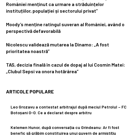
României menținut ca urmare a străduințelor
instituțiilor, populației și sectorului privat”
Moody’s menține ratingul suveran al României, având o
perspectivă defavorabilă
Nicolescu validează mutarea la Dinamo: „A fost
prioritatea noastră”
TAS, decizia finală în cazul de dopaj al lui Cosmin Matei:
„Clubul Sepsi va onora hotărârea”
ARTICOLE POPULARE
Leo Grozavu a contestat arbitrajul după meciul Petrolul – FC
Botoșani 0-0. Ce a declarat despre arbitru
Kelemen Hunor, după conversația cu Grindeanu: Ar fi fost
benefic să grăbim constituirea unui guvern de armistițiu