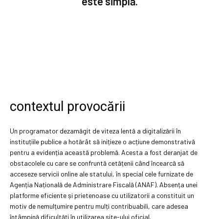
este simplă.
contextul provocării
Un programator dezamăgit de viteza lentă a digitalizării în
instituțiile publice a hotărât să inițieze o acțiune demonstrativă
pentru a evidenția această problemă. Acesta a fost deranjat de
obstacolele cu care se confruntă cetățenii când încearcă să
acceseze servicii online ale statului, în special cele furnizate de
Agenția Națională de Administrare Fiscală (ANAF). Absența unei
platforme eficiente și prietenoase cu utilizatorii a constituit un
motiv de nemulțumire pentru mulți contribuabili, care adesea
întâmpină dificultăți în utilizarea site-ului oficial.