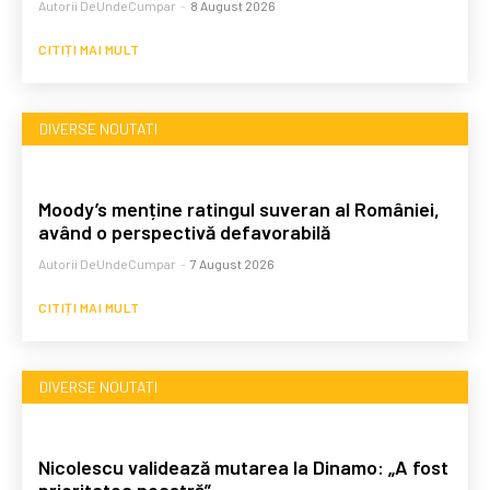
Autorii DeUndeCumpar
-
8 August 2026
CITIȚI MAI MULT
DIVERSE NOUTATI
Moody’s menține ratingul suveran al României,
având o perspectivă defavorabilă
Autorii DeUndeCumpar
-
7 August 2026
CITIȚI MAI MULT
DIVERSE NOUTATI
Nicolescu validează mutarea la Dinamo: „A fost