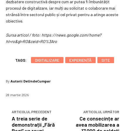
dezbatere constructivă despre cum ar putea fi îmbunătățit
procesul de digitalizare, iar mulți au solicitat o colaborare mai
strânsă între sectorul public și cel privat pentru a atinge aceste
obiective.
Sursa articol / foto: https://news.google.com/home?
hl=ro&gl=RO&ceid=RO%3Aro
TAGS:
DIGITALIZARE
EXPERIENȚĂ
SITE
By
Autorii DeUndeCumpar
28 martie 2026
ARTICOLUL PRECEDENT
ARTICOLUL URMĂTOR
A treia serie de
Ce consecințe ar
demonstrații „Fără
avea mobilizarea a
Regi” va reuni
17.000 de soldați