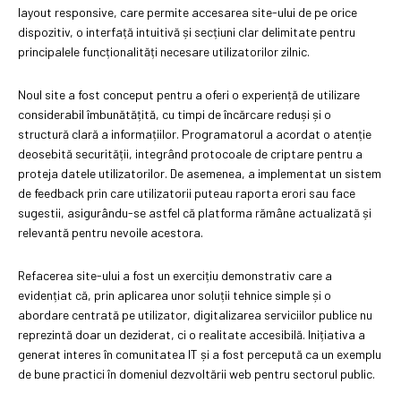
layout responsive, care permite accesarea site-ului de pe orice
dispozitiv, o interfață intuitivă și secțiuni clar delimitate pentru
principalele funcționalități necesare utilizatorilor zilnic.
Noul site a fost conceput pentru a oferi o experiență de utilizare
considerabil îmbunătățită, cu timpi de încărcare reduși și o
structură clară a informațiilor. Programatorul a acordat o atenție
deosebită securității, integrând protocoale de criptare pentru a
proteja datele utilizatorilor. De asemenea, a implementat un sistem
de feedback prin care utilizatorii puteau raporta erori sau face
sugestii, asigurându-se astfel că platforma rămâne actualizată și
relevantă pentru nevoile acestora.
Refacerea site-ului a fost un exercițiu demonstrativ care a
evidențiat că, prin aplicarea unor soluții tehnice simple și o
abordare centrată pe utilizator, digitalizarea serviciilor publice nu
reprezintă doar un deziderat, ci o realitate accesibilă. Inițiativa a
generat interes în comunitatea IT și a fost percepută ca un exemplu
de bune practici în domeniul dezvoltării web pentru sectorul public.