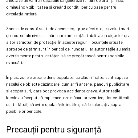
afectate de vânturi capabile să genereze furtuni de praf și nisip,
diminuând vizibilitatea și creând condiții periculoase pentru
circulația rutieră.
Zonele de coastă sunt, de asemenea, grav afectate, cu valuri mari
și creșteri ale nivelului mării care amenință stabilitatea digurilor și a
altor structuri de protecție. În aceste regiuni, locuințele situate
aproape de țărm sunt în pericol de inundații, iar autoritățile au emis
avertismente pentru cetățeni să se pregătească pentru posibile
evacuări.
În plus, zonele urbane dens populate, cu clădiri înalte, sunt supuse
riscului de obiecte căzătoare, cum ar fi antene, panouri publicitare
și acoperișuri, care pot provoca accidente grave. Autoritățile
locale au început să implementeze măsuri preventive, dar cetățenii
sunt sfătuiți să evite deplasările inutile și să fie alertați asupra
posibilelor pericole.
Precauții pentru siguranță