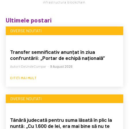
infrastructura blockchain.
Ultimele postari
DIVERSE NOUTATI
Transfer semnificativ anunțat în ziua
confruntării: „Portar de echipă națională”
Autorii DeUndeCumpar
-
9 August 2026
CITIȚI MAI MULT
DIVERSE NOUTATI
Tânără judecată pentru suma lăsată în plic la
nuntă: „Cu 1.600 de lei, era mai bine să nu te