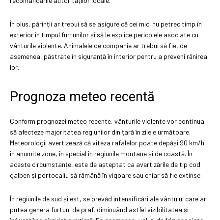
recomandările autorităților locale.
În plus, părinții ar trebui să se asigure că cei mici nu petrec timp în
exterior în timpul furtunilor și să le explice pericolele asociate cu
vânturile violente. Animalele de companie ar trebui să fie, de
asemenea, păstrate în siguranță în interior pentru a preveni rănirea
lor.
Prognoza meteo recentă
Conform prognozei meteo recente, vânturile violente vor continua
să afecteze majoritatea regiunilor din țară în zilele următoare.
Meteorologii avertizează că viteza rafalelor poate depăși 90 km/h
în anumite zone, în special în regiunile montane și de coastă. În
aceste circumstanțe, este de așteptat ca avertizările de tip cod
galben și portocaliu să rămână în vigoare sau chiar să fie extinse.
În regiunile de sud și est, se prevăd intensificări ale vântului care ar
putea genera furtuni de praf, diminuând astfel vizibilitatea și