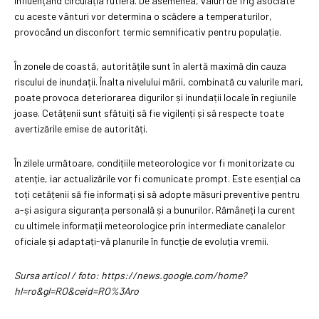
influențând circulația rutieră. De asemenea, valuri de frig asociate
cu aceste vânturi vor determina o scădere a temperaturilor,
provocând un disconfort termic semnificativ pentru populație.
În zonele de coastă, autoritățile sunt în alertă maximă din cauza
riscului de inundații. Înalta nivelului mării, combinată cu valurile mari,
poate provoca deteriorarea digurilor și inundații locale în regiunile
joase. Cetățenii sunt sfătuiți să fie vigilenți și să respecte toate
avertizările emise de autorități.
În zilele următoare, condițiile meteorologice vor fi monitorizate cu
atenție, iar actualizările vor fi comunicate prompt. Este esențial ca
toți cetățenii să fie informați și să adopte măsuri preventive pentru
a-și asigura siguranța personală și a bunurilor. Rămâneți la curent
cu ultimele informații meteorologice prin intermediate canalelor
oficiale și adaptați-vă planurile în funcție de evoluția vremii.
Sursa articol / foto: https://news.google.com/home?
hl=ro&gl=RO&ceid=RO%3Aro