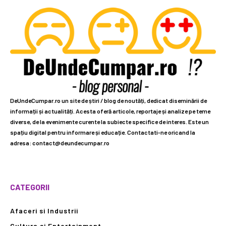
DeUndeCumpar.ro un site de știri / blog de noutăți, dedicat diseminării de
informații și actualități. Acesta oferă articole, reportaje și analize pe teme
diverse, de la evenimente curente la subiecte specifice de interes. Este un
spațiu digital pentru informare și educație. Contactati-ne oricand la
adresa: contact@deundecumpar.ro
CATEGORII
Afaceri si Industrii
Cultura si Entertainment