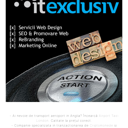
- Ai nevoie de transport aeroport in Anglia? Încearcă
Airport Taxi
London
. Calitate la prețul corect.
- Companie specializata in tranzactionarea de
Criptomonede
si