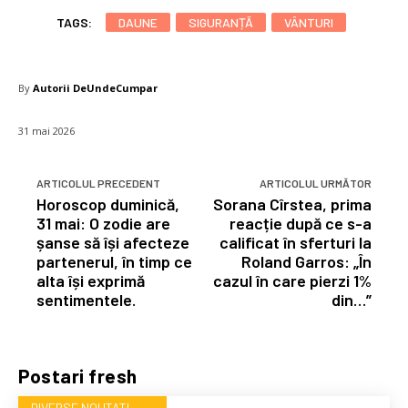
TAGS:
DAUNE
SIGURANȚĂ
VÂNTURI
By
Autorii DeUndeCumpar
31 mai 2026
ARTICOLUL PRECEDENT
ARTICOLUL URMĂTOR
Horoscop duminică,
Sorana Cîrstea, prima
31 mai: O zodie are
reacție după ce s-a
șanse să își afecteze
calificat în sferturi la
partenerul, în timp ce
Roland Garros: „În
alta își exprimă
cazul în care pierzi 1%
sentimentele.
din…”
Postari fresh
DIVERSE NOUTATI