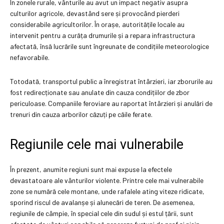
În zonele rurale, vânturile au avut un impact negativ asupra
culturilor agricole, devastând sere și provocând pierderi
considerabile agricultorilor. În orașe, autoritățile locale au
intervenit pentru a curăța drumurile și a repara infrastructura
afectată, însă lucrările sunt îngreunate de condițiile meteorologice
nefavorabile.
Totodată, transportul public a înregistrat întârzieri, iar zborurile au
fost redirecționate sau anulate din cauza condițiilor de zbor
periculoase. Companiile feroviare au raportat întârzieri și anulări de
trenuri din cauza arborilor căzuți pe căile ferate.
Regiunile cele mai vulnerabile
În prezent, anumite regiuni sunt mai expuse la efectele
devastatoare ale vânturilor violente. Printre cele mai vulnerabile
zone se numără cele montane, unde rafalele ating viteze ridicate,
sporind riscul de avalanșe și alunecări de teren. De asemenea,
regiunile de câmpie, în special cele din sudul și estul țării, sunt