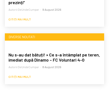
prezinți”
Autorii DeUndeCumpar
-
9 August 2026
CITIȚI MAI MULT
DIVERSE NOUTATI
Nu s-au dat bătuți! » Ce s-a întâmplat pe teren,
imediat după Dinamo – FC Voluntari 4-0
Autorii DeUndeCumpar
-
8 August 2026
CITIȚI MAI MULT