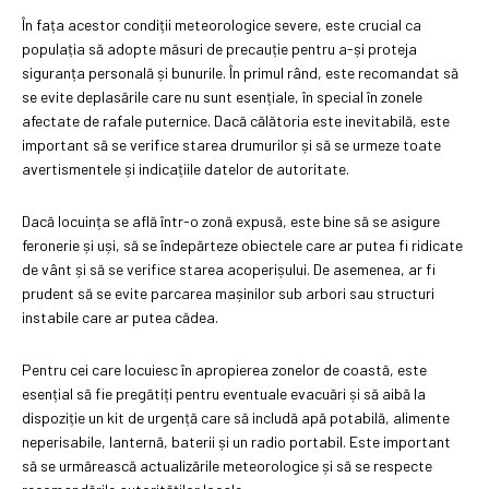
În fața acestor condiții meteorologice severe, este crucial ca
populația să adopte măsuri de precauție pentru a-și proteja
siguranța personală și bunurile. În primul rând, este recomandat să
se evite deplasările care nu sunt esențiale, în special în zonele
afectate de rafale puternice. Dacă călătoria este inevitabilă, este
important să se verifice starea drumurilor și să se urmeze toate
avertismentele și indicațiile datelor de autoritate.
Dacă locuința se află într-o zonă expusă, este bine să se asigure
feronerie și uși, să se îndepărteze obiectele care ar putea fi ridicate
de vânt și să se verifice starea acoperișului. De asemenea, ar fi
prudent să se evite parcarea mașinilor sub arbori sau structuri
instabile care ar putea cădea.
Pentru cei care locuiesc în apropierea zonelor de coastă, este
esențial să fie pregătiți pentru eventuale evacuări și să aibă la
dispoziție un kit de urgență care să includă apă potabilă, alimente
neperisabile, lanternă, baterii și un radio portabil. Este important
să se urmărească actualizările meteorologice și să se respecte