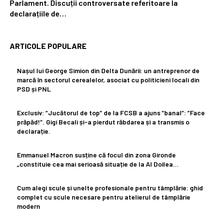
Parlament. Discuții controversate referitoare la
declarațiile de…
ARTICOLE POPULARE
Nașul lui George Simion din Delta Dunării: un antreprenor de
marcă în sectorul cerealelor, asociat cu politicieni locali din
PSD și PNL
Exclusiv: ”Jucătorul de top” de la FCSB a ajuns ”banal”: ”Face
prăpăd!”. Gigi Becali și-a pierdut răbdarea și a transmis o
declarație.
Emmanuel Macron susține că focul din zona Gironde
„constituie cea mai serioasă situație de la Al Doilea…
Cum alegi scule și unelte profesionale pentru tâmplărie: ghid
complet cu scule necesare pentru atelierul de tâmplărie
modern