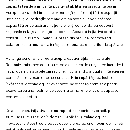
capacitatea de a influența pozitiv stabilitatea și securitatea în
Europa de Est. Schimbul de experiență și informații între experții
ucraineni și autoritățile române are ca scop nu doar întărirea
capacităților de apărare naționale, ci și consolidarea cooperării
regionale în fața amenințărilor comun. Această inițiativă poate
constitui un exemplu pentru alte țări din regiune, promovând
colaborarea transfrontalieră și coordonarea eforturilor de apărare.
Pe lângă beneficiile directe asupra capacităților militare ale
României, misiunea contribuie, de asemenea, la creșterea încrederii
reciproce între statele din regiune, încurajând dialogul și înțelegerea
comună a provocărilor de securitate. Prin împărtășirea lecțiilor
învățate și a tehnologiilor avansate, se creează premisele pentru
dezvoltarea unor politici de securitate mai eficiente și adaptate
contextului actual.
De asemenea, inițiativa are un impact economic favorabil, prin
stimularea investițiilor în domeniul apărării și tehnologiilor
inovatoare. Acest lucru poate duce la crearea unor locuri de muncă
noi și la dezvoltarea unor industrii locale specializate, contribuind