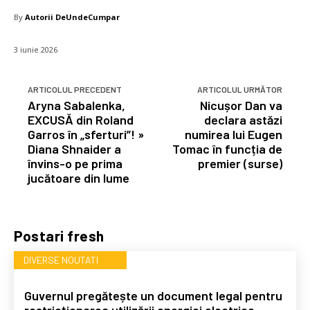
By
Autorii DeUndeCumpar
3 iunie 2026
ARTICOLUL PRECEDENT
ARTICOLUL URMĂTOR
Aryna Sabalenka,
Nicușor Dan va
EXCUSĂ din Roland
declara astăzi
Garros în „sferturi”! »
numirea lui Eugen
Diana Shnaider a
Tomac în funcția de
învins-o pe prima
premier (surse)
jucătoare din lume
Postari fresh
DIVERSE NOUTATI
Guvernul pregătește un document legal pentru