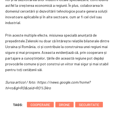
astfel la creșterea economică a regiunii. În plus, colaborarea în
domeniul cercetării și dezvoltării tehnologice poate genera soluții
inovatoare aplicabile și în alte sectoare, cum ar fi cel civil sau
industrial.
Prin aceste multiple efecte, misiunea specială anunțată de
președintele Zelenski nu doar că întărește relațiile bilaterale dintre
Ucraina și România, ci și contribuie la construirea unei regiuni mai
sigure și mai prospere. Aceasta evidențiază că, prin cooperare și
partajare a cunoștințelor, țările din această regiune pot depăși
provocările comune și pot construi un viitor mai sigur și mai stabil
pentru toți cetățenii săi.
Sursa articol / foto: https://news.google.com/home?
hl=ro&gl=RO&ceid=RO%3Aro
TAGS:
COOPERARE
DRONE
SECURITATE