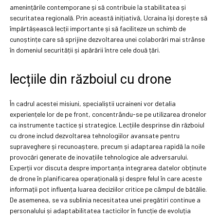
amenințările contemporane și să contribuie la stabilitatea și
securitatea regională. Prin această inițiativă, Ucraina își dorește să
împărtășească lecții importante și să faciliteze un schimb de
cunoștințe care să sprijine dezvoltarea unei colaborări mai strânse
în domeniul securității și apărării între cele două țări.
lecțiile din războiul cu drone
În cadrul acestei misiuni, specialiștii ucraineni vor detalia
experiențele lor de pe front, concentrându-se pe utilizarea dronelor
ca instrumente tactice și strategice. Lecțiile desprinse din războiul
cu drone includ dezvoltarea tehnologiilor avansate pentru
supraveghere și recunoaștere, precum și adaptarea rapidă la noile
provocări generate de inovațiile tehnologice ale adversarului.
Experții vor discuta despre importanța integrarea datelor obținute
de drone în planificarea operațională și despre felul în care aceste
informații pot influența luarea deciziilor critice pe câmpul de bătălie.
De asemenea, se va sublinia necesitatea unei pregătiri continue a
personalului și adaptabilitatea tacticilor în funcție de evoluția