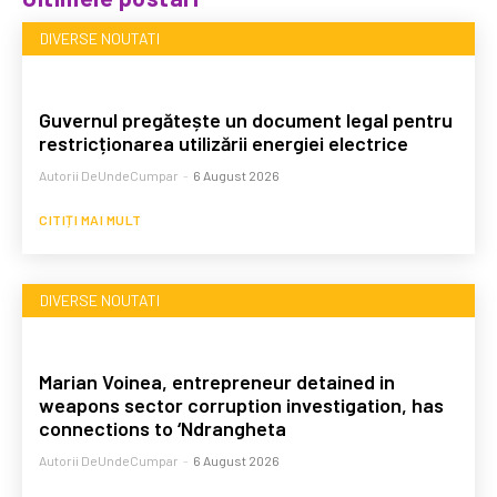
DIVERSE NOUTATI
Guvernul pregătește un document legal pentru
restricționarea utilizării energiei electrice
Autorii DeUndeCumpar
-
6 August 2026
CITIȚI MAI MULT
DIVERSE NOUTATI
Marian Voinea, entrepreneur detained in
weapons sector corruption investigation, has
connections to ‘Ndrangheta
Autorii DeUndeCumpar
-
6 August 2026