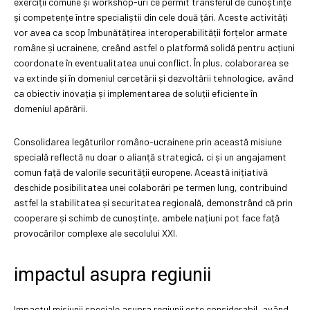
exerciții comune și workshop-uri ce permit transferul de cunoștințe
și competențe între specialiștii din cele două țări. Aceste activități
vor avea ca scop îmbunătățirea interoperabilității forțelor armate
române și ucrainene, creând astfel o platformă solidă pentru acțiuni
coordonate în eventualitatea unui conflict. În plus, colaborarea se
va extinde și în domeniul cercetării și dezvoltării tehnologice, având
ca obiectiv inovația și implementarea de soluții eficiente în
domeniul apărării.
Consolidarea legăturilor româno-ucrainene prin această misiune
specială reflectă nu doar o alianță strategică, ci și un angajament
comun față de valorile securității europene. Această inițiativă
deschide posibilitatea unei colaborări pe termen lung, contribuind
astfel la stabilitatea și securitatea regională, demonstrând că prin
cooperare și schimb de cunoștințe, ambele națiuni pot face față
provocărilor complexe ale secolului XXI.
impactul asupra regiunii
Impactul misiunii speciale asupra regiunii este considerabil, având