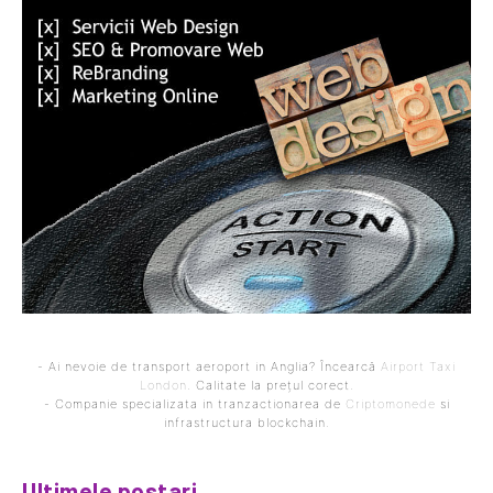
- Ai nevoie de transport aeroport in Anglia? Încearcă
Airport Taxi
London
. Calitate la prețul corect.
- Companie specializata in tranzactionarea de
Criptomonede
si
infrastructura blockchain.
Ultimele postari