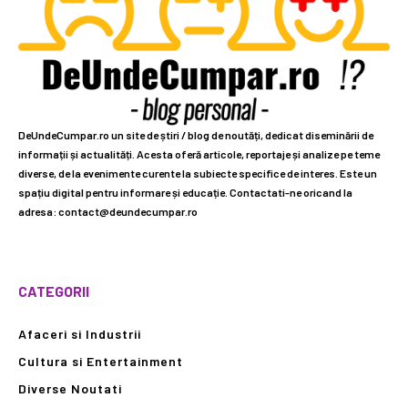
DeUndeCumpar.ro un site de știri / blog de noutăți, dedicat diseminării de
informații și actualități. Acesta oferă articole, reportaje și analize pe teme
diverse, de la evenimente curente la subiecte specifice de interes. Este un
spațiu digital pentru informare și educație. Contactati-ne oricand la
adresa: contact@deundecumpar.ro
CATEGORII
Afaceri si Industrii
Cultura si Entertainment
Diverse Noutati