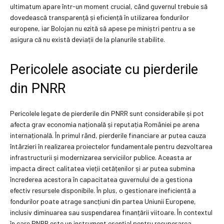
ultimatum apare într-un moment crucial, când guvernul trebuie să
dovedească transparență și eficiență în utilizarea fondurilor
europene, iar Bolojan nu ezită să apese pe miniștri pentru a se
asigura că nu există deviații de la planurile stabilite.
Pericolele asociate cu pierderile
din PNRR
Pericolele legate de pierderile din PNRR sunt considerabile și pot
afecta grav economia națională și reputația României pe arena
internațională. În primul rând, pierderile financiare ar putea cauza
întârzieri în realizarea proiectelor fundamentale pentru dezvoltarea
infrastructurii și modernizarea serviciilor publice. Aceasta ar
impacta direct calitatea vieții cetățenilor și ar putea submina
încrederea acestora în capacitatea guvernului de a gestiona
efectiv resursele disponibile. În plus, o gestionare ineficientă a
fondurilor poate atrage sancțiuni din partea Uniunii Europene,
inclusiv diminuarea sau suspendarea finanțării viitoare. În contextul
în care PNRR este un instrument esențial pentru recuperarea