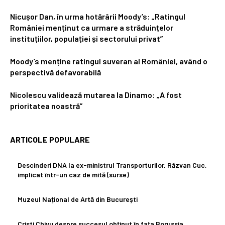
Nicușor Dan, în urma hotărârii Moody’s: „Ratingul
României menținut ca urmare a străduințelor
instituțiilor, populației și sectorului privat”
Moody’s menține ratingul suveran al României, având o
perspectivă defavorabilă
Nicolescu validează mutarea la Dinamo: „A fost
prioritatea noastră”
ARTICOLE POPULARE
Descinderi DNA la ex-ministrul Transporturilor, Răzvan Cuc,
implicat într-un caz de mită (surse)
Muzeul Național de Artă din București
Cristi Chivu despre succesul obținut în fața Borussia