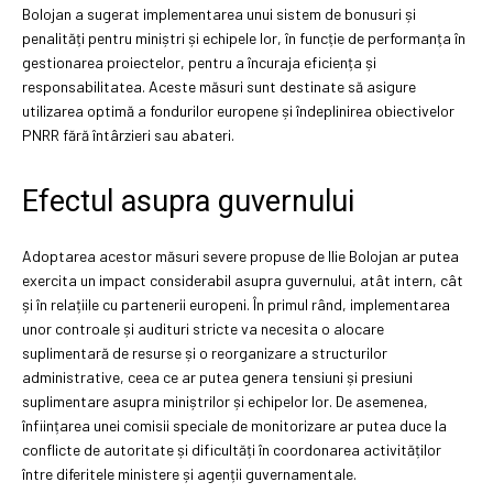
Bolojan a sugerat implementarea unui sistem de bonusuri și
penalități pentru miniștri și echipele lor, în funcție de performanța în
gestionarea proiectelor, pentru a încuraja eficiența și
responsabilitatea. Aceste măsuri sunt destinate să asigure
utilizarea optimă a fondurilor europene și îndeplinirea obiectivelor
PNRR fără întârzieri sau abateri.
Efectul asupra guvernului
Adoptarea acestor măsuri severe propuse de Ilie Bolojan ar putea
exercita un impact considerabil asupra guvernului, atât intern, cât
și în relațiile cu partenerii europeni. În primul rând, implementarea
unor controale și audituri stricte va necesita o alocare
suplimentară de resurse și o reorganizare a structurilor
administrative, ceea ce ar putea genera tensiuni și presiuni
suplimentare asupra miniștrilor și echipelor lor. De asemenea,
înființarea unei comisii speciale de monitorizare ar putea duce la
conflicte de autoritate și dificultăți în coordonarea activităților
între diferitele ministere și agenții guvernamentale.