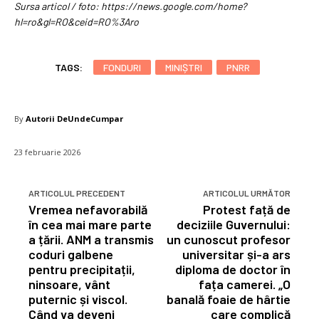
Sursa articol / foto: https://news.google.com/home?
hl=ro&gl=RO&ceid=RO%3Aro
TAGS:
FONDURI
MINIȘTRI
PNRR
By
Autorii DeUndeCumpar
23 februarie 2026
ARTICOLUL PRECEDENT
ARTICOLUL URMĂTOR
Vremea nefavorabilă
Protest față de
în cea mai mare parte
deciziile Guvernului:
a țării. ANM a transmis
un cunoscut profesor
coduri galbene
universitar și-a ars
pentru precipitații,
diploma de doctor în
ninsoare, vânt
fața camerei. „O
puternic și viscol.
banală foaie de hârtie
Când va deveni
care complică