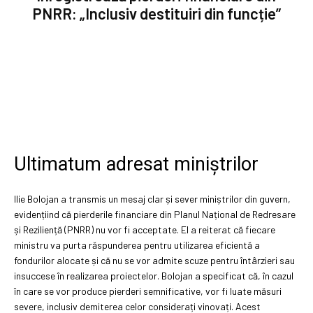
PNRR: „Inclusiv destituiri din funcție”
Ultimatum adresat miniștrilor
Ilie Bolojan a transmis un mesaj clar și sever miniștrilor din guvern,
evidențiind că pierderile financiare din Planul Național de Redresare
și Reziliență (PNRR) nu vor fi acceptate. El a reiterat că fiecare
ministru va purta răspunderea pentru utilizarea eficientă a
fondurilor alocate și că nu se vor admite scuze pentru întârzieri sau
insuccese în realizarea proiectelor. Bolojan a specificat că, în cazul
în care se vor produce pierderi semnificative, vor fi luate măsuri
severe, inclusiv demiterea celor considerați vinovați. Acest