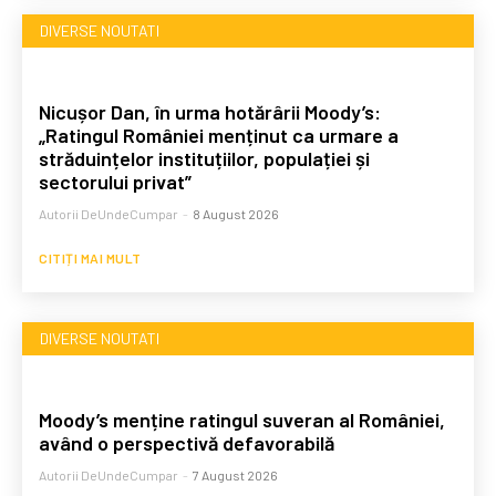
DIVERSE NOUTATI
Nicușor Dan, în urma hotărârii Moody’s:
„Ratingul României menținut ca urmare a
străduințelor instituțiilor, populației și
sectorului privat”
Autorii DeUndeCumpar
-
8 August 2026
CITIȚI MAI MULT
DIVERSE NOUTATI
Moody’s menține ratingul suveran al României,
având o perspectivă defavorabilă
Autorii DeUndeCumpar
-
7 August 2026