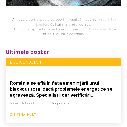
- Ai nevoie de transport aeroport in Anglia? Încearcă
Airport Taxi
London
. Calitate la prețul corect.
- Companie specializata in tranzactionarea de
Criptomonede
si
infrastructura blockchain.
Ultimele postari
DIVERSE NOUTATI
România se află în fața amenințării unui
blackout total dacă problemele energetice se
agravează. Specialiștii cer verificări…
Autorii DeUndeCumpar
-
8 August 2026
CITIȚI MAI MULT