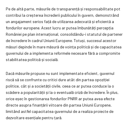
Pe de altă parte, măsurile de transparență și responsabilitate pot
contribui la creșterea încrederii publicului în guvern, demonstrând
un angajament serios față de utilizarea adecvată și eficientă a
fondurilor europene. Acest lucru ar putea îmbunătăți percepția
României pe plan internațional, consolidându-i statutul de partener
de încredere în cadrul Uniunii Europene. Totuși, succesul acestor
măsuri depinde în mare măsură de voința politică și de capacitatea
guvernului de a implementa reformele necesare fără a compromite
stabilitatea politică și socială.
Dacă măsurile propuse nu sunt implementate eficient, guvernul
riscă să se confrunte cu critici dure atât din partea opoziției
politice, cât și a societății civile, ceea ce ar putea conduce la o
scădere a popularității și la o eventuală criză de încredere. În plus,
orice eșec în gestionarea fondurilor PNRR ar putea avea efecte
directe asupra finanțării viitoare din partea Uniunii Europene,
limitând astfel capacitatea guvernului de a realiza proiecte de
dezvoltare esențiale pentru țară.