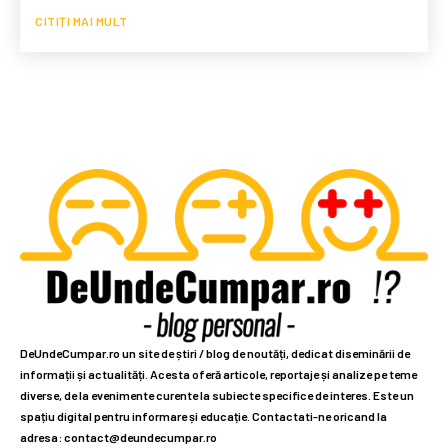
CITIȚI MAI MULT
DeUndeCumpar.ro un site de știri / blog de noutăți, dedicat diseminării de
informații și actualități. Acesta oferă articole, reportaje și analize pe teme
diverse, de la evenimente curente la subiecte specifice de interes. Este un
spațiu digital pentru informare și educație. Contactati-ne oricand la
adresa: contact@deundecumpar.ro