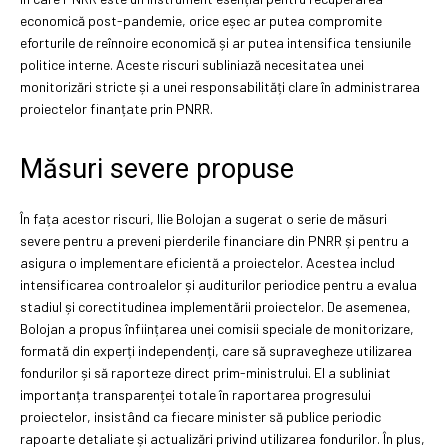
economică post-pandemie, orice eșec ar putea compromite
eforturile de reînnoire economică și ar putea intensifica tensiunile
politice interne. Aceste riscuri subliniază necesitatea unei
monitorizări stricte și a unei responsabilități clare în administrarea
proiectelor finanțate prin PNRR.
Măsuri severe propuse
În fața acestor riscuri, Ilie Bolojan a sugerat o serie de măsuri
severe pentru a preveni pierderile financiare din PNRR și pentru a
asigura o implementare eficientă a proiectelor. Acestea includ
intensificarea controalelor și auditurilor periodice pentru a evalua
stadiul și corectitudinea implementării proiectelor. De asemenea,
Bolojan a propus înființarea unei comisii speciale de monitorizare,
formată din experți independenți, care să supravegheze utilizarea
fondurilor și să raporteze direct prim-ministrului. El a subliniat
importanța transparenței totale în raportarea progresului
proiectelor, insistând ca fiecare minister să publice periodic
rapoarte detaliate și actualizări privind utilizarea fondurilor. În plus,