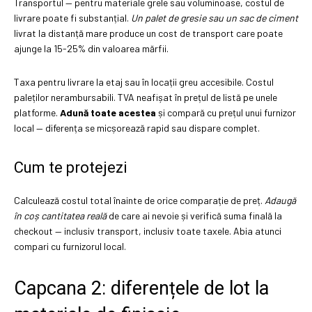
Transportul — pentru materiale grele sau voluminoase, costul de
livrare poate fi substanțial.
Un palet de gresie sau un sac de ciment
livrat la distanță mare produce un cost de transport care poate
ajunge la 15-25% din valoarea mărfii.
Taxa pentru livrare la etaj sau în locații greu accesibile. Costul
paleților nerambursabili. TVA neafișat în prețul de listă pe unele
platforme.
Adună toate acestea
și compară cu prețul unui furnizor
local — diferența se micșorează rapid sau dispare complet.
Cum te protejezi
Calculează costul total înainte de orice comparație de preț.
Adaugă
în coș cantitatea reală
de care ai nevoie și verifică suma finală la
checkout — inclusiv transport, inclusiv toate taxele. Abia atunci
compari cu furnizorul local.
Capcana 2: diferențele de lot la