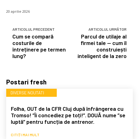
20 aprilie 2026
ARTICOLUL PRECEDENT
ARTICOLUL URMĂTOR
Cum se compară
Parcul de utilaje al
costurile de
firmei tale — cum îl
întreținere pe termen
construiești
lung?
inteligent de la zero
Postari fresh
DIVERSE NOUTATI
Folha, OUT de la CFR Cluj după înfrângerea cu
Tromso! ”Îi concediez pe toți!”. DOUĂ nume ”se
luptă” pentru funcția de antrenor.
CITIȚI MAI MULT