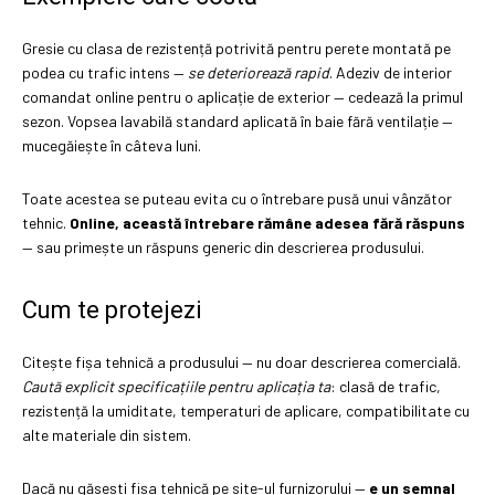
Gresie cu clasa de rezistență potrivită pentru perete montată pe
podea cu trafic intens —
se deteriorează rapid
. Adeziv de interior
comandat online pentru o aplicație de exterior — cedează la primul
sezon. Vopsea lavabilă standard aplicată în baie fără ventilație —
mucegăiește în câteva luni.
Toate acestea se puteau evita cu o întrebare pusă unui vânzător
tehnic.
Online, această întrebare rămâne adesea fără răspuns
— sau primește un răspuns generic din descrierea produsului.
Cum te protejezi
Citește fișa tehnică a produsului — nu doar descrierea comercială.
Caută explicit specificațiile pentru aplicația ta
: clasă de trafic,
rezistență la umiditate, temperaturi de aplicare, compatibilitate cu
alte materiale din sistem.
Dacă nu găsești fișa tehnică pe site-ul furnizorului —
e un semnal