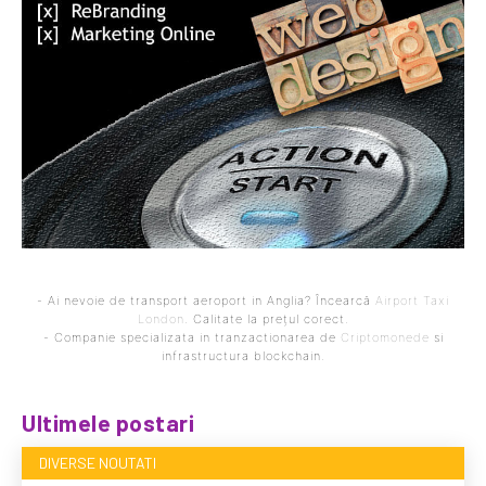
- Ai nevoie de transport aeroport in Anglia? Încearcă
Airport Taxi
London
. Calitate la prețul corect.
- Companie specializata in tranzactionarea de
Criptomonede
si
infrastructura blockchain.
Ultimele postari
DIVERSE NOUTATI