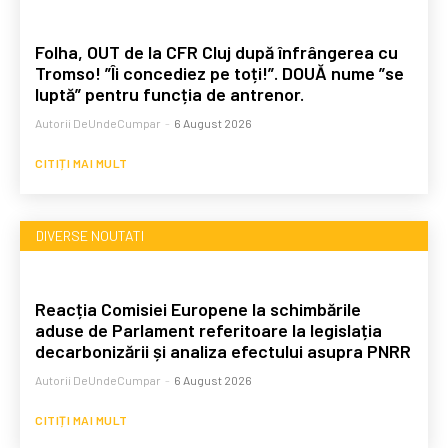
Folha, OUT de la CFR Cluj după înfrângerea cu
Tromso! ”Îi concediez pe toți!”. DOUĂ nume ”se
luptă” pentru funcția de antrenor.
Autorii DeUndeCumpar
-
6 August 2026
CITIȚI MAI MULT
DIVERSE NOUTATI
Reacția Comisiei Europene la schimbările
aduse de Parlament referitoare la legislația
decarbonizării și analiza efectului asupra PNRR
Autorii DeUndeCumpar
-
6 August 2026
CITIȚI MAI MULT