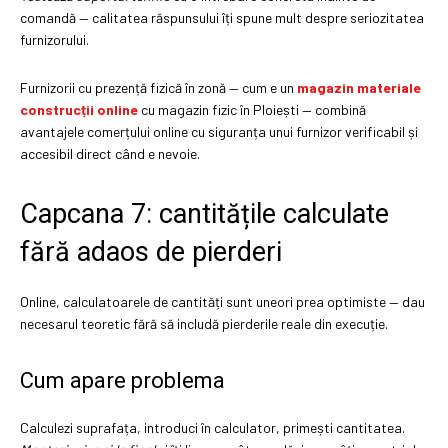
comandă — calitatea răspunsului îți spune mult despre seriozitatea
furnizorului.
Furnizorii cu prezență fizică în zonă — cum e un
magazin materiale
construcții online
cu magazin fizic în Ploiești — combină
avantajele comerțului online cu siguranța unui furnizor verificabil și
accesibil direct când e nevoie.
Capcana 7: cantitățile calculate
fără adaos de pierderi
Online, calculatoarele de cantități sunt uneori prea optimiste — dau
necesarul teoretic fără să includă pierderile reale din execuție.
Cum apare problema
Calculezi suprafața, introduci în calculator, primești cantitatea.