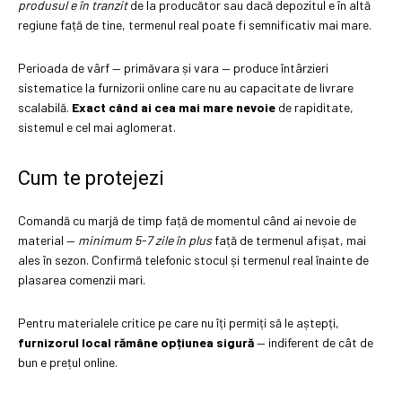
produsul e în tranzit
de la producător sau dacă depozitul e în altă
regiune față de tine, termenul real poate fi semnificativ mai mare.
Perioada de vârf — primăvara și vara — produce întârzieri
sistematice la furnizorii online care nu au capacitate de livrare
scalabilă.
Exact când ai cea mai mare nevoie
de rapiditate,
sistemul e cel mai aglomerat.
Cum te protejezi
Comandă cu marjă de timp față de momentul când ai nevoie de
material —
minimum 5-7 zile în plus
față de termenul afișat, mai
ales în sezon. Confirmă telefonic stocul și termenul real înainte de
plasarea comenzii mari.
Pentru materialele critice pe care nu îți permiți să le aștepți,
furnizorul local rămâne opțiunea sigură
— indiferent de cât de
bun e prețul online.