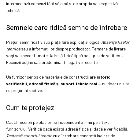
intermediază comenzi fără să aibă stoc propriu sau expertiză
tehnică.
Semnele care ridică semne de întrebare
Prețuri semnificativ sub piață fără explicație logică.
Absența fișelor
tehnice
sau a informațiilor despre producător. Termene de livrare
vagi sau neconfirmate. Adresă fizică lipsă sau greu de verificat.
Recenzii puține sau predominant negative recente.
Un furnizor serios de materiale de construcții are
istoric
verificabil, adresă fizică și suport tehnic real
— nu doar un site
cu prețuri atractive.
Cum te protejezi
Caută recenzii pe platforme independente — nu pe site-ul
furnizorului. Verifică dacă există adresă fizică și dacă e verificabilă.
Testează suportul tehnic
cu o întrebare concretă înainte de