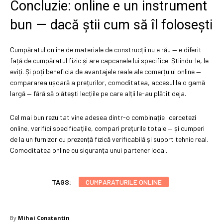
Concluzie: online e un instrument
bun — dacă știi cum să îl folosești
Cumpăratul online de materiale de construcții nu e rău — e diferit
față de cumpăratul fizic și are capcanele lui specifice. Știindu-le, le
eviți. Și poți beneficia de avantajele reale ale comerțului online —
compararea ușoară a prețurilor, comoditatea, accesul la o gamă
largă — fără să plătești lecțiile pe care alții le-au plătit deja.
Cel mai bun rezultat vine adesea dintr-o combinație: cercetezi
online, verifici specificațiile, compari prețurile totale — și cumperi
de la un furnizor cu prezență fizică verificabilă și suport tehnic real.
Comoditatea online cu siguranța unui partener local.
TAGS:
CUMPARATURILE ONLINE
By
Mihai Constantin