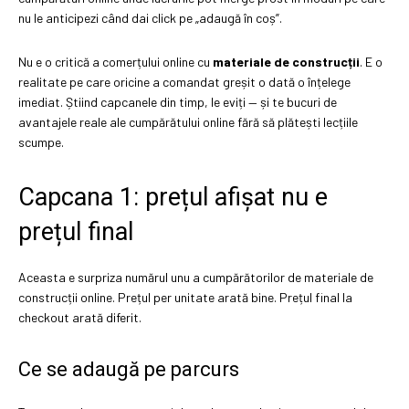
nu le anticipezi când dai click pe „adaugă în coș”.
Nu e o critică a comerțului online cu
materiale de construcții
. E o
realitate pe care oricine a comandat greșit o dată o înțelege
imediat. Știind capcanele din timp, le eviți — și te bucuri de
avantajele reale ale cumpărătului online fără să plătești lecțiile
scumpe.
Capcana 1: prețul afișat nu e
prețul final
Aceasta e surpriza numărul unu a cumpărătorilor de materiale de
construcții online. Prețul per unitate arată bine. Prețul final la
checkout arată diferit.
Ce se adaugă pe parcurs