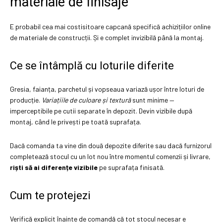
materiale de finisaje
E probabil cea mai costisitoare capcană specifică achizițiilor online
de materiale de construcții. Și e complet invizibilă până la montaj.
Ce se întâmplă cu loturile diferite
Gresia, faianța, parchetul și vopseaua variază ușor între loturi de
producție.
Variațiile de culoare și textură
sunt minime —
imperceptibile pe cutii separate în depozit. Devin vizibile după
montaj, când le privești pe toată suprafața.
Dacă comanda ta vine din două depozite diferite sau dacă furnizorul
completează stocul cu un lot nou între momentul comenzii și livrare,
riști să ai diferențe vizibile
pe suprafața finisată.
Cum te protejezi
Verifică explicit înainte de comandă că tot stocul necesar e