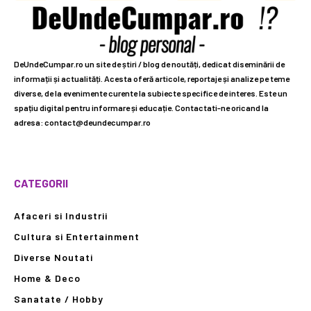
DeUndeCumpar.ro un site de știri / blog de noutăți, dedicat diseminării de
informații și actualități. Acesta oferă articole, reportaje și analize pe teme
diverse, de la evenimente curente la subiecte specifice de interes. Este un
spațiu digital pentru informare și educație. Contactati-ne oricand la
adresa: contact@deundecumpar.ro
CATEGORII
Afaceri si Industrii
Cultura si Entertainment
Diverse Noutati
Home & Deco
Sanatate / Hobby