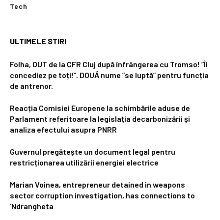
Tech
ULTIMELE STIRI
Folha, OUT de la CFR Cluj după înfrângerea cu Tromso! ”Îi
concediez pe toți!”. DOUĂ nume ”se luptă” pentru funcția
de antrenor.
Reacția Comisiei Europene la schimbările aduse de
Parlament referitoare la legislația decarbonizării și
analiza efectului asupra PNRR
Guvernul pregătește un document legal pentru
restricționarea utilizării energiei electrice
Marian Voinea, entrepreneur detained in weapons
sector corruption investigation, has connections to
‘Ndrangheta