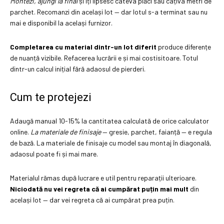
Montezi, ajungi la final
și îți lipsesc câteva plăci sau câțiva metri de
parchet. Recomanzi din același lot — dar lotul s-a terminat sau nu
mai e disponibil la același furnizor.
Completarea cu material dintr-un lot diferit
produce diferențe
de nuanță vizibile. Refacerea lucrării e și mai costisitoare. Totul
dintr-un calcul inițial fără adaosul de pierderi.
Cum te protejezi
Adaugă manual 10-15% la cantitatea calculată de orice calculator
online.
La materiale de finisaje
— gresie, parchet, faianță — e regula
de bază. La materiale de finisaje cu model sau montaj în diagonală,
adaosul poate fi și mai mare.
Materialul rămas după lucrare e util pentru reparații ulterioare.
Niciodată nu vei regreta că ai cumpărat puțin mai mult
din
același lot — dar vei regreta că ai cumpărat prea puțin.