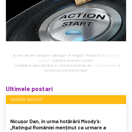
- Ai nevoie de transport aeroport in Anglia? Încearcă
Airport Taxi
London
. Calitate la prețul corect.
- Companie specializata in tranzactionarea de
Criptomonede
si
infrastructura blockchain.
Ultimele postari
DIVERSE NOUTATI
Nicușor Dan, în urma hotărârii Moody’s:
„Ratingul României menținut ca urmare a