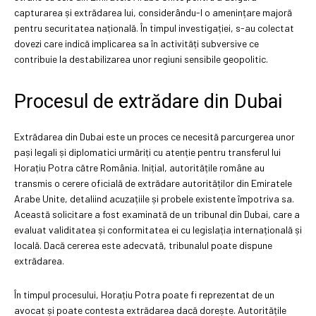
capturarea și extrădarea lui, considerându-l o amenințare majoră
pentru securitatea națională. În timpul investigației, s-au colectat
dovezi care indică implicarea sa în activități subversive ce
contribuie la destabilizarea unor regiuni sensibile geopolitic.
Procesul de extrădare din Dubai
Extrădarea din Dubai este un proces ce necesită parcurgerea unor
pași legali și diplomatici urmăriți cu atenție pentru transferul lui
Horațiu Potra către România. Inițial, autoritățile române au
transmis o cerere oficială de extrădare autorităților din Emiratele
Arabe Unite, detaliind acuzațiile și probele existente împotriva sa.
Această solicitare a fost examinată de un tribunal din Dubai, care a
evaluat validitatea și conformitatea ei cu legislația internațională și
locală. Dacă cererea este adecvată, tribunalul poate dispune
extrădarea.
În timpul procesului, Horațiu Potra poate fi reprezentat de un
avocat și poate contesta extrădarea dacă dorește. Autoritățile