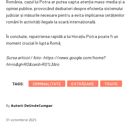
România, cazul lui Potra ar putea capta atenția mass-media și a
opiniei publice, provocând dezbateri despre eficiența sistemului
judiciar și măsurile necesare pentru a evita implicarea cetățenilor
români în activități ilegale la scară internațională.
În concluzie, repatrierea rapidă a lui Horațiu Potra poate fi un
moment crucial în lupta Româ¸
Sursa articol / foto: https://news.google.com/home?
hl=ro&gl=RO&ceid=RO%3Aro
TAGS:
CRIMINALITATE
EXTRĂDARE
TRAFIC
By
Autorii DeUndeCumpar
31 octombrie 2025