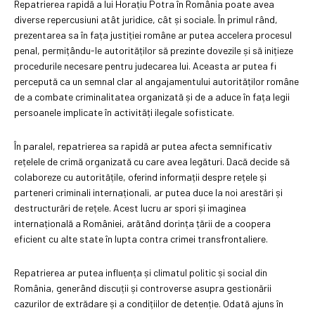
Repatrierea rapidă a lui Horațiu Potra în România poate avea
diverse repercusiuni atât juridice, cât și sociale. În primul rând,
prezentarea sa în fața justiției române ar putea accelera procesul
penal, permițându-le autorităților să prezinte dovezile și să inițieze
procedurile necesare pentru judecarea lui. Aceasta ar putea fi
percepută ca un semnal clar al angajamentului autorităților române
de a combate criminalitatea organizată și de a aduce în fața legii
persoanele implicate în activități ilegale sofisticate.
În paralel, repatrierea sa rapidă ar putea afecta semnificativ
rețelele de crimă organizată cu care avea legături. Dacă decide să
colaboreze cu autoritățile, oferind informații despre rețele și
parteneri criminali internaționali, ar putea duce la noi arestări și
destructurări de rețele. Acest lucru ar spori și imaginea
internațională a României, arătând dorința țării de a coopera
eficient cu alte state în lupta contra crimei transfrontaliere.
Repatrierea ar putea influența și climatul politic și social din
România, generând discuții și controverse asupra gestionării
cazurilor de extrădare și a condițiilor de detenție. Odată ajuns în