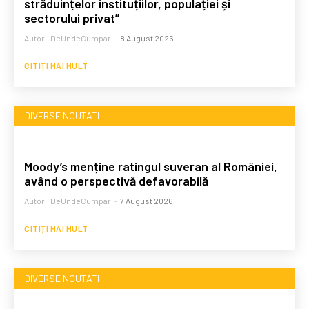
străduințelor instituțiilor, populației și
sectorului privat”
Autorii DeUndeCumpar
-
8 August 2026
CITIȚI MAI MULT
DIVERSE NOUTATI
Moody’s menține ratingul suveran al României,
având o perspectivă defavorabilă
Autorii DeUndeCumpar
-
7 August 2026
CITIȚI MAI MULT
DIVERSE NOUTATI