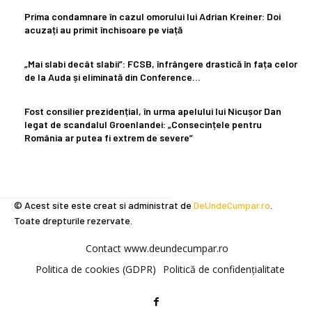
Prima condamnare în cazul omorului lui Adrian Kreiner: Doi
acuzați au primit închisoare pe viață
„Mai slabi decât slabii”: FCSB, înfrângere drastică în fața celor
de la Auda și eliminată din Conference…
Fost consilier prezidențial, în urma apelului lui Nicușor Dan
legat de scandalul Groenlandei: „Consecințele pentru
România ar putea fi extrem de severe”
© Acest site este creat si administrat de
DeUndeCumpar.ro
.
Toate drepturile rezervate.
Contact www.deundecumpar.ro
Politica de cookies (GDPR)
Politică de confidențialitate