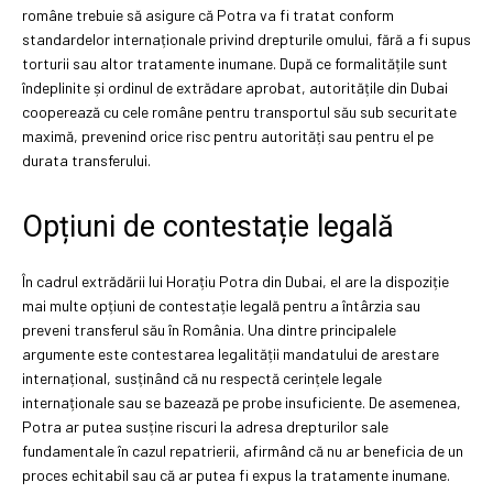
române trebuie să asigure că Potra va fi tratat conform
standardelor internaționale privind drepturile omului, fără a fi supus
torturii sau altor tratamente inumane. După ce formalitățile sunt
îndeplinite și ordinul de extrădare aprobat, autoritățile din Dubai
cooperează cu cele române pentru transportul său sub securitate
maximă, prevenind orice risc pentru autorități sau pentru el pe
durata transferului.
Opțiuni de contestație legală
În cadrul extrădării lui Horațiu Potra din Dubai, el are la dispoziție
mai multe opțiuni de contestație legală pentru a întârzia sau
preveni transferul său în România. Una dintre principalele
argumente este contestarea legalității mandatului de arestare
internațional, susținând că nu respectă cerințele legale
internaționale sau se bazează pe probe insuficiente. De asemenea,
Potra ar putea susține riscuri la adresa drepturilor sale
fundamentale în cazul repatrierii, afirmând că nu ar beneficia de un
proces echitabil sau că ar putea fi expus la tratamente inumane.