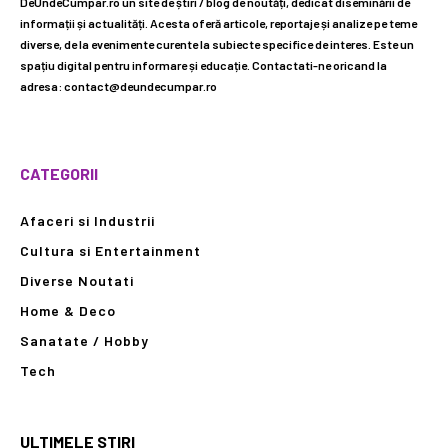
DeUndeCumpar.ro un site de știri / blog de noutăți, dedicat diseminării de
informații și actualități. Acesta oferă articole, reportaje și analize pe teme
diverse, de la evenimente curente la subiecte specifice de interes. Este un
spațiu digital pentru informare și educație. Contactati-ne oricand la
adresa: contact@deundecumpar.ro
CATEGORII
Afaceri si Industrii
Cultura si Entertainment
Diverse Noutati
Home & Deco
Sanatate / Hobby
Tech
ULTIMELE STIRI