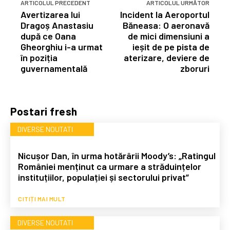
ARTICOLUL PRECEDENT
ARTICOLUL URMĂTOR
Avertizarea lui
Incident la Aeroportul
Dragoș Anastasiu
Băneasa: O aeronavă
după ce Oana
de mici dimensiuni a
Gheorghiu i-a urmat
ieșit de pe pista de
în poziția
aterizare, deviere de
guvernamentală
zboruri
Postari fresh
DIVERSE NOUTATI
Nicușor Dan, în urma hotărârii Moody’s: „Ratingul
României menținut ca urmare a străduințelor
instituțiilor, populației și sectorului privat”
CITIȚI MAI MULT
DIVERSE NOUTATI