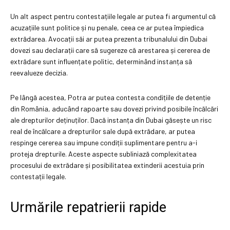
Un alt aspect pentru contestațiile legale ar putea fi argumentul că
acuzațiile sunt politice și nu penale, ceea ce ar putea împiedica
extrădarea. Avocații săi ar putea prezenta tribunalului din Dubai
dovezi sau declarații care să sugereze că arestarea și cererea de
extrădare sunt influențate politic, determinând instanța să
reevalueze decizia.
Pe lângă acestea, Potra ar putea contesta condițiile de detenție
din România, aducând rapoarte sau dovezi privind posibile încălcări
ale drepturilor deținuților. Dacă instanța din Dubai găsește un risc
real de încălcare a drepturilor sale după extrădare, ar putea
respinge cererea sau impune condiții suplimentare pentru a-i
proteja drepturile. Aceste aspecte subliniază complexitatea
procesului de extrădare și posibilitatea extinderii acestuia prin
contestații legale.
Urmările repatrierii rapide