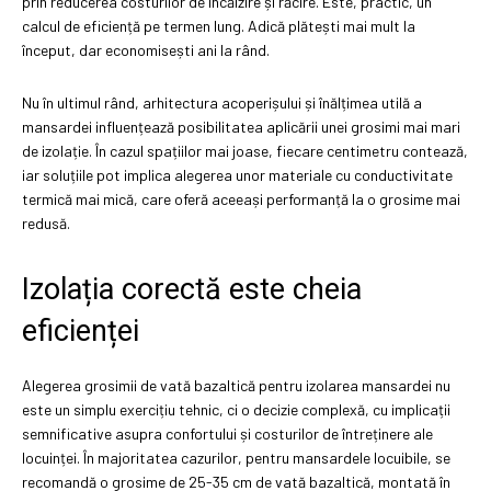
prin reducerea costurilor de încălzire și răcire. Este, practic, un
calcul de eficiență pe termen lung. Adică plătești mai mult la
început, dar economisești ani la rând.
Nu în ultimul rând, arhitectura acoperișului și înălțimea utilă a
mansardei influențează posibilitatea aplicării unei grosimi mai mari
de izolație. În cazul spațiilor mai joase, fiecare centimetru contează,
iar soluțiile pot implica alegerea unor materiale cu conductivitate
termică mai mică, care oferă aceeași performanță la o grosime mai
redusă.
Izolația corectă este cheia
eficienței
Alegerea grosimii de vată bazaltică pentru izolarea mansardei nu
este un simplu exercițiu tehnic, ci o decizie complexă, cu implicații
semnificative asupra confortului și costurilor de întreținere ale
locuinței. În majoritatea cazurilor, pentru mansardele locuibile, se
recomandă o grosime de 25-35 cm de vată bazaltică, montată în