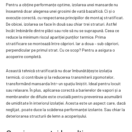
Pentru a obține performanțe optime, izolarea unei mansarde nu
înseamnă doar alegerea unei grosimi de vată bazaltică. Ci și o
execuție corectă, cu respectarea principiilor de montaj stratificat.
De obicei, izolarea se face în două sau chiar trei straturi. Astfel
încât îmbinările dintre plăci sau role să nu se suprapună. Ceea ce
reduce la minimum riscul apariției punților termice. Prima
stratificare se montează între căpriori. Iar a doua – sub căpriori,
perpendicular pe primul strat. Cu ce scop? Pentru a asigura o
acoperire completă.
Această tehnică stratificată nu doar îmbunătățește izolația
termică, ci contribuie și la reducerea transmiterii zgomotelor,
transformând mansarda într-un spațiu liniștit. Ideal pentru locuit
sau relaxare. În plus, aplicarea corectă a barierelor de vapori și a
membranelor de difuzie este crucială pentru prevenirea acumulării
de umiditate în interiorul izolației. Acesta este un aspect care, dacă
neglijat, poate duce la scăderea performanței izolante. Sau chiar la
deteriorarea structurii de lemn a acoperișului.