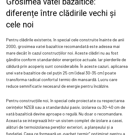
Grosimea vatei bazaltice:
diferențe între clădirile vechi și
cele noi
Pentru clădirile existente, în special cele construite înainte de anii
2000, grosimea vatei bazaltice recomandată este adesea mai
mare decât în cazul construcțiilor noi. Aceste clădiri nu au fost
gândite conform standardelor energetice actuale. Iar pierderile de
căldură prin acoperiș sunt considerabile. În aceste cazuri, aplicarea
unei vate bazaltice de cel puțin 25 cm (ideal 30-35 cm) poate
transforma radical confortul termic din mansardă. Lucru care
reduce semnificativ necesarul de energie pentru încălzire.
Pentru construcțiile noi, în special cele proiectate cu respectarea
cerințelor NZEB sau a standardului pasiv, izolarea cu 30-40 cm de
vată bazaltică devine aproape o regulă. Nu doar o recomandare.
Aceasta se integrează într-un sistem complet de izolare a casei,
alături de termoizolarea pereților exteriori, a planșeului și a
fundației. Ceea ce formează un „pachet termic” optimizat pentru a