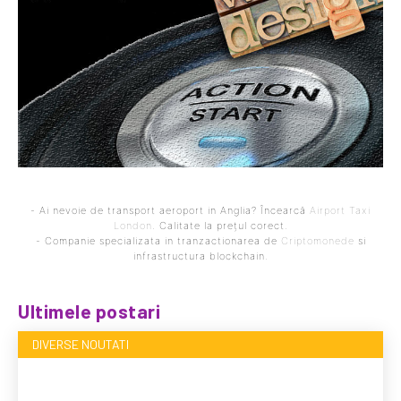
- Ai nevoie de transport aeroport in Anglia? Încearcă
Airport Taxi
London
. Calitate la prețul corect.
- Companie specializata in tranzactionarea de
Criptomonede
si
infrastructura blockchain.
Ultimele postari
DIVERSE NOUTATI