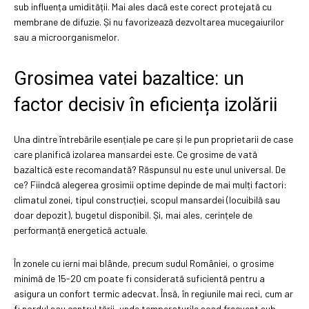
sub influența umidității. Mai ales dacă este corect protejată cu
membrane de difuzie. Și nu favorizează dezvoltarea mucegaiurilor
sau a microorganismelor.
Grosimea vatei bazaltice: un
factor decisiv în eficiența izolării
Una dintre întrebările esențiale pe care și le pun proprietarii de case
care planifică izolarea mansardei este. Ce grosime de vată
bazaltică este recomandată? Răspunsul nu este unul universal. De
ce? Fiindcă alegerea grosimii optime depinde de mai mulți factori:
climatul zonei, tipul construcției, scopul mansardei (locuibilă sau
doar depozit), bugetul disponibil. Și, mai ales, cerințele de
performanță energetică actuale.
În zonele cu ierni mai blânde, precum sudul României, o grosime
minimă de 15-20 cm poate fi considerată suficientă pentru a
asigura un confort termic adecvat. Însă, în regiunile mai reci, cum ar
fi nordul sau centrul țării, unde temperaturile scad frecvent sub