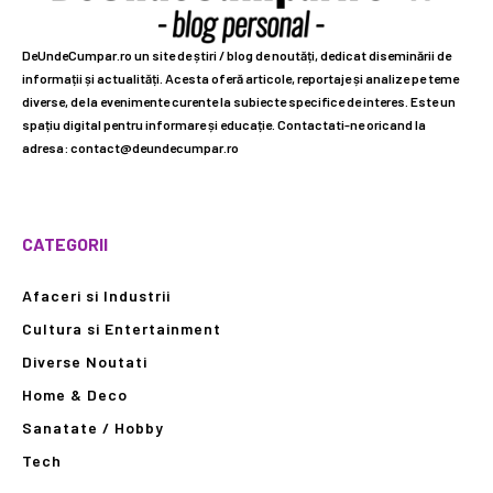
DeUndeCumpar.ro un site de știri / blog de noutăți, dedicat diseminării de
informații și actualități. Acesta oferă articole, reportaje și analize pe teme
diverse, de la evenimente curente la subiecte specifice de interes. Este un
spațiu digital pentru informare și educație. Contactati-ne oricand la
adresa: contact@deundecumpar.ro
CATEGORII
Afaceri si Industrii
Cultura si Entertainment
Diverse Noutati
Home & Deco
Sanatate / Hobby
Tech