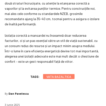
două straturi încrucișate, cu atenție la etanșarea corectă a
vaporilor și la evitarea punților termice. Pentru construcțiile noi,
mai ales cele conforme cu standardele NZEB, grosimile
recomandate ajung la 35-40 cm, tocmai pentru a asigura o izolare
de înaltă performanță.
Izolația corectă a mansardei nu înseamnă doar reducerea
facturilor, ci și un pas esențial către un stil de viață sustenabil, cu
un consum redus de resurse și un impact minim asupra mediului.
Într-o lume în care eficiența energetică devine tot mai importantă,
alegerea unei izolații adecvate este mai mult decât o chestiune de
confort – este un gest responsabil față de viitor.
TAGS:
VATA BAZALTICA
By
Dan Pavelescu
3 iunie 2025