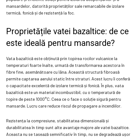
mansardelor, datorită proprietăților sale remarcabile de izolare
termică, fonică și de rezistență la foc.
Proprietățile vatei bazaltice: de ce
este ideală pentru mansarde?
Vata bazaltică este obținută prin topirea rocilor vulcanice la
temperaturi foarte înalte, urmată de transformarea acestora în
fibre fine, asemănătoare cu lâna. Această structură fibroasă
permite captarea aerului static între straturi. Acest lucru îi conferă
o capacitate excelentă de izolare termică și fonică. În plus, vata
bazaltică este un material incombustibil, cu o temperatură de
topire de peste 1000°C. Ceea ce o face o soluție sigură pentru
mansarde. Lucru care reduce riscul de propagare a incendiilor.
Rezistența la compresiune, stabilitatea dimensională și
durabilitatea în timp sunt alte avantaje majore ale vatei bazaltice.
Aceasta nu se tasează semnificativ în timp, nu se degradează ușor