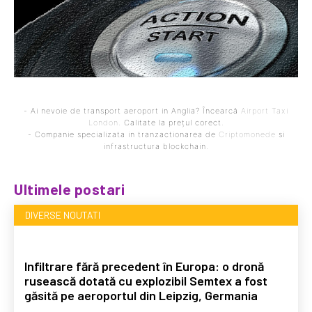
- Ai nevoie de transport aeroport in Anglia? Încearcă
Airport Taxi
London
. Calitate la prețul corect.
- Companie specializata in tranzactionarea de
Criptomonede
si
infrastructura blockchain.
Ultimele postari
DIVERSE NOUTATI
Infiltrare fără precedent în Europa: o dronă
rusească dotată cu explozibil Semtex a fost
găsită pe aeroportul din Leipzig, Germania