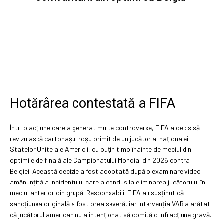
Hotărârea contestată a FIFA
Într-o acțiune care a generat multe controverse, FIFA a decis să
revizuiască cartonașul roșu primit de un jucător al naționalei
Statelor Unite ale Americii, cu puțin timp înainte de meciul din
optimile de finală ale Campionatului Mondial din 2026 contra
Belgiei. Această decizie a fost adoptată după o examinare video
amănunțită a incidentului care a condus la eliminarea jucătorului în
meciul anterior din grupă. Responsabilii FIFA au susținut că
sancțiunea originală a fost prea severă, iar intervenția VAR a arătat
că jucătorul american nu a intenționat să comită o infracțiune gravă.