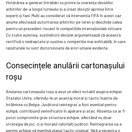
Hotărârea a generat întrebări cu privire la coerența deciziilor
arbitrilor de-a lungul turneului și a creat discuții aprinse între
experți și fani. Mulți au considerat că intervenția FIFA în acest caz
anume afectează autoritatea arbitrilor pe teren și deschide calea
pentru un precedent riscant în competițiile internaționale viitoare.
Cu toate acestea, susținătorii deciziei argumentează că aceasta
rectifică o nedreptate și susține o competiție mai echitabilă, în care
rezultatele nu sunt distorsionate de erori umane evidente.
Consecințele anulării cartonașului
roșu
Anularea cartonașului roșu a avut un efect notabil asupra echipei
Statelor Unite, oferindu-le un avantaj moral și tactic înainte de
întâlnirea cu Belgia. Jucătorul reintegrat a fost esențial pentru
echipă, contribuind semnificativ în apărare și atac. Absența sa ar fi
putut compromite grav structura echipei, afectând nu doar
strategia de joc, ci și moralul celorlalți jucători. Reintegrarea sa a
permis echipei să mențină planul tactic original, fără a necesita o