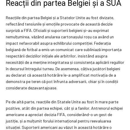
Reacții din partea Belgiei și a SUA
Reacțiile din partea Belgiei și a Statelor Unite au fost divizate,
reflectând tensiunile și emoțiile provocate de această decizie
surpriză a FIFA. Oficialii și suporterii belgieni și-au exprimat
nemulțumirea, văzând anularea cartonașului roșu ca având un
impact nefavorabil asupra echilibrului competiției. Federația
belgiană de fotbal a emis un comunicat care subliniază importanța
respectării deciziilor inițiale ale arbitrilor, insistând asupra
necesității de a menține integritatea și consistența aplicării regulilor
în decursul întregului turneu. De asemenea, câțiva jucători belgieni
au declarat că această hotărâre le-a amplificat motivația de a
demonstra pe teren că pot înfrunta adversarii, chiar și în condiții
considerate dezavantajoase.
Pe de altă parte, reacțiile din Statele Unite au fost în mare parte
pozitive, atât din partea echipei, cât și a fanilor. Antrenorul echipei
americane a apreciat decizia FIFA, considerând-o un gest de
justiție, și a mulțumit forului internațional pentru reevaluarea
situației. Suporterii americani au văzut în această hotărâre o