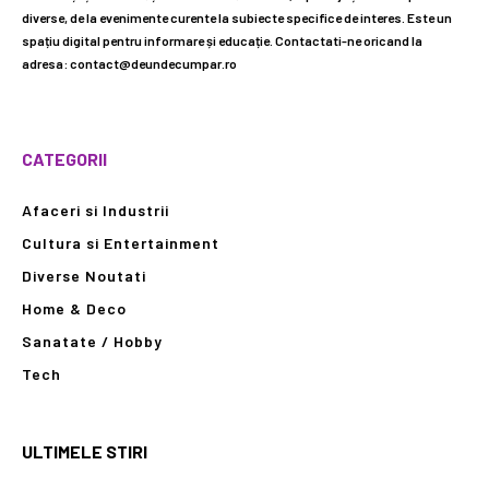
diverse, de la evenimente curente la subiecte specifice de interes. Este un
spațiu digital pentru informare și educație. Contactati-ne oricand la
adresa: contact@deundecumpar.ro
CATEGORII
Afaceri si Industrii
Cultura si Entertainment
Diverse Noutati
Home & Deco
Sanatate / Hobby
Tech
ULTIMELE STIRI