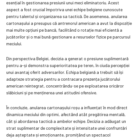
esențial în gestionarea presiunii unui meci eliminatoriu. Acest
aspect a fost crucial împotriva unei echipe belgiene cunoscute
pentru talentul și organizarea sa tactică. De asemenea, anularea
cartonașului a presupus că antrenorul american a avut la dispoziție
mai multe opțiuni pe bancă, facilitând o rotație mai eficientă a
jucătorilor și o mai bună gestionare a resurselor fizice pe parcursul
meciului.
Din perspectiva Belgiei, decizia a generat o presiune suplimentară
pentru a-și demonstra superioritatea pe teren, în ciuda percepției
unui avantaj oferit adversarilor. Echipa belgiană a trebuit să își
adapteze strategia pentru a contracara prezența jucătorului
american reintegrat, concentrându-se pe exploatarea oricăror
slăbiciuni și pe menținerea unei atitudini ofensive.
În concluzie, anularea cartonașului roșu a influențat în mod direct
dinamica meciului din optimi, afectând atât pregătirea mentală,
cât și abordarea tactică a ambelor echipe. Decizia a adăugat un
strat suplimentar de complexitate și intensitate unei confruntări
deja așteptate și emoționante, promițând un spectacol