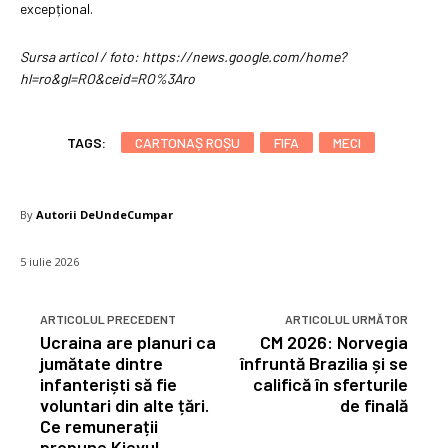
excepțional.
Sursa articol / foto: https://news.google.com/home?
hl=ro&gl=RO&ceid=RO%3Aro
TAGS:
CARTONAȘ ROȘU
FIFA
MECI
By
Autorii DeUndeCumpar
5 iulie 2026
ARTICOLUL PRECEDENT
ARTICOLUL URMĂTOR
Ucraina are planuri ca
CM 2026: Norvegia
jumătate dintre
înfruntă Brazilia și se
infanteriști să fie
califică în sferturile
voluntari din alte țări.
de finală
Ce remunerații
propune Kievul