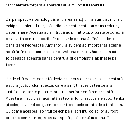
reorganizare forțată a apărării sau a mijlocului terenului.
Din perspectiva psihologică, anularea sancțiunii a stimulat moralul
echipei, conferindu-le jucătorilor un sentiment nou de încredere și
determinare. Aceștia au simțit că au primit o oportunitate corectă
de a lupta pentru o poziție în sferturile de finală, fără a suferi o
penalizare nedreaptă. Antrenorul a evidențiat importanța acestei
hotărâri în discursurile sale motivaționale, motivând echipa să
folosească această șansă pentru a-și demonstra abilitățile pe
teren.
Pe de altă parte, această decizie a impus o presiune suplimentară
asupra jucătorului în cauză, care a simțit necesitatea de a-și
justifica prezența pe teren printr-o performanță remarcabilă.
Acesta a trebuit să facă față așteptărilor crescute ale suporterilor
și colegilor, fiind conștient de controversele create de situația sa.
Cu toate acestea, spiritul de echipă și sprijinul colegilor au fost
cruciale pentru integrarea sa rapidă și eficientă în primul 11.