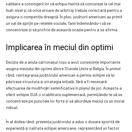
validare a convingerii lor că echipa merită să concureze la cel mai
înalt nivel și că orice eroare de arbitraj trebuie corectată pentru a
asigura o competiție dreaptă. În plus, jucătorii americani au primit
un val de sprijin pe rețelele sociale, fanii îndemnându-i să se
concentreze și să profite de această ocazie pentru a se afirma.
Implicarea în meciul din optimi
Decizia de a anula cartonașul roșu a avut consecințe importante
asupra meciului din optimi dintre Statele Unite și Belgia. În primul
rând, reintegrarea jucătorului american a permis echipei să își
păstreze structura și strategia inițială, fără a fi necesară
efectuarea de modificări semnificative în planul de joc. Aceasta a
oferit echipei SUA o stabilitate suplimentară, permițându-le să se
concentreze pe punctele lor forte și să abordeze meciul cu un moral
ridicat.
În al doilea rând, prezența jucătorului a adus o dozare sporită de
experiență și calitate echipei americane, reprezentând un factor