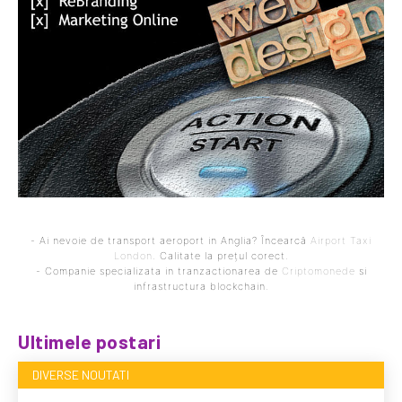
- Ai nevoie de transport aeroport in Anglia? Încearcă
Airport Taxi
London
. Calitate la prețul corect.
- Companie specializata in tranzactionarea de
Criptomonede
si
infrastructura blockchain.
Ultimele postari
DIVERSE NOUTATI