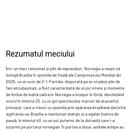
Rezumatul meciului
Într-un meci tensionat și plin de neprevăzut, Norvegia a reușit să
învingă Brazilia în optimile de finală ale Campionatului Mondial din
2026, cu un scor de 2-1. Partida, disputată pe un stadion plin de
fani entuziasmați, a fost caracterizată de un joc intens și momente
de fotbal de înaltă calitate. Norvegia a început în forță, deschizând
scorul în minutul 23, cu un gol spectaculos marcat de atacantul
principal, care a trecut cu ușurință prin apărarea braziliană datorită
agilitatea sa. Brazilia a reacționat energic și a egalat înainte de
pauză, în minutul 40, cu un șut puternic de la distanță care l-a
surprins pe portarul norvegian. În partea a doua, ambele echipe au