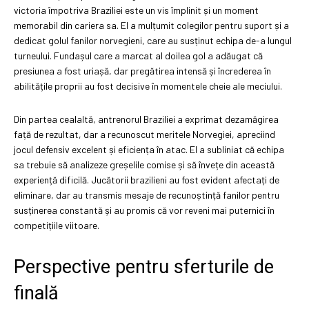
victoria împotriva Braziliei este un vis împlinit și un moment
memorabil din cariera sa. El a mulțumit colegilor pentru suport și a
dedicat golul fanilor norvegieni, care au susținut echipa de-a lungul
turneului. Fundașul care a marcat al doilea gol a adăugat că
presiunea a fost uriașă, dar pregătirea intensă și încrederea în
abilitățile proprii au fost decisive în momentele cheie ale meciului.
Din partea cealaltă, antrenorul Braziliei a exprimat dezamăgirea
față de rezultat, dar a recunoscut meritele Norvegiei, apreciind
jocul defensiv excelent și eficiența în atac. El a subliniat că echipa
sa trebuie să analizeze greșelile comise și să învețe din această
experiență dificilă. Jucătorii brazilieni au fost evident afectați de
eliminare, dar au transmis mesaje de recunoștință fanilor pentru
susținerea constantă și au promis că vor reveni mai puternici în
competițiile viitoare.
Perspective pentru sferturile de
finală