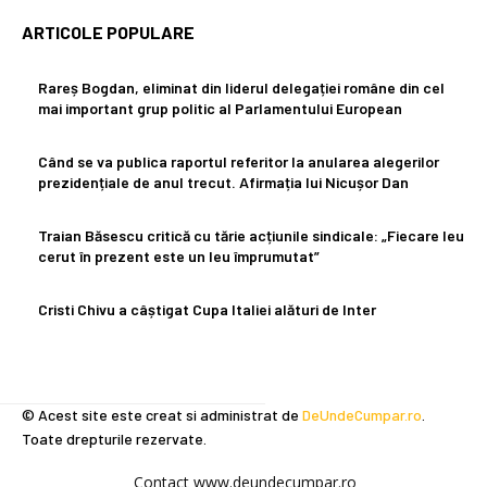
ARTICOLE POPULARE
Rareș Bogdan, eliminat din liderul delegației române din cel
mai important grup politic al Parlamentului European
Când se va publica raportul referitor la anularea alegerilor
prezidențiale de anul trecut. Afirmația lui Nicușor Dan
Traian Băsescu critică cu tărie acțiunile sindicale: „Fiecare leu
cerut în prezent este un leu împrumutat”
Cristi Chivu a câștigat Cupa Italiei alături de Inter
© Acest site este creat si administrat de
DeUndeCumpar.ro
.
Toate drepturile rezervate.
Contact www.deundecumpar.ro