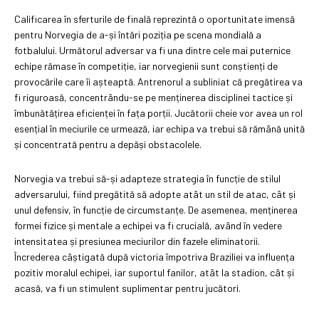
Calificarea în sferturile de finală reprezintă o oportunitate imensă
pentru Norvegia de a-și întări poziția pe scena mondială a
fotbalului. Următorul adversar va fi una dintre cele mai puternice
echipe rămase în competiție, iar norvegienii sunt conștienți de
provocările care îi așteaptă. Antrenorul a subliniat că pregătirea va
fi riguroasă, concentrându-se pe menținerea disciplinei tactice și
îmbunătățirea eficienței în fața porții. Jucătorii cheie vor avea un rol
esențial în meciurile ce urmează, iar echipa va trebui să rămână unită
și concentrată pentru a depăși obstacolele.
Norvegia va trebui să-și adapteze strategia în funcție de stilul
adversarului, fiind pregătită să adopte atât un stil de atac, cât și
unul defensiv, în funcție de circumstanțe. De asemenea, menținerea
formei fizice și mentale a echipei va fi crucială, având în vedere
intensitatea și presiunea meciurilor din fazele eliminatorii.
Încrederea câștigată după victoria împotriva Braziliei va influența
pozitiv moralul echipei, iar suportul fanilor, atât la stadion, cât și
acasă, va fi un stimulent suplimentar pentru jucători.