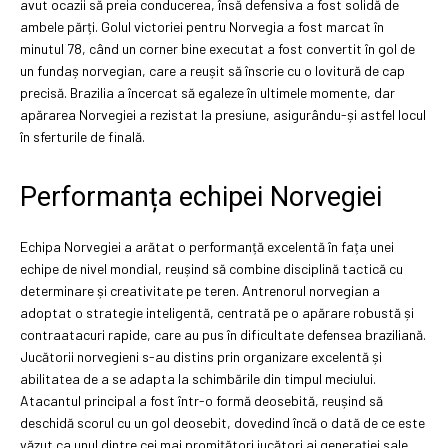
avut ocazii să preia conducerea, însă defensiva a fost solidă de
ambele părți. Golul victoriei pentru Norvegia a fost marcat în
minutul 78, când un corner bine executat a fost convertit în gol de
un fundaș norvegian, care a reușit să înscrie cu o lovitură de cap
precisă. Brazilia a încercat să egaleze în ultimele momente, dar
apărarea Norvegiei a rezistat la presiune, asigurându-și astfel locul
în sferturile de finală.
Performanța echipei Norvegiei
Echipa Norvegiei a arătat o performanță excelentă în fața unei
echipe de nivel mondial, reușind să combine disciplină tactică cu
determinare și creativitate pe teren. Antrenorul norvegian a
adoptat o strategie inteligentă, centrată pe o apărare robustă și
contraatacuri rapide, care au pus în dificultate defensea braziliană.
Jucătorii norvegieni s-au distins prin organizare excelentă și
abilitatea de a se adapta la schimbările din timpul meciului.
Atacantul principal a fost într-o formă deosebită, reușind să
deschidă scorul cu un gol deosebit, dovedind încă o dată de ce este
văzut ca unul dintre cei mai promițători jucători ai generației sale.