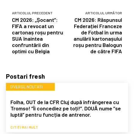
ARTICOLUL PRECEDENT
ARTICOLUL URMĂTOR
CM 2026: „Șocant”:
CM 2026: Răspunsul
FIFA a revocat un
Federației Franceze
cartonaș roșu pentru
de Fotbal în urma
SUA înaintea
anulării kartonașului
confruntării din
roșu pentru Balogun
optimi cu Belgia
de către FIFA
Postari fresh
DIVERSE NOUTATI
Folha, OUT de la CFR Cluj după înfrângerea cu
Tromso! ”Îi concediez pe toți!”. DOUĂ nume ”se
luptă” pentru funcția de antrenor.
CITIȚI MAI MULT