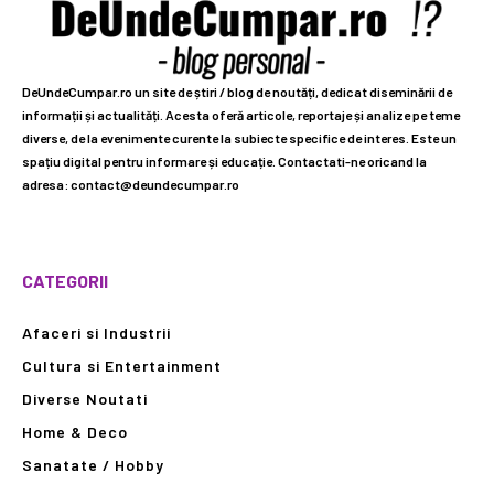
DeUndeCumpar.ro un site de știri / blog de noutăți, dedicat diseminării de
informații și actualități. Acesta oferă articole, reportaje și analize pe teme
diverse, de la evenimente curente la subiecte specifice de interes. Este un
spațiu digital pentru informare și educație. Contactati-ne oricand la
adresa: contact@deundecumpar.ro
CATEGORII
Afaceri si Industrii
Cultura si Entertainment
Diverse Noutati
Home & Deco
Sanatate / Hobby