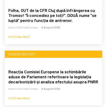
Folha, OUT de la CFR Cluj după înfrângerea cu
Tromso! ”Îi concediez pe toți!”. DOUĂ nume ”se
luptă” pentru funcția de antrenor.
Autorii DeUndeCumpar
-
6 August 2026
CITIȚI MAI MULT
DIVERSE NOUTATI
Reacția Comisiei Europene la schimbările
aduse de Parlament referitoare la legislația
decarbonizării și analiza efectului asupra PNRR
Autorii DeUndeCumpar
-
6 August 2026
CITIȚI MAI MULT