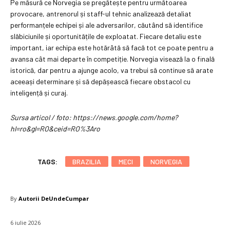
Pe măsură ce Norvegia se pregătește pentru următoarea
provocare, antrenorul și staff-ul tehnic analizează detaliat
performanțele echipei și ale adversarilor, căutând să identifice
slăbiciunile și oportunitățile de exploatat. Fiecare detaliu este
important, iar echipa este hotărâtă să facă tot ce poate pentru a
avansa cât mai departe în competiție. Norvegia visează la o finală
istorică, dar pentru a ajunge acolo, va trebui să continue să arate
aceeași determinare și să depășească fiecare obstacol cu
inteligență și curaj.
Sursa articol / foto: https://news.google.com/home?
hl=ro&gl=RO&ceid=RO%3Aro
TAGS:
BRAZILIA
MECI
NORVEGIA
By
Autorii DeUndeCumpar
6 iulie 2026