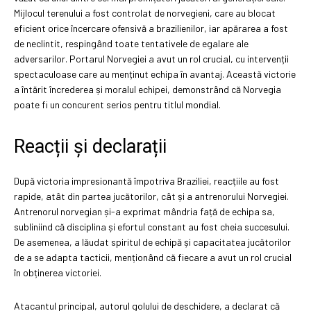
Mijlocul terenului a fost controlat de norvegieni, care au blocat
eficient orice încercare ofensivă a brazilienilor, iar apărarea a fost
de neclintit, respingând toate tentativele de egalare ale
adversarilor. Portarul Norvegiei a avut un rol crucial, cu intervenții
spectaculoase care au menținut echipa în avantaj. Această victorie
a întărit încrederea și moralul echipei, demonstrând că Norvegia
poate fi un concurent serios pentru titlul mondial.
Reacții și declarații
După victoria impresionantă împotriva Braziliei, reacțiile au fost
rapide, atât din partea jucătorilor, cât și a antrenorului Norvegiei.
Antrenorul norvegian și-a exprimat mândria față de echipa sa,
subliniind că disciplina și efortul constant au fost cheia succesului.
De asemenea, a lăudat spiritul de echipă și capacitatea jucătorilor
de a se adapta tacticii, menționând că fiecare a avut un rol crucial
în obținerea victoriei.
Atacantul principal, autorul golului de deschidere, a declarat că