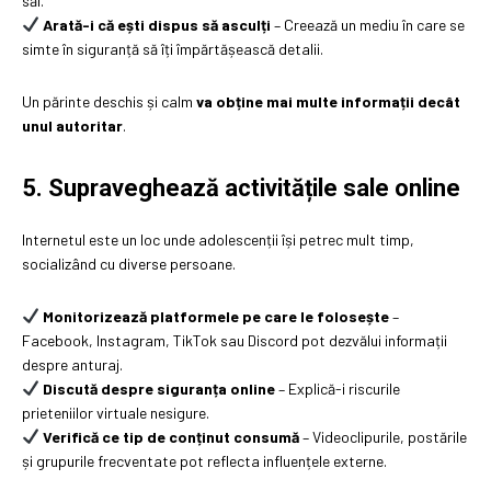
săi.
Arată-i că ești dispus să asculți
– Creează un mediu în care se
simte în siguranță să îți împărtășească detalii.
Un părinte deschis și calm
va obține mai multe informații decât
unul autoritar
.
5. Supraveghează activitățile sale online
Internetul este un loc unde adolescenții își petrec mult timp,
socializând cu diverse persoane.
Monitorizează platformele pe care le folosește
–
Facebook, Instagram, TikTok sau Discord pot dezvălui informații
despre anturaj.
Discută despre siguranța online
– Explică-i riscurile
prieteniilor virtuale nesigure.
Verifică ce tip de conținut consumă
– Videoclipurile, postările
și grupurile frecventate pot reflecta influențele externe.