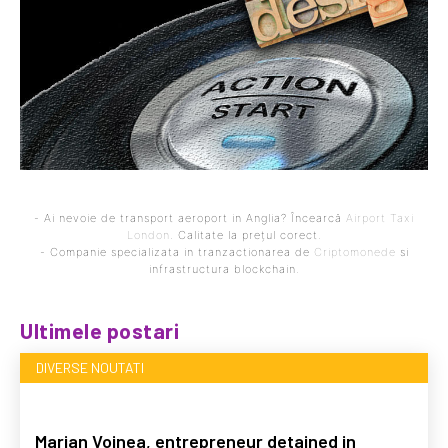
- Ai nevoie de transport aeroport in Anglia? Încearcă
Airport Taxi
London
. Calitate la prețul corect.
- Companie specializata in tranzactionarea de
Criptomonede
si
infrastructura blockchain.
Ultimele postari
DIVERSE NOUTATI
Marian Voinea, entrepreneur detained in