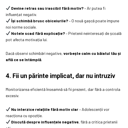
Devine retras sau irascibil fără motiv?
– Ar putea fi
influențat negativ.
Își schimbă brusc obiceiurile?
– O nouă gașcă poate impune
noi norme sociale.
Notele scad fără explicație?
– Prietenii neinteresați de școală
pot afecta motivația lui.
Dacă observi schimbări negative,
vorbește calm cu băiatul tău și
află ce se întâmplă
.
4. Fii un părinte implicat, dar nu intruziv
Monitorizarea eficientă înseamnă să fii prezent, dar fără a controla
excesiv.
Nu interzice relațiile fără motiv clar
– Adolescenții vor
reacționa cu opoziție.
Discută despre influențele negative
, fără a critica prietenii