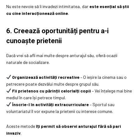
Nu este nevoie să îi invadezi intimitatea, dar
este esențial să știi
cu cine interacționează online
.
6. Creează oportunități pentru a-i
cunoaște prietenii
Dacă vrei să afli mai multe despre anturajul său, oferă ocazii
naturale de socializare.
Organizează activități recreative
– O ieșire la cinema sau o
petrecere poate dezvălui multe despre grupul său.
Fii prietenos cu părinții celorlalți copii
– Vei înțelege mai bine
mediul în care își petrece timpul.
Înscrie-l în activități extracurriculare
– Sportul sau
voluntariatul îl vor expune la prietenii cu interese comune.
Aceste metode
îți permit să observi anturajul fără să pari
invaziv
.