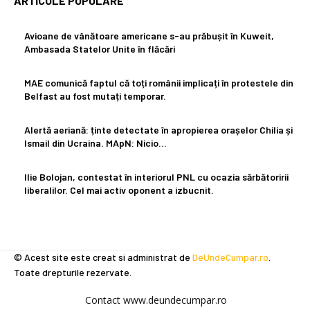
ARTICOLE POPULARE
Avioane de vânătoare americane s-au prăbușit în Kuweit,
Ambasada Statelor Unite în flăcări
MAE comunică faptul că toți românii implicați în protestele din
Belfast au fost mutați temporar.
Alertă aeriană: ținte detectate în apropierea orașelor Chilia și
Ismail din Ucraina. MApN: Nicio…
Ilie Bolojan, contestat în interiorul PNL cu ocazia sărbătoririi
liberalilor. Cel mai activ oponent a izbucnit.
© Acest site este creat si administrat de
DeUndeCumpar.ro
.
Toate drepturile rezervate.
Contact www.deundecumpar.ro