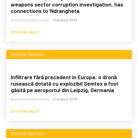
weapons sector corruption investigation, has
connections to ‘Ndrangheta
Autorii DeUndeCumpar
-
6 August 2026
CITIȚI MAI MULT
DIVERSE NOUTATI
Infiltrare fără precedent în Europa: o dronă
rusească dotată cu explozibil Semtex a fost
găsită pe aeroportul din Leipzig, Germania
Autorii DeUndeCumpar
-
5 August 2026
CITIȚI MAI MULT
DIVERSE NOUTATI