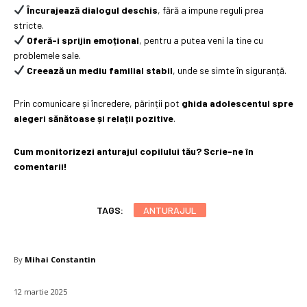
Încurajează dialogul deschis
, fără a impune reguli prea
stricte.
Oferă-i sprijin emoțional
, pentru a putea veni la tine cu
problemele sale.
Creează un mediu familial stabil
, unde se simte în siguranță.
Prin comunicare și încredere, părinții pot
ghida adolescentul spre
alegeri sănătoase și relații pozitive
.
Cum monitorizezi anturajul copilului tău? Scrie-ne în
comentarii!
TAGS:
ANTURAJUL
By
Mihai Constantin
12 martie 2025