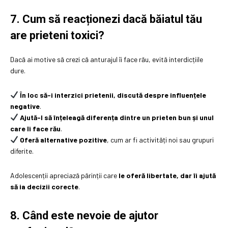
7. Cum să reacționezi dacă băiatul tău
are prieteni toxici?
Dacă ai motive să crezi că anturajul îi face rău, evită interdicțiile
dure.
În loc să-i interzici prietenii, discută despre influențele
negative
.
Ajută-l să înțeleagă diferența dintre un prieten bun și unul
care îi face rău
.
Oferă alternative pozitive
, cum ar fi activități noi sau grupuri
diferite.
Adolescenții apreciază părinții care
le oferă libertate, dar îi ajută
să ia decizii corecte
.
8. Când este nevoie de ajutor