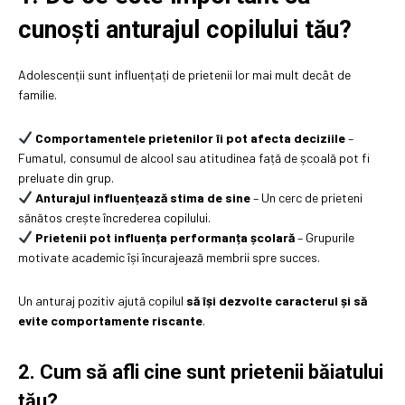
cunoști anturajul copilului tău?
Adolescenții sunt influențați de prietenii lor mai mult decât de
familie.
Comportamentele prietenilor îi pot afecta deciziile
–
Fumatul, consumul de alcool sau atitudinea față de școală pot fi
preluate din grup.
Anturajul influențează stima de sine
– Un cerc de prieteni
sănătos crește încrederea copilului.
Prietenii pot influența performanța școlară
– Grupurile
motivate academic își încurajează membrii spre succes.
Un anturaj pozitiv ajută copilul
să își dezvolte caracterul și să
evite comportamente riscante
.
2. Cum să afli cine sunt prietenii băiatului
tău?