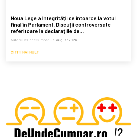
Noua Lege a Integrității se întoarce la votul
final în Parlament. Discuții controversate
referitoare la declarațiile de…
Autorii DeUndeCumpar
-
5 August 2026
CITIȚI MAI MULT