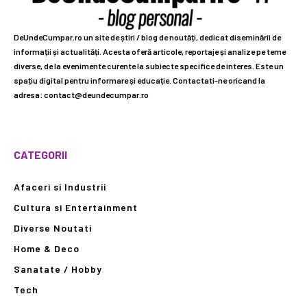
DeUndeCumpar.ro un site de știri / blog de noutăți, dedicat diseminării de
informații și actualități. Acesta oferă articole, reportaje și analize pe teme
diverse, de la evenimente curente la subiecte specifice de interes. Este un
spațiu digital pentru informare și educație. Contactati-ne oricand la
adresa: contact@deundecumpar.ro
CATEGORII
Afaceri si Industrii
Cultura si Entertainment
Diverse Noutati
Home & Deco
Sanatate / Hobby
Tech