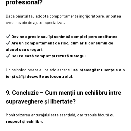
profesional?
Dacă băiatul tău adoptă comportamente îngrijorătoare, ar putea
avea nevoie de ajutor specializat.
Devine agresiv sau își schimbă complet personalitatea
.
Are un comportament de risc, cum ar fi consumul de
alcool sau droguri
.
Se izolează complet și refuză dialogul
.
Un psiholog poate ajuta adolescentul
să înțeleagă influențele din
jur și să își dezvolte autocontrolul
.
9. Concluzie – Cum menții un echilibru între
supraveghere și libertate?
Monitorizarea anturajului este esențială, dar trebuie făcută
cu
respect și echilibru
.