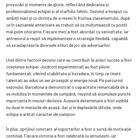
provocări și momente de glorie, reflectând dedicarea și
profesionalismul echipei și al staffului tehnic. Sezonul a început cu
ambiții mari și cu dorința de a reveni în fruntea clasamentului, după
ce în sezoanele anterioare au trebuit să se mulțumească cu poziții
mai puțin onorante. Fiecare meci a fost abordat cu seriozitate, iar
antrenorul a reușit să implementeze o strategie flexibilă, capabilă
să se adapteze la diversele stiluri de joc ale adversarilor.
Unul dintre factorii decisivi care au contribuit la acest succes a fost
coeziunea echipei. Jucătorii experimentați au fost pilonii
fundamentali, oferind stabilitate și încredere, în timp ce tinerii
talentați au adus un aer proaspăt și energie nouă. Pe parcursul
sezonului, Barcelona a demonstrat o capacitate remarcabilă de a
se mobiliza în momentele de cumpănă, reușind să acumuleze puncte
importante în meciuri decisive. Această determinare a fost vizibilă
nu doar în meciurile de acasă, dar și în deplasările dificile, unde
echipa a arătat caracter de campion.
În plus, sprijinul constant al suporterilor a fost o sursă de motivație
continuă. Fiecare victorie a fost celebrată cu entuziasm, iar