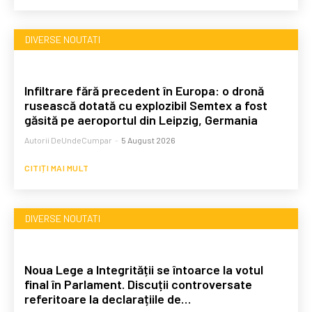
DIVERSE NOUTATI
Infiltrare fără precedent în Europa: o dronă
rusească dotată cu explozibil Semtex a fost
găsită pe aeroportul din Leipzig, Germania
Autorii DeUndeCumpar
-
5 August 2026
CITIȚI MAI MULT
DIVERSE NOUTATI
Noua Lege a Integrității se întoarce la votul
final în Parlament. Discuții controversate
referitoare la declarațiile de…