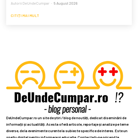
Autorii DeUndeCumpar
-
5 August 2026
CITIȚI MAI MULT
DeUndeCumpar.ro un site de știri / blog de noutăți, dedicat diseminării de
informații și actualități. Acesta oferă articole, reportaje și analize pe teme
diverse, de la evenimente curente la subiecte specifice de interes. Este un
spațiu digital pentru informare și educație. Contactati-ne oricand la