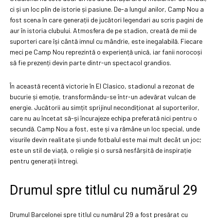
ci și un loc plin de istorie și pasiune. De-a lungul anilor, Camp Nou a
fost scena în care generații de jucători legendari au scris pagini de
aur în istoria clubului. Atmosfera de pe stadion, creată de mii de
suporteri care își cântă imnul cu mândrie, este inegalabilă. Fiecare
meci pe Camp Nou reprezintă o experiență unică, iar fanii norocoși
să fie prezenți devin parte dintr-un spectacol grandios.
În această recentă victorie în El Clasico, stadionul a rezonat de
bucurie și emoție, transformându-se într-un adevărat vulcan de
energie. Jucătorii au simțit sprijinul necondiționat al suporterilor,
care nu au încetat să-și încurajeze echipa preferată nici pentru o
secundă. Camp Nou a fost, este și va rămâne un loc special, unde
visurile devin realitate și unde fotbalul este mai mult decât un joc;
este un stil de viață, o religie și o sursă nesfârșită de inspirație
pentru generații întregi.
Drumul spre titlul cu numărul 29
Drumul Barcelonei spre titlul cu numărul 29 a fost presărat cu