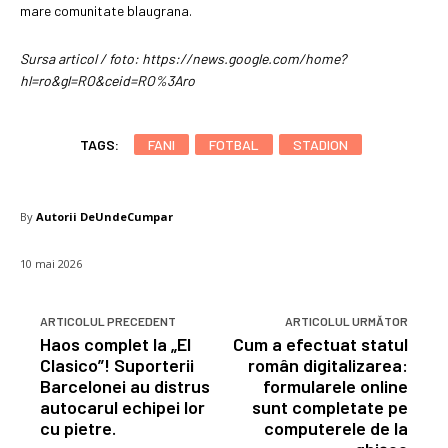
mare comunitate blaugrana.
Sursa articol / foto: https://news.google.com/home?
hl=ro&gl=RO&ceid=RO%3Aro
TAGS:
FANI
FOTBAL
STADION
By
Autorii DeUndeCumpar
10 mai 2026
ARTICOLUL PRECEDENT
ARTICOLUL URMĂTOR
Haos complet la „El
Cum a efectuat statul
Clasico”! Suporterii
român digitalizarea:
Barcelonei au distrus
formularele online
autocarul echipei lor
sunt completate pe
cu pietre.
computerele de la