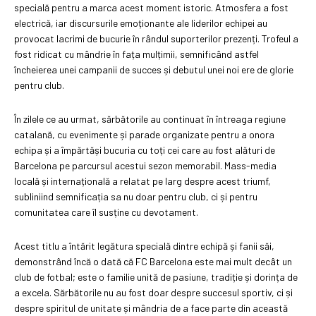
specială pentru a marca acest moment istoric. Atmosfera a fost
electrică, iar discursurile emoționante ale liderilor echipei au
provocat lacrimi de bucurie în rândul suporterilor prezenți. Trofeul a
fost ridicat cu mândrie în fața mulțimii, semnificând astfel
încheierea unei campanii de succes și debutul unei noi ere de glorie
pentru club.
În zilele ce au urmat, sărbătorile au continuat în întreaga regiune
catalană, cu evenimente și parade organizate pentru a onora
echipa și a împărtăși bucuria cu toți cei care au fost alături de
Barcelona pe parcursul acestui sezon memorabil. Mass-media
locală și internațională a relatat pe larg despre acest triumf,
subliniind semnificația sa nu doar pentru club, ci și pentru
comunitatea care îl susține cu devotament.
Acest titlu a întărit legătura specială dintre echipă și fanii săi,
demonstrând încă o dată că FC Barcelona este mai mult decât un
club de fotbal; este o familie unită de pasiune, tradiție și dorința de
a excela. Sărbătorile nu au fost doar despre succesul sportiv, ci și
despre spiritul de unitate și mândria de a face parte din această