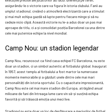
execuțiile precise ale jucătorilor au făcut diferența pe teren,
asigurându-le o victorie care va figura în istoria clubului. Fanii au
umplut stadionul, creând o atmosferă electrizantă care a stimulat
și mai mult echipa gazdă să lupte pentru fiecare minge și să nu
cedeze nicio clipă. Această victorie nu le-a adus doar un pas mai
aproape de titlu, ci a și consolidat poziția Barcelonei ca una dintre
cele mai puternice echipe la nivel mondial.
Camp Nou: un stadion legendar
Camp Nou, recunoscut ca fiind casa echipei FC Barcelona, nu este
doar un stadion, ci un simbol autentic al fotbalului global. Inaugurat
în 1957, acest templu al fotbalului a fost martor la numeroase
momente memorabile și a găzduit unele dintre cele mai mari
personalități din istoria sportului. Cu o capacitate impresionantă,
Camp Nou este cel mai mare stadion din Europa, atrăgând anual
milioane de fani din întreaga lume care vin să-și susțină echipa
favorită și să trăiască emoția unui meci live.
Stadionul nu este doar un loc de desfășurare a meciurilor de fotbal,