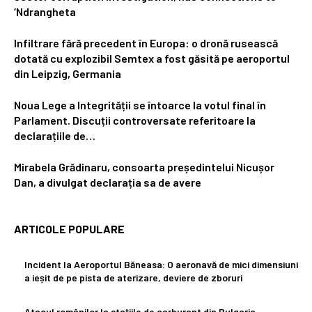
‘Ndrangheta
Infiltrare fără precedent în Europa: o dronă rusească
dotată cu explozibil Semtex a fost găsită pe aeroportul
din Leipzig, Germania
Noua Lege a Integrității se întoarce la votul final în
Parlament. Discuții controversate referitoare la
declarațiile de…
Mirabela Grădinaru, consoarta președintelui Nicușor
Dan, a divulgat declarația sa de avere
ARTICOLE POPULARE
Incident la Aeroportul Băneasa: O aeronavă de mici dimensiuni
a ieșit de pe pista de aterizare, deviere de zboruri
Atacul românilor la stațiile de carburant din Bulgaria.