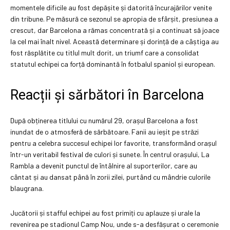
momentele dificile au fost depășite și datorită încurajărilor venite
din tribune. Pe măsură ce sezonul se apropia de sfârșit, presiunea a
crescut, dar Barcelona a rămas concentrată și a continuat să joace
la cel mai înalt nivel. Această determinare și dorință de a câștiga au
fost răsplătite cu titlul mult dorit, un triumf care a consolidat
statutul echipei ca forță dominantă în fotbalul spaniol și european.
Reacții și sărbători în Barcelona
După obținerea titlului cu numărul 29, orașul Barcelona a fost
inundat de o atmosferă de sărbătoare. Fanii au ieșit pe străzi
pentru a celebra succesul echipei lor favorite, transformând orașul
într-un veritabil festival de culori și sunete. În centrul orașului, La
Rambla a devenit punctul de întâlnire al suporterilor, care au
cântat și au dansat până în zorii zilei, purtând cu mândrie culorile
blaugrana.
Jucătorii și stafful echipei au fost primiți cu aplauze și urale la
revenirea pe stadionul Camp Nou, unde s-a desfășurat o ceremonie