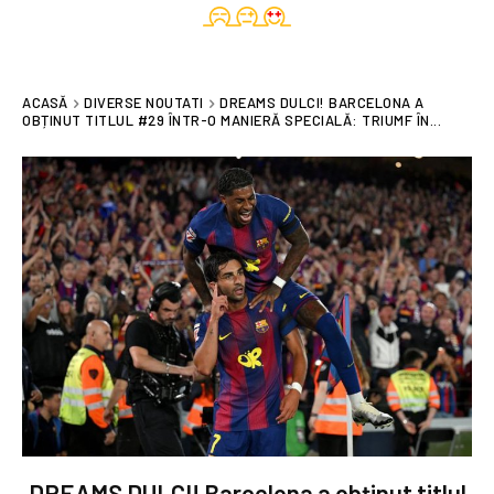
ACASĂ
DIVERSE NOUTATI
DREAMS DULCI! BARCELONA A
OBȚINUT TITLUL #29 ÎNTR-O MANIERĂ SPECIALĂ: TRIUMF ÎN...
DREAMS DULCI! Barcelona a obținut titlul