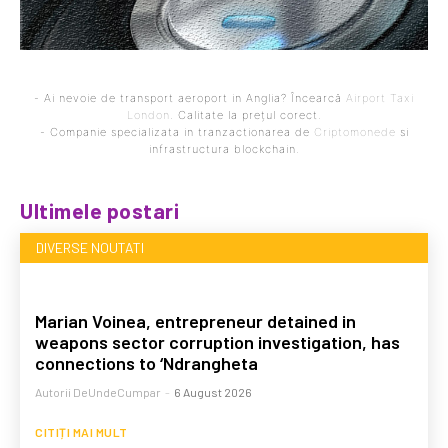
- Ai nevoie de transport aeroport in Anglia? Încearcă
Airport Taxi
London
. Calitate la prețul corect.
- Companie specializata in tranzactionarea de
Criptomonede
si
infrastructura blockchain.
Ultimele postari
DIVERSE NOUTATI
Marian Voinea, entrepreneur detained in
weapons sector corruption investigation, has
connections to ‘Ndrangheta
Autorii DeUndeCumpar
-
6 August 2026
CITIȚI MAI MULT