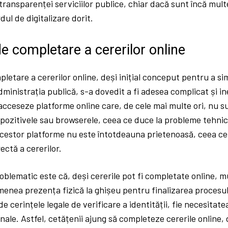
i transparenței serviciilor publice, chiar dacă sunt încă mul
dul de digitalizare dorit.
e completare a cererilor online
letare a cererilor online, deși inițial conceput pentru a si
ministrația publică, s-a dovedit a fi adesea complicat și ine
 acceseze platforme online care, de cele mai multe ori, nu 
pozitivele sau browserele, ceea ce duce la probleme tehnice
 acestor platforme nu este întotdeauna prietenoasă, ceea c
ctă a cererilor.
oblematic este că, deși cererile pot fi completate online, m
enea prezența fizică la ghișeu pentru finalizarea procesul
de cerințele legale de verificare a identității, fie necesitat
ale. Astfel, cetățenii ajung să completeze cererile online, 