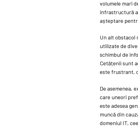
volumele mari de
infrastructură a
așteptare pentr
Un alt obstacol 
utilizate de div
schimbul de infor
Cetățenii sunt a
este frustrant, 
De asemenea, exi
care uneori pref
este adesea gene
muncă din cauza 
domeniul IT, cee