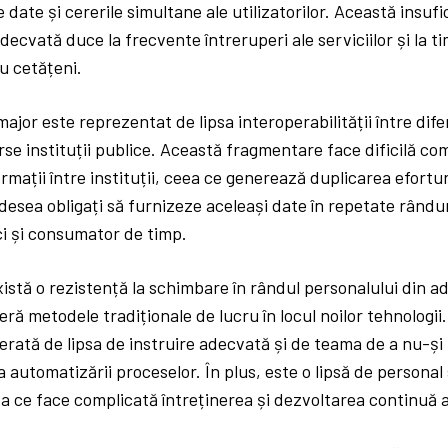
 date și cererile simultane ale utilizatorilor. Această insuf
decvată duce la frecvente întreruperi ale serviciilor și la t
u cetățeni.
major este reprezentat de lipsa interoperabilității între dife
erse instituții publice. Această fragmentare face dificilă co
mații între instituții, ceea ce generează duplicarea eforturi
desea obligați să furnizeze aceleași date în repetate rându
ci și consumator de timp.
stă o rezistență la schimbare în rândul personalului din ad
eră metodele tradiționale de lucru în locul noilor tehnologii
rată de lipsa de instruire adecvată și de teama de a nu-și 
automatizării proceselor. În plus, este o lipsă de personal 
a ce face complicată întreținerea și dezvoltarea continuă a 