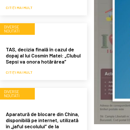
CITIȚI MAI MULT
DIVERSE
NOUTATI
TAS, decizia finală în cazul de
dopaj al lui Cosmin Matei: „Clubul
Sepsi va onora hotărârea”
CITIȚI MAI MULT
DIVERSE
NOUTATI
Aparatură de blocare din China,
disponibilă pe internet, utilizată
în „jaful secolului” de la