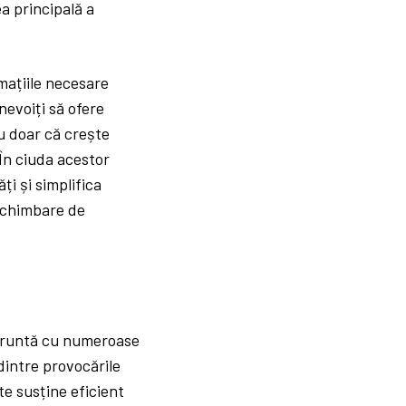
ea principală a
mațiile necesare
 nevoiți să ofere
nu doar că crește
 În ciuda acestor
ți și simplifica
 schimbare de
nfruntă cu numeroase
dintre provocările
te susține eficient