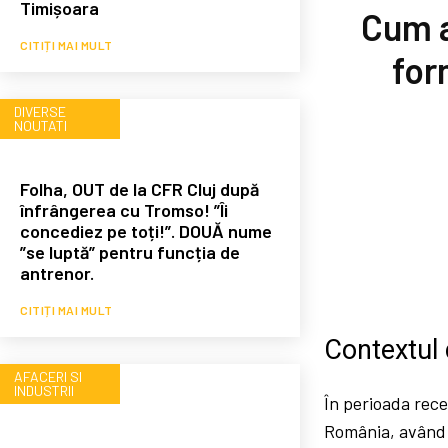
Timișoara
Cum a
CITIȚI MAI MULT
for
DIVERSE
NOUTATI
Folha, OUT de la CFR Cluj după
înfrângerea cu Tromso! ”Îi
concediez pe toți!”. DOUĂ nume
”se luptă” pentru funcția de
antrenor.
CITIȚI MAI MULT
Contextul d
AFACERI SI
INDUSTRII
În perioada rece
România, având c