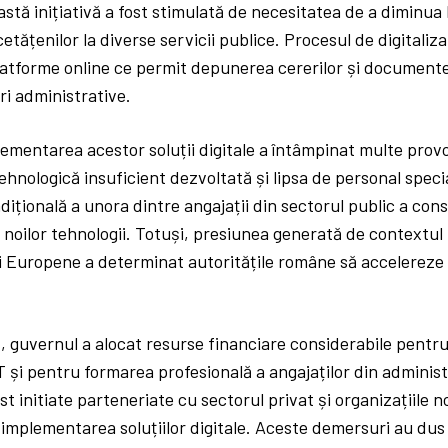
astă inițiativă a fost stimulată de necesitatea de a diminua 
cetățenilor la diverse servicii publice. Procesul de digitalizar
latforme online ce permit depunerea cererilor și document
ri administrative.
ementarea acestor soluții digitale a întâmpinat multe provo
ehnologică insuficient dezvoltată și lipsa de personal specia
dițională a unora dintre angajații din sectorul public a cons
 noilor tehnologii. Totuși, presiunea generată de contextul 
ii Europene a determinat autoritățile române să accelereze
, guvernul a alocat resurse financiare considerabile pentr
IT și pentru formarea profesională a angajaților din administ
t initiate parteneriate cu sectorul privat și organizațiil
i implementarea soluțiilor digitale. Aceste demersuri au dus