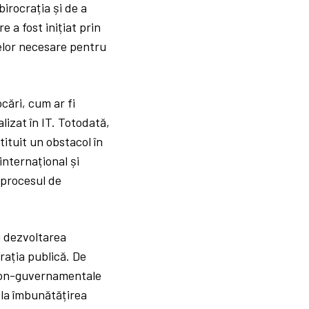
birocrația și de a
e a fost inițiat prin
elor necesare pentru
cări, cum ar fi
lizat în IT. Totodată,
tituit un obstacol în
internațional și
 procesul de
u dezvoltarea
rația publică. De
e non-guvernamentale
 la îmbunătățirea