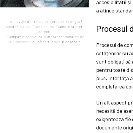
accesibilității ș
a atinge standar
- Ai nevoie de transport aeroport in Anglia?
Procesul d
Încearcă
Airport Taxi London
. Calitate la prețul
corect.
- Companie specializata in tranzactionarea de
Criptomonede
si infrastructura blockchain.
Procesul de comp
cetățenilor cu ad
sunt obligați să
pentru toate dis
plus, interfața
completarea core
Un alt aspect pr
necesită de asem
exigentează fie 
documente origin