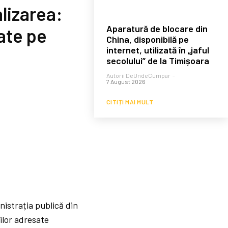
lizarea:
Aparatură de blocare din
ate pe
China, disponibilă pe
internet, utilizată în „jaful
secolului” de la Timișoara
Autorii DeUndeCumpar
-
7 August 2026
CITIȚI MAI MULT
nistrația publică din
ilor adresate