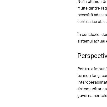
Nu în ultimul rân
Multe dintre reg
necesită adesea 
contrazice obiect
În concluzie, de
sistemul actual 
Perspectiv
Pentru a îmbunăt
termen lung, car
interoperabilita
sistem unitar car
guvernamentale a