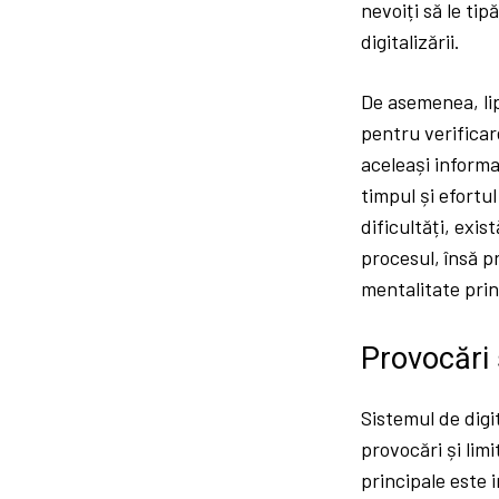
nevoiți să le ti
digitalizării.
De asemenea, lip
pentru verificare
aceleași informa
timpul și efortu
dificultăți, exis
procesul, însă p
mentalitate prin
Provocări ș
Sistemul de digi
provocări și lim
principale este 