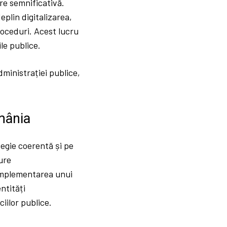
are semnificativă.
plin digitalizarea,
roceduri. Acest lucru
ile publice.
dministrației publice,
omânia
tegie coerentă și pe
ure
. Implementarea unui
entități
iilor publice.