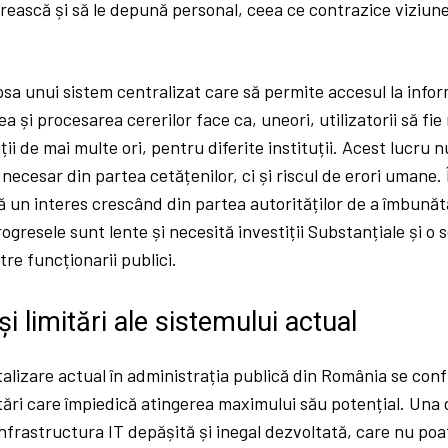
părească și să le depună personal, ceea ce contrazice viziun
sa unui sistem centralizat care să permite accesul la infor
a și procesarea cererilor face ca, uneori, utilizatorii să fie
ții de mai multe ori, pentru diferite instituții. Acest lucru 
l necesar din partea cetățenilor, ci și riscul de erori umane.
tă un interes crescând din partea autorităților de a îmbunătă
rogresele sunt lente și necesită investiții Substanțiale și o
tre funcționarii publici.
i limitări ale sistemului actual
talizare actual în administrația publică din România se co
itări care împiedică atingerea maximului său potențial. Una 
infrastructura IT depășită și inegal dezvoltată, care nu poa