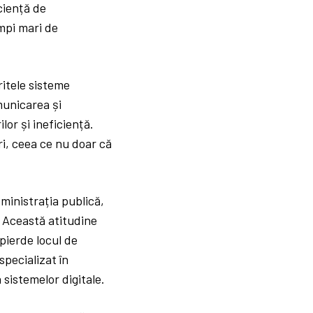
iciență de
impi mari de
ritele sisteme
municarea și
lor și ineficiență.
ri, ceea ce nu doar că
ministrația publică,
. Această atitudine
pierde locul de
specializat în
sistemelor digitale.