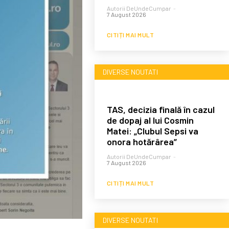
Autorii DeUndeCumpar
-
7 August 2026
CITIȚI MAI MULT
DIVERSE NOUTATI
TAS, decizia finală în cazul
de dopaj al lui Cosmin
Matei: „Clubul Sepsi va
onora hotărârea”
Autorii DeUndeCumpar
-
7 August 2026
CITIȚI MAI MULT
DIVERSE NOUTATI