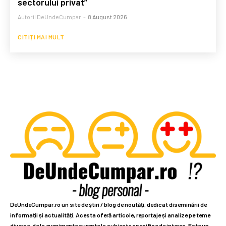
sectorului privat”
Autorii DeUndeCumpar
-
8 August 2026
CITIȚI MAI MULT
DeUndeCumpar.ro un site de știri / blog de noutăți, dedicat diseminării de
informații și actualități. Acesta oferă articole, reportaje și analize pe teme
diverse, de la evenimente curente la subiecte specifice de interes. Este un