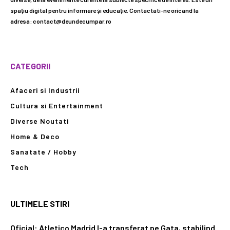
spațiu digital pentru informare și educație. Contactati-ne oricand la
adresa: contact@deundecumpar.ro
CATEGORII
Afaceri si Industrii
Cultura si Entertainment
Diverse Noutati
Home & Deco
Sanatate / Hobby
Tech
ULTIMELE STIRI
Oficial: Atletico Madrid l-a transferat pe Gata, stabilind