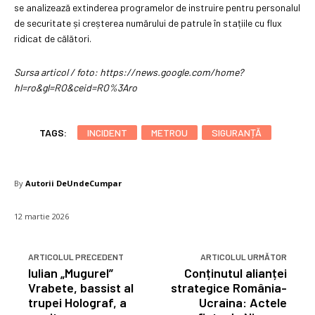
se analizează extinderea programelor de instruire pentru personalul
de securitate și creșterea numărului de patrule în stațiile cu flux
ridicat de călători.
Sursa articol / foto: https://news.google.com/home?
hl=ro&gl=RO&ceid=RO%3Aro
TAGS:
INCIDENT
METROU
SIGURANȚĂ
By
Autorii DeUndeCumpar
12 martie 2026
ARTICOLUL PRECEDENT
ARTICOLUL URMĂTOR
Iulian „Mugurel”
Conținutul alianței
Vrabete, bassist al
strategice România-
trupei Holograf, a
Ucraina: Actele