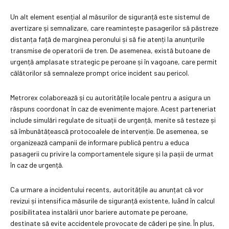
Un alt element esențial al măsurilor de siguranță este sistemul de
avertizare și semnalizare, care reamintește pasagerilor să păstreze
distanța față de marginea peronului și să fie atenți la anunțurile
transmise de operatorii de tren. De asemenea, există butoane de
urgență amplasate strategic pe peroane și în vagoane, care permit
călătorilor să semnaleze prompt orice incident sau pericol.
Metrorex colaborează și cu autoritățile locale pentru a asigura un
răspuns coordonat în caz de evenimente majore. Acest parteneriat
include simulări regulate de situații de urgență, menite să testeze și
să îmbunătățească protocoalele de intervenție. De asemenea, se
organizează campanii de informare publică pentru a educa
pasagerii cu privire la comportamentele sigure și la pașii de urmat
în caz de urgență.
Ca urmare a incidentului recents, autoritățile au anunțat că vor
revizui și intensifica măsurile de siguranță existente, luând în calcul
posibilitatea instalării unor bariere automate pe peroane,
destinate să evite accidentele provocate de căderi pe șine. În plus,