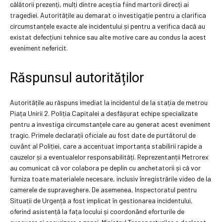
călătorii prezenți, mulți dintre aceștia fiind martorii direcți ai
tragediei. Autoritățile au demarat o investigație pentru a clarifica
circumstanțele exacte ale incidentului și pentru a verifica dacă au
existat defecțiuni tehnice sau alte motive care au condus la acest
eveniment nefericit.
Răspunsul autorităților
Autoritățile au răspuns imediat la incidentul de la stația de metrou
Piața Unirii 2. Poliția Capitalei a desfășurat echipe specializate
pentru a investiga circumstanțele care au generat acest eveniment
tragic. Primele declarații oficiale au fost date de purtătorul de
cuvânt al Poliției, care a accentuat importanța stabilirii rapide a
cauzelor și a eventualelor responsabilități. Reprezentanții Metrorex
au comunicat că vor colabora pe deplin cu anchetatorii și că vor
furniza toate materialele necesare, inclusiv înregistrările video de la
camerele de supraveghere. De asemenea, Inspectoratul pentru
Situații de Urgență a fost implicat în gestionarea incidentului,
oferind asistență la fața locului și coordonând eforturile de