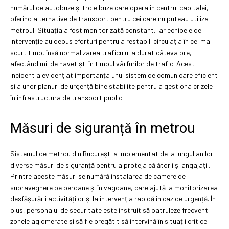
numărul de autobuze și troleibuze care opera în centrul capitalei,
oferind alternative de transport pentru cei care nu puteau utiliza
metroul. Situația a fost monitorizată constant, iar echipele de
intervenție au depus eforturi pentru a restabili circulația în cel mai
scurt timp, însă normalizarea traficului a durat câteva ore,
afectând mii de navetiști în timpul vârfurilor de trafic. Acest
incident a evidențiat importanța unui sistem de comunicare eficient
și a unor planuri de urgență bine stabilite pentru a gestiona crizele
în infrastructura de transport public.
Măsuri de siguranță în metrou
Sistemul de metrou din București a implementat de-a lungul anilor
diverse măsuri de siguranță pentru a proteja călătorii și angajații.
Printre aceste măsuri se numără instalarea de camere de
supraveghere pe peroane și în vagoane, care ajută la monitorizarea
desfășurării activităților și la intervenția rapidă în caz de urgență. În
plus, personalul de securitate este instruit să patruleze frecvent
zonele aglomerate și să fie pregătit să intervină în situații critice.