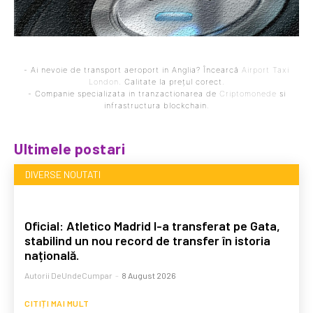
- Ai nevoie de transport aeroport in Anglia? Încearcă
Airport Taxi
London
. Calitate la prețul corect.
- Companie specializata in tranzactionarea de
Criptomonede
si
infrastructura blockchain.
Ultimele postari
DIVERSE NOUTATI
Oficial: Atletico Madrid l-a transferat pe Gata,
stabilind un nou record de transfer în istoria
națională.
Autorii DeUndeCumpar
-
8 August 2026
CITIȚI MAI MULT