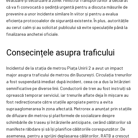
evacuare și securizare a zonei. Ministrul Transporturilor a declarat
că va fi convocată o ședință urgentă pentru a discuta măsurile de
prevenire a unor incidente similare în viitor și pentru a evalua
eficiența protocoalelor de siguranță existente. În plus, autoritățile
au cerut calm și au solicitat publicului să evite speculațiile până la
finalizarea anchetei oficiale.
Consecințele asupra traficului
Incidentul de la stația de metrou Piața Unirii 2 a avut un impact
major asupra traficului de metrou din București. Circulația trenurilor
a fost suspendată imediat după incident, ceea ce a dus la întârzieri
semnificative pe diverse linii. Conductorii de tren au fost instruiți să
oprească temporar serviciul, iar trenurile aflate deja în mișcare au
fost redirecționate către stațiile apropiate pentru a evita
supraaglomerarea în zona afectată. Metrorex a anunțat prin stațiile
de difuzare din metrou și platformele de socializare despre
schimbările de traseu și întârzierile anticipate, cerând călătorilor să
manifeste răbdare și să își planifice călătoriile corespunzător. De
asemenea, pentru a sprijini deplasarea călătorilor, RATB a crescut