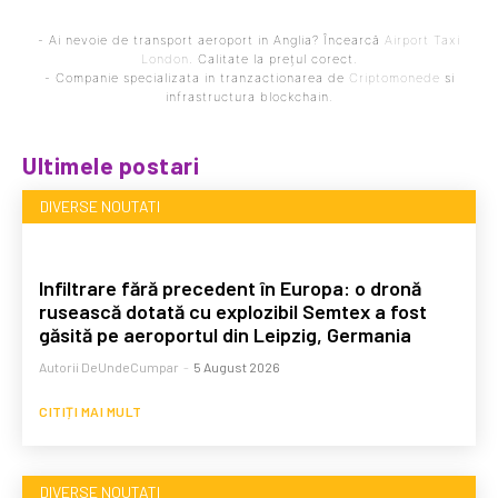
- Ai nevoie de transport aeroport in Anglia? Încearcă
Airport Taxi
London
. Calitate la prețul corect.
- Companie specializata in tranzactionarea de
Criptomonede
si
infrastructura blockchain.
Ultimele postari
DIVERSE NOUTATI
Infiltrare fără precedent în Europa: o dronă
rusească dotată cu explozibil Semtex a fost
găsită pe aeroportul din Leipzig, Germania
Autorii DeUndeCumpar
-
5 August 2026
CITIȚI MAI MULT
DIVERSE NOUTATI