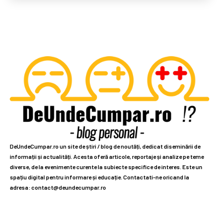
DeUndeCumpar.ro un site de știri / blog de noutăți, dedicat diseminării de
informații și actualități. Acesta oferă articole, reportaje și analize pe teme
diverse, de la evenimente curente la subiecte specifice de interes. Este un
spațiu digital pentru informare și educație. Contactati-ne oricand la
adresa: contact@deundecumpar.ro