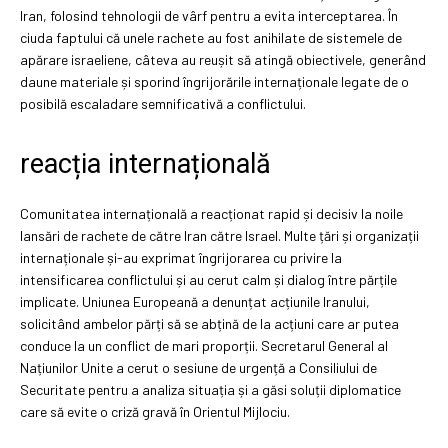
Iran, folosind tehnologii de vârf pentru a evita interceptarea. În
ciuda faptului că unele rachete au fost anihilate de sistemele de
apărare israeliene, câteva au reușit să atingă obiectivele, generând
daune materiale și sporind îngrijorările internaționale legate de o
posibilă escaladare semnificativă a conflictului.
reacția internațională
Comunitatea internațională a reacționat rapid și decisiv la noile
lansări de rachete de către Iran către Israel. Multe țări și organizații
internaționale și-au exprimat îngrijorarea cu privire la
intensificarea conflictului și au cerut calm și dialog între părțile
implicate. Uniunea Europeană a denunțat acțiunile Iranului,
solicitând ambelor părți să se abțină de la acțiuni care ar putea
conduce la un conflict de mari proporții. Secretarul General al
Națiunilor Unite a cerut o sesiune de urgență a Consiliului de
Securitate pentru a analiza situația și a găsi soluții diplomatice
care să evite o criză gravă în Orientul Mijlociu.