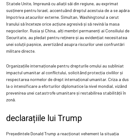
Statele Unite, împreună cu aliații săi din regiune, au exprimat
susținere pentru Israel, accentuând dreptul acestuia de a se apăra
împotriva atacurilor externe. Simultan, Washingtonul a cerut
Iranului să înceteze orice acțiune agresivă și să revină la masa
negocierilor. Rusia și China, alți membri permanenți ai Consiliului de
Securitate, au pledat pentru reținere și au evidențiat necesitatea
unei soluții pașnice, avertizând asupra riscurilor unei confruntări
militare directe.
Organizațiile internaționale pentru drepturile omului au subliniat
impactul umanitar al conflictului, solicitând protecția civililor și
respectarea normelor de drept internațional umanitar. Criza a dus
la o intensificare a eforturilor diplomatice la nivel mondial, vizând
prevenirea unei catastrofe umanitare și restabilirea stabilității în
zonă.
declarațiile lui Trump
Președintele Donald Trump a reacționat vehement la situația