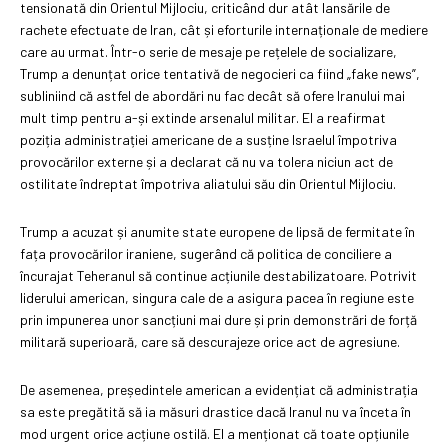
tensionată din Orientul Mijlociu, criticând dur atât lansările de
rachete efectuate de Iran, cât și eforturile internaționale de mediere
care au urmat. Într-o serie de mesaje pe rețelele de socializare,
Trump a denunțat orice tentativă de negocieri ca fiind „fake news”,
subliniind că astfel de abordări nu fac decât să ofere Iranului mai
mult timp pentru a-și extinde arsenalul militar. El a reafirmat
poziția administrației americane de a susține Israelul împotriva
provocărilor externe și a declarat că nu va tolera niciun act de
ostilitate îndreptat împotriva aliatului său din Orientul Mijlociu.
Trump a acuzat și anumite state europene de lipsă de fermitate în
fața provocărilor iraniene, sugerând că politica de conciliere a
încurajat Teheranul să continue acțiunile destabilizatoare. Potrivit
liderului american, singura cale de a asigura pacea în regiune este
prin impunerea unor sancțiuni mai dure și prin demonstrări de forță
militară superioară, care să descurajeze orice act de agresiune.
De asemenea, președintele american a evidențiat că administrația
sa este pregătită să ia măsuri drastice dacă Iranul nu va înceta în
mod urgent orice acțiune ostilă. El a menționat că toate opțiunile