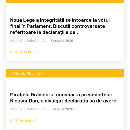
Noua Lege a Integrității se întoarce la votul
final în Parlament. Discuții controversate
referitoare la declarațiile de…
Autorii DeUndeCumpar
-
5 August 2026
CITIȚI MAI MULT
DIVERSE NOUTATI
Mirabela Grădinaru, consoarta președintelui
Nicușor Dan, a divulgat declarația sa de avere
Autorii DeUndeCumpar
-
5 August 2026
CITIȚI MAI MULT