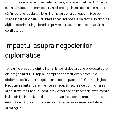
sunt considerate, inclusiv cele militare, și a avertizat că SUA nu va
ezita să răspundă ferm pentru a-și proteja interesele și ale aliaților
săi în regiune. Declarațiile lui Trump au generat reacții mixte pe
scena internațională, unii lideri apreciind poziția sa fermă, în timp ce
alții au exprimat îngrijorări cu privire la riscurile unei escaladări a
conflictului.
impactul asupra negocierilor
diplomatice
Tensiunile crescute dintre Iran și Israel și declarațiile provocatoare
ale președintelui Trump au complicat semnificativ eforturile
diplomatice în vederea găsirii unei soluții pașnice în Orientul Mijlociu.
Negocierile anterioare, menite să reducă riscurile de conflict și să
stabilizeze regiunea, au fost grav afectate de recentele evenimente.
Multe dintre inițiativele diplomatice au fost oprite sau amânate, pe
măsură ce părțile implicate încearcă să își reevalueze pozițiile și
strategiile.