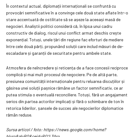
În contextul actual, diplomații internaționali se confruntă cu
provocări semnificative în a convinge cele două state aflate într-o
stare accentuată de ostilitate să se așeze la aceeași masă de
negocieri. Analiștii politici consideră că, în lipsa unui cadru
constructiv de dialog, riscul unui conflict armat deschis crește
exponențial. Totuși, unele țări din regiune fac eforturi de mediere
între cele două părți, propunând soluții care includ măsuri de de-
escaladare și garanții de securitate pentru ambele state.
Atmosfera de neîncredere și reticența de a face concesii reciproce
complică și mai mult procesul de negociere. Pe de altă parte,
presiunea comunității internaționale pentru reluarea discuțiilor și
găsirea unei soluții pașnice rămâne un factor semnificativ, ce ar
putea stimula o eventuală reconciliere. Totuși, fără un angajament
serios din partea actorilor implicați și fără o schimbare de ton în
retorica liderilor, șansele de succes ale negocierilor diplomatice
rămân reduse.
Sursa articol / foto: https://news.google.com/home?
hl=ro&gl=RO&ceid=RO%3Aro