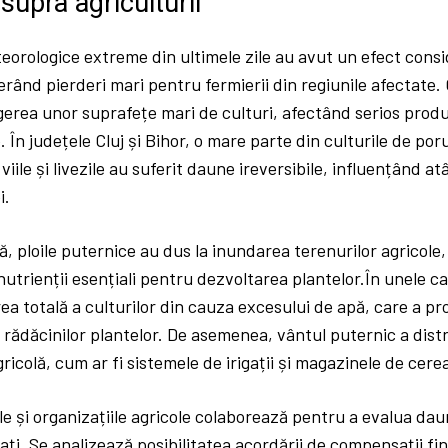
supra agriculturii
orologice extreme din ultimele zile au avut un efect consi
erând pierderi mari pentru fermierii din regiunile afectate. G
erea unor suprafețe mari de culturi, afectând serios produ
. În județele Cluj și Bihor, o mare parte din culturile de po
iile și livezile au suferit daune ireversibile, influențând at
i.
ă, ploile puternice au dus la inundarea terenurilor agricole,
 nutrienții esențiali pentru dezvoltarea plantelor.În unele ca
ea totală a culturilor din cauza excesului de apă, care a pr
a rădăcinilor plantelor. De asemenea, vântul puternic a distr
ricolă, cum ar fi sistemele de irigații și magazinele de cerea
le și organizațiile agricole colaborează pentru a evalua daune
tați. Se analizează posibilitatea acordării de compensații fi