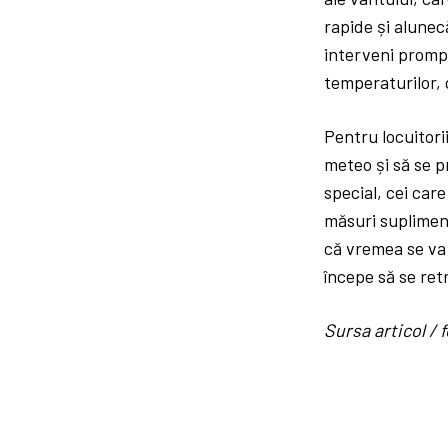
rapide și alunec
interveni prompt
temperaturilor,
Pentru locuitori
meteo și să se p
special, cei car
măsuri supliment
că vremea se va 
începe să se ret
Sursa articol 