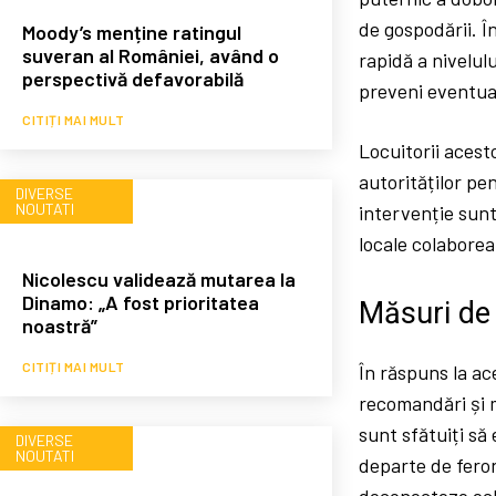
de gospodării. Î
Moody’s menține ratingul
suveran al României, având o
rapidă a nivelul
perspectivă defavorabilă
preveni eventual
CITIȚI MAI MULT
Locuitorii acest
autorităților pe
DIVERSE
NOUTATI
intervenție sunt
locale colaborea
Nicolescu validează mutarea la
Dinamo: „A fost prioritatea
Măsuri de
noastră”
CITIȚI MAI MULT
În răspuns la ac
recomandări și m
sunt sfătuiți să
DIVERSE
NOUTATI
departe de feron
deconecteze ech