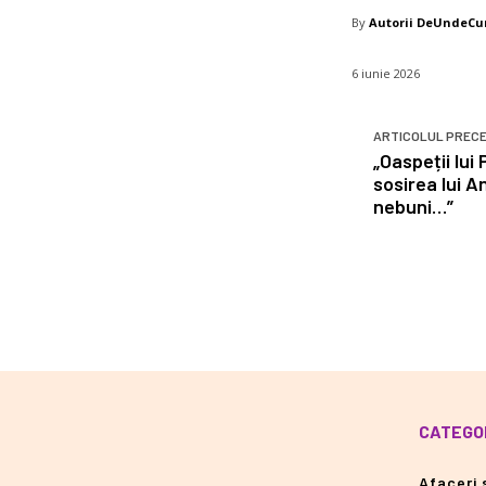
By
Autorii DeUndeC
6 iunie 2026
ARTICOLUL PREC
„Oaspeții lui
sosirea lui A
nebuni…”
CATEGOR
Afaceri s