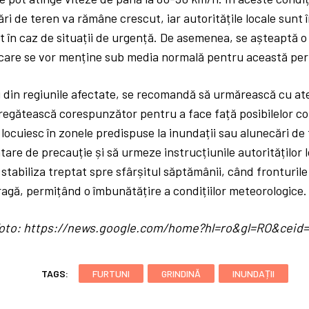
ări de teren va rămâne crescut, iar autoritățile locale sunt 
 în caz de situații de urgență. De asemenea, se așteaptă 
 care se vor menține sub media normală pentru această peri
i din regiunile afectate, se recomandă să urmărească cu ate
regătească corespunzător pentru a face față posibilelor con
e locuiesc în zonele predispuse la inundații sau alunecări de 
are de precauție și să urmeze instrucțiunile autorităților 
stabiliza treptat spre sfârșitul săptămânii, când fronturil
ragă, permițând o îmbunătățire a condițiilor meteorologice.
/ foto: https://news.google.com/home?hl=ro&gl=RO&cei
TAGS:
FURTUNI
GRINDINĂ
INUNDAȚII