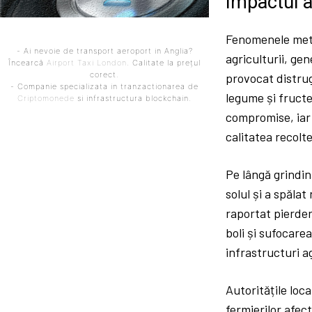
Impactul a
Fenomenele mete
- Ai nevoie de transport aeroport in Anglia?
agriculturii, gen
Încearcă
Airport Taxi London
. Calitate la prețul
corect.
provocat distrug
- Companie specializata in tranzactionarea de
legume și fructe
Criptomonede
si infrastructura blockchain.
compromise, iar v
calitatea recolte
Pe lângă grindin
solul și a spălat
raportat pierder
boli și sufocare
infrastructuri ag
Autoritățile loca
fermierilor afec