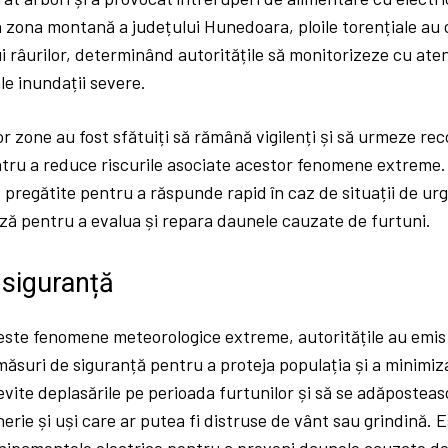
n zona montană a județului Hunedoara, ploile torențiale au
ui râurilor, determinând autoritățile să monitorizeze cu aten
e inundații severe.
or zone au fost sfătuiți să rămână vigilenți și să urmeze re
ntru a reduce riscurile asociate acestor fenomene extreme.
 pregătite pentru a răspunde rapid în caz de situații de urge
ză pentru a evalua și repara daunele cauzate de furtuni.
 siguranță
este fenomene meteorologice extreme, autoritățile au emis 
ăsuri de siguranță pentru a proteja populația și a minimiza 
 evite deplasările pe perioada furtunilor și să se adăposteasc
erie și uși care ar putea fi distruse de vânt sau grindină.
ipamentele electrice pentru a preveni daunele cauzate de 