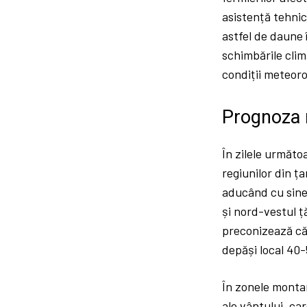
asistență tehnic
astfel de daune 
schimbările clima
condiții meteor
Prognoza 
În zilele următ
regiunilor din ț
aducând cu sine n
și nord-vestul ț
preconizează că 
depăși local 40-
În zonele montane
ale vântului, ca