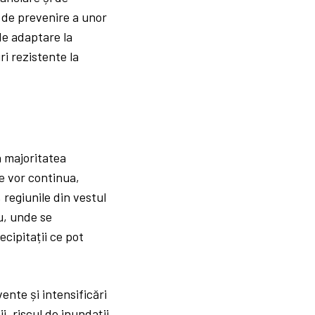
 de prevenire a unor
de adaptare la
ri rezistente la
n majoritatea
ve vor continua,
, regiunile din vestul
u, unde se
ecipitații ce pot
vente și intensificări
i, riscul de inundații