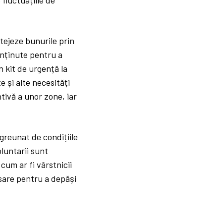
otejeze bunurile prin
enținute pentru a
 kit de urgență la
 și alte necesități
tivă a unor zone, iar
ngreunat de condițiile
oluntarii sunt
cum ar fi vârstnicii
sare pentru a depăși