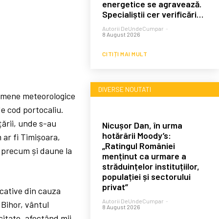
energetice se agravează.
Specialiștii cer verificări…
Autorii DeUndeCumpar
-
8 August 2026
CITIȚI MAI MULT
DIVERSE NOUTATI
nomene meteorologice
de cod portocaliu.
țării, unde s-au
Nicușor Dan, în urma
hotărârii Moody’s:
 ar fi Timișoara,
„Ratingul României
, precum și daune la
menținut ca urmare a
străduințelor instituțiilor,
populației și sectorului
privat”
icative din cauza
Autorii DeUndeCumpar
-
 Bihor, vântul
8 August 2026
citate, afectând mii