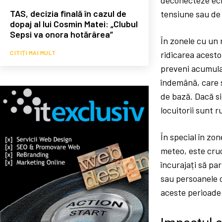
TAS, decizia finală în cazul de
tensiune sau de 
dopaj al lui Cosmin Matei: „Clubul
Sepsi va onora hotărârea”
În zonele cu un 
CITIȚI MAI MULT
ridicarea acesto
preveni acumular
îndemână, care s
de bază. Dacă si
locuitorii sunt r
În special în zo
meteo, este cruc
încurajați să pa
sau persoanele c
aceste perioade d