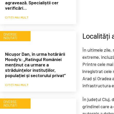
agravează. Specialiștii cer
verificări…
CITIȚI MAI MULT
DIVERSE
Localități 
NOUTATI
În ultimele zile
Nicușor Dan, în urma hotărârii
extreme, incluzâ
Moody’s: „Ratingul României
Printre cele mai
menținut ca urmare a
străduințelor instituțiilor,
înregistrat cele
populației și sectorului privat”
Arad și Oradea a
infrastructura e
CITIȚI MAI MULT
În județul Cluj,
DIVERSE
NOUTATI
grindinei care a 
puternic a dobor