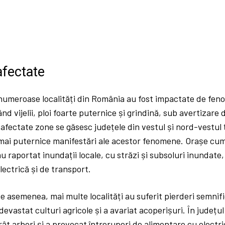
afectate
, numeroase localități din România au fost impactate de fe
nd vijelii, ploi foarte puternice și grindină, sub avertizare 
 afectate zone se găsesc județele din vestul și nord-vestul 
 mai puternice manifestări ale acestor fenomene. Orașe cum
u raportat inundații locale, cu străzi și subsoluri inundate
lectrică și de transport.
 de asemenea, mai multe localități au suferit pierderi semnif
devastat culturi agricole și a avariat acoperișuri. În județul
ât arbori și a provocat întreruperi de alimentare cu electri