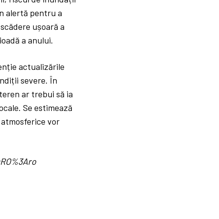
în alertă pentru a
o scădere ușoară a
oadă a anului.
nție actualizările
diții severe. În
teren ar trebui să ia
locale. Se estimează
e atmosferice vor
d=RO%3Aro