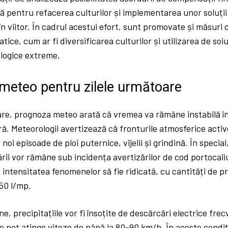
ă pentru refacerea culturilor și implementarea unor soluții
în viitor. În cadrul acestui efort, sunt promovate și măsuri 
tice, cum ar fi diversificarea culturilor și utilizarea de soiu
ologice extreme.
meteo pentru zilele următoare
oare, prognoza meteo arată că vremea va rămâne instabilă î
ară. Meteorologii avertizează că fronturile atmosferice acti
oi episoade de ploi puternice, vijelii și grindină. În special
ării vor rămâne sub incidența avertizărilor de cod portocali
intensitatea fenomenelor să fie ridicată, cu cantități de pr
50 l/mp.
, precipitațiile vor fi însoțite de descărcări electrice frec
re pot atinge viteze de până la 80-90 km/h. În aceste condiți