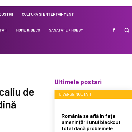
NDUSTRII
CULTURA SI ENTERTAINMENT
TATI
HOME & DECO
SANATATE / HOBBY
Ultimele postari
caliu de
DIVERSE NOUTATI
dină
România se află în fața
amenințării unui blackout
total dacă problemele