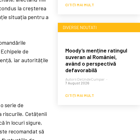
CITIȚI MAI MULT
 condus la creșterea
ție situația pentru a
DIVERSE NOUTATI
comandările
Moody’s menține ratingul
 Echipele de
suveran al României,
nță, iar autoritățile
având o perspectivă
defavorabilă
Autorii DeUndeCumpar
-
7 August 2026
CITIȚI MAI MULT
o serie de
riscurile. Cetățenii
ă în locuri sigure,
 Este recomandat să
fluctuațiile de