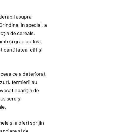
derabil asupra
rindina, în special, a
cția de cereale,
rumb și grâu au fost
ât cantitatea, cât și
 ceea ce a deteriorat
zuri, fermierii au
ovocat apariția de
us sere și
le.
le și a oferi sprijin
nanciare și de