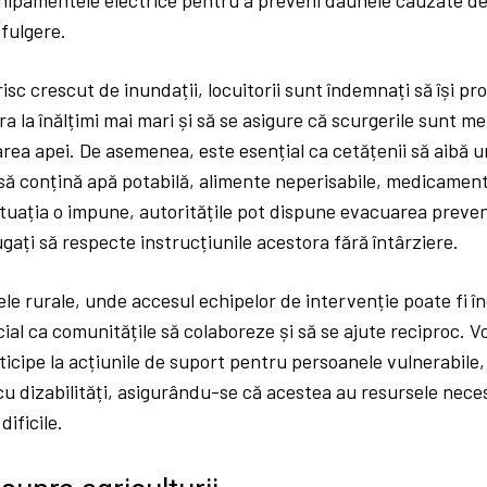
fulgere.
risc crescut de inundații, locuitorii sunt îndemnați să își pr
ra la înălțimi mai mari și să se asigure că scurgerile sunt m
ea apei. De asemenea, este esențial ca cetățenii să aibă un
ă conțină apă potabilă, alimente neperisabile, medicamente
tuația o impune, autoritățile pot dispune evacuarea preven
ugați să respecte instrucțiunile acestora fără întârziere.
nele rurale, unde accesul echipelor de intervenție poate fi î
ial ca comunitățile să colaboreze și să se ajute reciproc. V
rticipe la acțiunile de suport pentru persoanele vulnerabile, 
u dizabilități, asigurându-se că acestea au resursele nece
ificile.