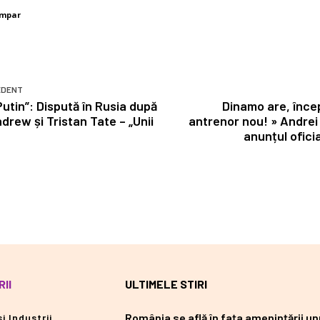
umpar
EDENT
 Putin”: Dispută în Rusia după
Dinamo are, înce
ndrew și Tristan Tate – „Unii
antrenor nou! » Andrei
anunțul ofici
II
ULTIMELE STIRI
România se află în fața amenințării un
i Industrii