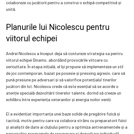
colaboreze cu jucătorii pentru a construi o echipă competitivă și
unită.
Planurile lui Nicolescu pentru
viitorul echipei
Andrei Nicolescu a început deja să contureze strategia sa pentru
viitorul echipei Dinamo, abordând provocările viitoare cu
seriozitate. În etapa inițială, el își propune să implementeze un stil
de joc contemporan, bazat pe posesie și pressing agresiv, care să
pună presiune pe adversari și să valorifice potențialul tinerilor
jucători din lot. Nicolescu crede că este esențial să se acorde o
atenție specială dezvoltării tinerelor talente, dorind să creeze un
echilibru între experiența veteranilor și energia noilor veniți.
El a evidențiat importanța unei baze solide de pregătire fizică și
tactică, motiv pentru care va colabora strâns cu preparatorii fizici
și analiștii de date ai clubului pentru a optimiza antrenamentele și a
personaliza programele de recuperare și dezvoltare individuală.