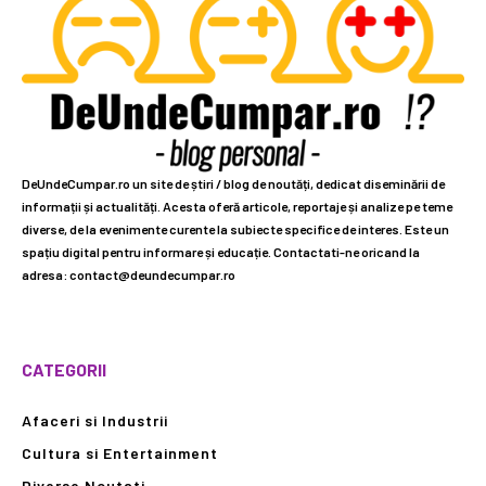
DeUndeCumpar.ro un site de știri / blog de noutăți, dedicat diseminării de
informații și actualități. Acesta oferă articole, reportaje și analize pe teme
diverse, de la evenimente curente la subiecte specifice de interes. Este un
spațiu digital pentru informare și educație. Contactati-ne oricand la
adresa: contact@deundecumpar.ro
CATEGORII
Afaceri si Industrii
Cultura si Entertainment
Diverse Noutati