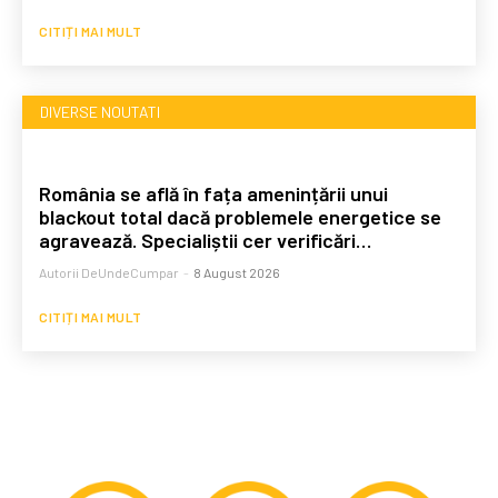
CITIȚI MAI MULT
DIVERSE NOUTATI
România se află în fața amenințării unui
blackout total dacă problemele energetice se
agravează. Specialiștii cer verificări…
Autorii DeUndeCumpar
-
8 August 2026
CITIȚI MAI MULT