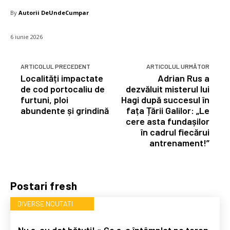
By
Autorii DeUndeCumpar
6 iunie 2026
ARTICOLUL PRECEDENT
ARTICOLUL URMĂTOR
Localități impactate
Adrian Rus a
de cod portocaliu de
dezvăluit misterul lui
furtuni, ploi
Hagi după succesul în
abundente și grindină
fața Țării Galilor: „Le
cere asta fundașilor
în cadrul fiecărui
antrenament!”
Postari fresh
DIVERSE NOUTATI