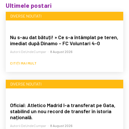
Ultimele postari
DIVERSE NOUTATI
Nu s-au dat bătuți! » Ce s-a întâmplat pe teren,
imediat după Dinamo – FC Voluntari 4-0
Autorii DeUndeCumpar
-
8 August 2026
CITIȚI MAI MULT
DIVERSE NOUTATI
Oficial: Atletico Madrid l-a transferat pe Gata,
stabilind un nou record de transfer în istoria
națională.
Autorii DeUndeCumpar
-
8 August 2026