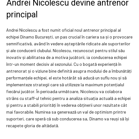
Andrei Nicolescu devine antrenor
principal
Andrei Nicolescu a fost numit oficial noul antrenor principal al
echipei Dinamo București, un pas crucial în cariera sa și o provocare
semnificativă, având în vedere așteptările ridicate ale suporterilor
și ale conducerii clubului. Nicolescu, recunoscut pentru stilul său
inovativ și abilitatea de a motiva jucătorii, ia conducerea echipei
într-un moment decisiv al sezonului. Cu o bogată experiență în
antrenorat și o viziune bine definită asupra modului de a îmbunătăți
performanțele echipei, el este hotărât să aducă un suflu nou și să
implementeze strategii care să utilizeze la maximum potențialul
fiecărui jucător. În perioada următoare, Nicolescu va colabora
strâns cu staff-ul tehnic pentru a analiza situația actuală a echipei
și pentru a stabili priorități în vederea obținerii unor rezultate cât
mai favorabile. Numirea sa generează un val de optimism printre
suporteri, care speră că sub conducerea sa, Dinamo va reuși să își
recapete gloria de altădată.