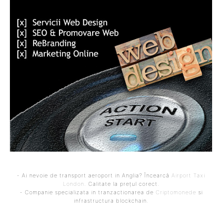
- Ai nevoie de transport aeroport in Anglia? Încearcă
Airport Taxi
London
. Calitate la prețul corect.
- Companie specializata in tranzactionarea de
Criptomonede
si
infrastructura blockchain.