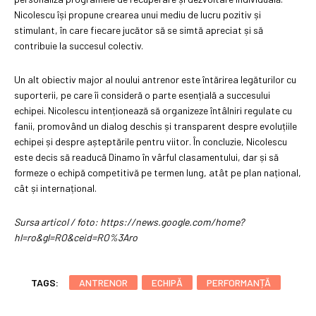
Nicolescu își propune crearea unui mediu de lucru pozitiv și
stimulant, în care fiecare jucător să se simtă apreciat și să
contribuie la succesul colectiv.
Un alt obiectiv major al noului antrenor este întărirea legăturilor cu
suporterii, pe care îi consideră o parte esențială a succesului
echipei. Nicolescu intenționează să organizeze întâlniri regulate cu
fanii, promovând un dialog deschis și transparent despre evoluțiile
echipei și despre așteptările pentru viitor. În concluzie, Nicolescu
este decis să readucă Dinamo în vârful clasamentului, dar și să
formeze o echipă competitivă pe termen lung, atât pe plan național,
cât și internațional.
Sursa articol / foto: https://news.google.com/home?
hl=ro&gl=RO&ceid=RO%3Aro
TAGS:
ANTRENOR
ECHIPĂ
PERFORMANȚĂ