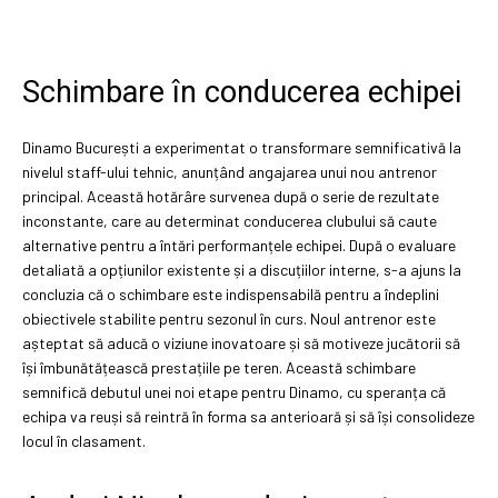
Schimbare în conducerea echipei
Dinamo București a experimentat o transformare semnificativă la
nivelul staff-ului tehnic, anunțând angajarea unui nou antrenor
principal. Această hotărâre survenea după o serie de rezultate
inconstante, care au determinat conducerea clubului să caute
alternative pentru a întări performanțele echipei. După o evaluare
detaliată a opțiunilor existente și a discuțiilor interne, s-a ajuns la
concluzia că o schimbare este indispensabilă pentru a îndeplini
obiectivele stabilite pentru sezonul în curs. Noul antrenor este
așteptat să aducă o viziune inovatoare și să motiveze jucătorii să
își îmbunătățească prestațiile pe teren. Această schimbare
semnifică debutul unei noi etape pentru Dinamo, cu speranța că
echipa va reuși să reintră în forma sa anterioară și să își consolideze
locul în clasament.