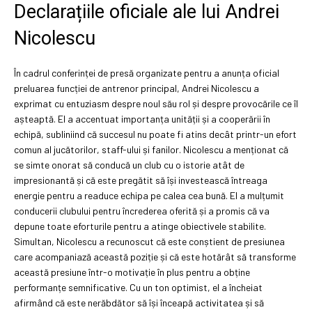
Declarațiile oficiale ale lui Andrei
Nicolescu
În cadrul conferinței de presă organizate pentru a anunța oficial
preluarea funcției de antrenor principal, Andrei Nicolescu a
exprimat cu entuziasm despre noul său rol și despre provocările ce îl
așteaptă. El a accentuat importanța unității și a cooperării în
echipă, subliniind că succesul nu poate fi atins decât printr-un efort
comun al jucătorilor, staff-ului și fanilor. Nicolescu a menționat că
se simte onorat să conducă un club cu o istorie atât de
impresionantă și că este pregătit să își investească întreaga
energie pentru a readuce echipa pe calea cea bună. El a mulțumit
conducerii clubului pentru încrederea oferită și a promis că va
depune toate eforturile pentru a atinge obiectivele stabilite.
Simultan, Nicolescu a recunoscut că este conștient de presiunea
care acompaniază această poziție și că este hotărât să transforme
această presiune într-o motivație în plus pentru a obține
performanțe semnificative. Cu un ton optimist, el a încheiat
afirmând că este nerăbdător să își înceapă activitatea și să