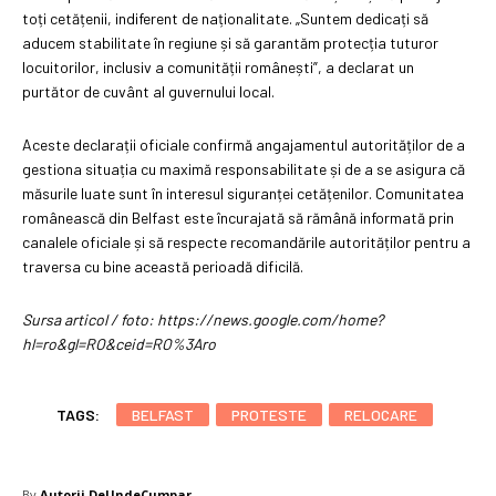
toți cetățenii, indiferent de naționalitate. „Suntem dedicați să
aducem stabilitate în regiune și să garantăm protecția tuturor
locuitorilor, inclusiv a comunității românești”, a declarat un
purtător de cuvânt al guvernului local.
Aceste declarații oficiale confirmă angajamentul autorităților de a
gestiona situația cu maximă responsabilitate și de a se asigura că
măsurile luate sunt în interesul siguranței cetățenilor. Comunitatea
românească din Belfast este încurajată să rămână informată prin
canalele oficiale și să respecte recomandările autorităților pentru a
traversa cu bine această perioadă dificilă.
Sursa articol / foto: https://news.google.com/home?
hl=ro&gl=RO&ceid=RO%3Aro
TAGS:
BELFAST
PROTESTE
RELOCARE
By
Autorii DeUndeCumpar