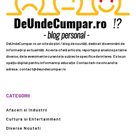
DeUndeCumpar.ro un site de știri / blog de noutăți, dedicat diseminării de
informații și actualități. Acesta oferă articole, reportaje și analize pe teme
diverse, de la evenimente curente la subiecte specifice de interes. Este un
spațiu digital pentru informare și educație. Contactati-ne oricand la
adresa: contact@deundecumpar.ro
CATEGORII
Afaceri si Industrii
Cultura si Entertainment
Diverse Noutati