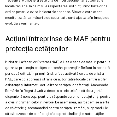
frecvente. Atmosfera este una de incertitudine, iar autoritățile
locale fac apel la calm și la respectarea instrucțiunilor forțelor de
ordine pentru a evita incidentele nedorite. Situația este atent
monitorizată, iar măsurile de securitate sunt ajustate în funcție de
evoluția evenimentelor.
Acțiuni întreprinse de MAE pentru
protecția cetățenilor
Ministerul Afacerilor Externe (MAE) a luat o serie de măsuri pentru a
garanta protecția cetățenilor români prezenți în Belfast în această
perioadă critică. În primul rând, a fost activată celula de criză a
MAE, care colaborează strâns cu autoritățile locale pentru a oferi
asistență și informații actualizate cetățenilor afectați. Ambasada
României în Regatul Unit a deschis o linie telefonică de urgență,
disponibilă nonstop, pentru a răspunde cererilor de ajutor și pentru
a oferi îndrumări celor în nevoie. De asemenea, au fost emise alerte
de călătorie și recomandări pentru cetățenii români, sugerându-le
să evite zonele de conflict și să respecte indicațiile autorităților