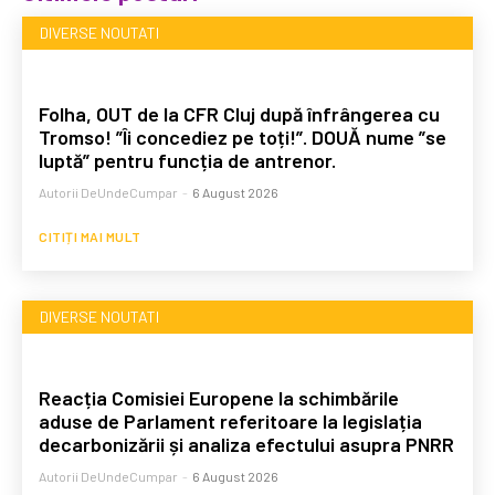
DIVERSE NOUTATI
Folha, OUT de la CFR Cluj după înfrângerea cu
Tromso! ”Îi concediez pe toți!”. DOUĂ nume ”se
luptă” pentru funcția de antrenor.
Autorii DeUndeCumpar
-
6 August 2026
CITIȚI MAI MULT
DIVERSE NOUTATI
Reacția Comisiei Europene la schimbările
aduse de Parlament referitoare la legislația
decarbonizării și analiza efectului asupra PNRR
Autorii DeUndeCumpar
-
6 August 2026