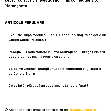
sector corruption investigation, has connections to
‘Ndrangheta
ARTICOLE POPULARE
Exclusiv | După meciul cu Rapid, i-a făcut o singură obiecție lui
Costel Gâlcă, ÎN DIRECT
Reacția lui Florin Manole în urma acuzațiilor lui Dragoș Pîslaru
despre cum se îmbină pensia cu salariul…
Volodimir Zelenski anunță un „acord semnificativ” și „istoric”
cu Donald Trump
Ce se întâmplă dacă un ceas amanetat este furat?
© Acest site este creat si administrat de
DeUndeCumpar.ro
.