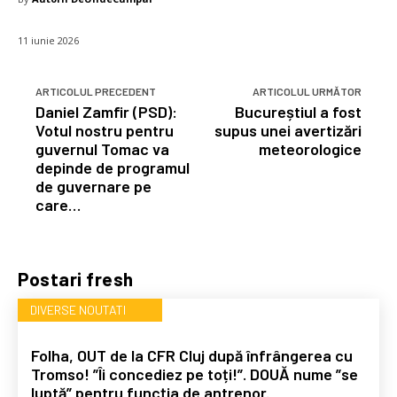
11 iunie 2026
ARTICOLUL PRECEDENT
ARTICOLUL URMĂTOR
Daniel Zamfir (PSD):
Bucureștiul a fost
Votul nostru pentru
supus unei avertizări
guvernul Tomac va
meteorologice
depinde de programul
de guvernare pe
care…
Postari fresh
DIVERSE NOUTATI
Folha, OUT de la CFR Cluj după înfrângerea cu
Tromso! ”Îi concediez pe toți!”. DOUĂ nume ”se
luptă” pentru funcția de antrenor.