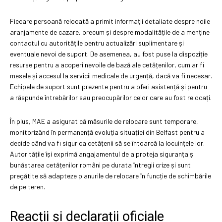
Fiecare persoană relocată a primit informații detaliate despre noile
aranjamente de cazare, precum și despre modalitățile de a menține
contactul cu autoritățile pentru actualizări suplimentare și
eventuale nevoi de suport. De asemenea, au fost puse la dispoziție
resurse pentru a acoperi nevoile de bază ale cetățenilor, cum ar fi
mesele și accesul la servicii medicale de urgență, dacă va fi necesar.
Echipele de suport sunt prezente pentru a oferi asistență și pentru
a răspunde întrebărilor sau preocupărilor celor care au fost relocați.
În plus, MAE a asigurat că măsurile de relocare sunt temporare,
monitorizând în permanență evoluția situației din Belfast pentru a
decide când va fi sigur ca cetățenii să se întoarcă la locuințele lor.
Autoritățile își exprimă angajamentul de a proteja siguranța și
bunăstarea cetățenilor români pe durata întregii crize și sunt
pregătite să adapteze planurile de relocare în funcție de schimbările
de pe teren.
Reacții și declarații oficiale