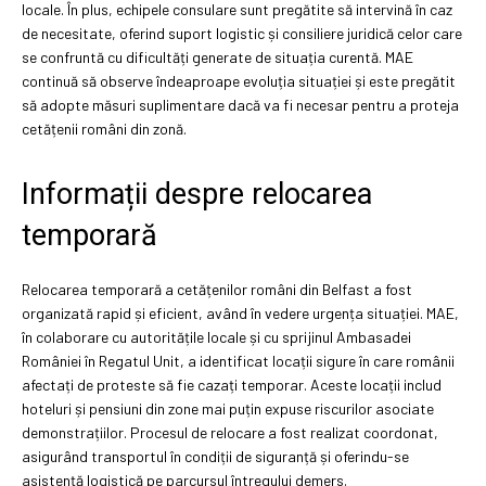
locale. În plus, echipele consulare sunt pregătite să intervină în caz
de necesitate, oferind suport logistic și consiliere juridică celor care
se confruntă cu dificultăți generate de situația curentă. MAE
continuă să observe îndeaproape evoluția situației și este pregătit
să adopte măsuri suplimentare dacă va fi necesar pentru a proteja
cetățenii români din zonă.
Informații despre relocarea
temporară
Relocarea temporară a cetățenilor români din Belfast a fost
organizată rapid și eficient, având în vedere urgența situației. MAE,
în colaborare cu autoritățile locale și cu sprijinul Ambasadei
României în Regatul Unit, a identificat locații sigure în care românii
afectați de proteste să fie cazați temporar. Aceste locații includ
hoteluri și pensiuni din zone mai puțin expuse riscurilor asociate
demonstrațiilor. Procesul de relocare a fost realizat coordonat,
asigurând transportul în condiții de siguranță și oferindu-se
asistență logistică pe parcursul întregului demers.