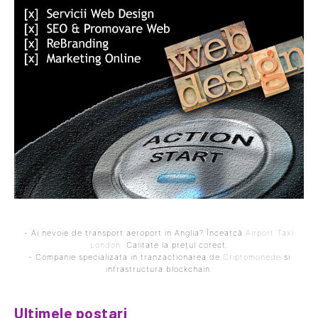
- Ai nevoie de transport aeroport in Anglia? Încearcă
Airport Taxi
London
. Calitate la prețul corect.
- Companie specializata in tranzactionarea de
Criptomonede
si
infrastructura blockchain.
Ultimele postari