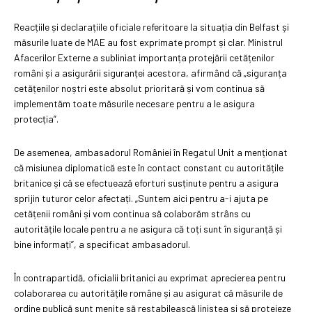
Reacțiile și declarațiile oficiale referitoare la situația din Belfast și
măsurile luate de MAE au fost exprimate prompt și clar. Ministrul
Afacerilor Externe a subliniat importanța protejării cetățenilor
români și a asigurării siguranței acestora, afirmând că „siguranța
cetățenilor noștri este absolut prioritară și vom continua să
implementăm toate măsurile necesare pentru a le asigura
protecția”.
De asemenea, ambasadorul României în Regatul Unit a menționat
că misiunea diplomatică este în contact constant cu autoritățile
britanice și că se efectuează eforturi susținute pentru a asigura
sprijin tuturor celor afectați. „Suntem aici pentru a-i ajuta pe
cetățenii români și vom continua să colaborăm strâns cu
autoritățile locale pentru a ne asigura că toți sunt în siguranță și
bine informați”, a specificat ambasadorul.
În contrapartidă, oficialii britanici au exprimat aprecierea pentru
colaborarea cu autoritățile române și au asigurat că măsurile de
ordine publică sunt menite să restabilească liniștea și să protejeze