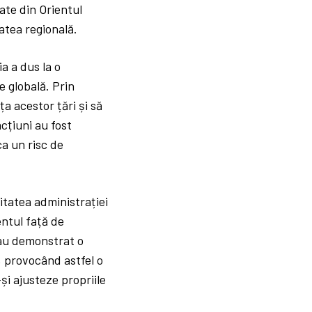
tate din Orientul
tatea regională.
a a dus la o
e globală. Prin
a acestor țări și să
cțiuni au fost
ca un risc de
itatea administrației
entul față de
 au demonstrat o
, provocând astfel o
-și ajusteze propriile