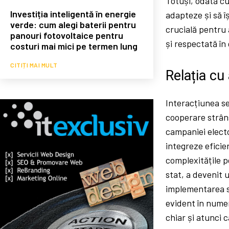
Totuși, odată cu 
Investiția inteligentă în energie
adapteze și să îș
verde: cum alegi baterii pentru
crucială pentru 
panouri fotovoltaice pentru
și respectată în
costuri mai mici pe termen lung
CITIȚI MAI MULT
Relația cu
Interacțiunea s
cooperare strânsă
campaniei electo
integreze eficien
complexitățile p
stat, a devenit 
implementarea st
evident în numer
chiar și atunci 