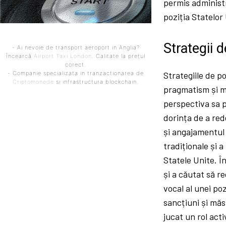
permis administr
poziția Statelor
Strategii d
- Ai nevoie de transport aeroport in Anglia?
Încearcă
Airport Taxi London
. Calitate la prețul
corect.
- Companie specializata in tranzactionarea de
Strategiile de p
Criptomonede
si infrastructura blockchain.
pragmatism și m
perspectiva sa p
dorința de a red
și angajamentul 
tradiționale și 
Statele Unite. În
și a căutat să r
vocal al unei po
sancțiuni și mă
jucat un rol acti