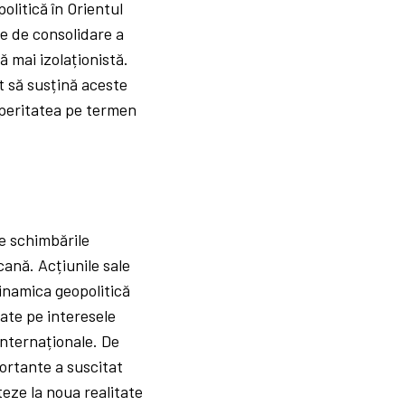
litică în Orientul
re de consolidare a
ă mai izolaționistă.
at să susțină aceste
speritatea pe termen
re schimbările
cană. Acțiunile sale
dinamica geopolitică
rate pe interesele
internaționale. De
ortante a suscitat
pteze la noua realitate