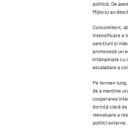
politică. De ase
Mijlociu au desch
Concomitent, ab
intensificare a t
sancțiuni și măs
promoveze un ech
întâmpinate cu c
escaladare a con
Pe termen lung, 
de a menține un 
cooperarea inter
dorință clară de
reevaluare a rela
politici externe.