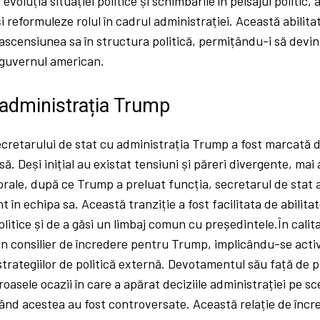
evoluția situației politice și schimbările în peisajul politic, 
i reformuleze rolul în cadrul administrației. Această abilita
ascensiunea sa în structura politică, permițându-i să devin
 guvernul american.
 administrația Trump
ecretarului de stat cu administrația Trump a fost marcată 
. Deși inițial au existat tensiuni și păreri divergente, mai 
rale, după ce Trump a preluat funcția, secretarul de stat a
t în echipa sa. Această tranziție a fost facilitata de abilita
olitice și de a găsi un limbaj comun cu președintele.În calit
un consilier de încredere pentru Trump, implicându-se activ
rategiilor de politică externă. Devotamentul său față de p
oasele ocazii în care a apărat deciziile administrației pe s
când acestea au fost controversate. Această relație de încr