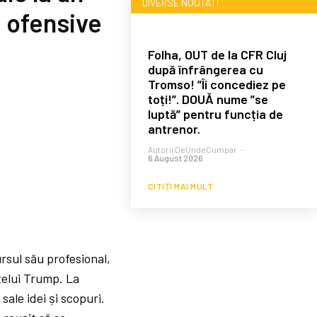
DIVERSE NOUTATI
i ofensive
Folha, OUT de la CFR Cluj
după înfrângerea cu
Tromso! ”Îi concediez pe
toți!”. DOUĂ nume ”se
luptă” pentru funcția de
antrenor.
Autorii DeUndeCumpar
-
6 August 2026
CITIȚI MAI MULT
sul său profesional,
telui Trump. La
sale idei și scopuri.