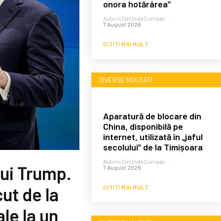
onora hotărârea”
Autorii DeUndeCumpar
-
7 August 2026
CITIȚI MAI MULT
DIVERSE NOUTATI
Aparatură de blocare din
China, disponibilă pe
internet, utilizată în „jaful
secolului” de la Timișoara
Autorii DeUndeCumpar
-
lui Trump.
7 August 2026
CITIȚI MAI MULT
ut de la
le la un