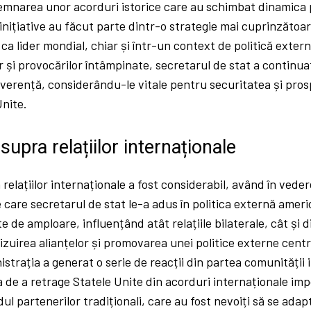
emnarea unor acorduri istorice care au schimbat dinamica po
 inițiative au făcut parte dintr-o strategie mai cuprinzătoa
 ca lider mondial, chiar și într-un context de politică extern
lor și provocărilor întâmpinate, secretarul de stat a continu
everență, considerându-le vitale pentru securitatea și pro
Unite.
supra relațiilor internaționale
relațiilor internaționale a fost considerabil, având în vede
 care secretarul de stat le-a adus în politica externă ameri
e de amploare, influențând atât relațiile bilaterale, cât și 
vizuirea alianțelor și promovarea unei politice externe cent
istrația a generat o serie de reacții din partea comunității 
 de a retrage Statele Unite din acorduri internaționale imp
ndul partenerilor tradiționali, care au fost nevoiți să se ada