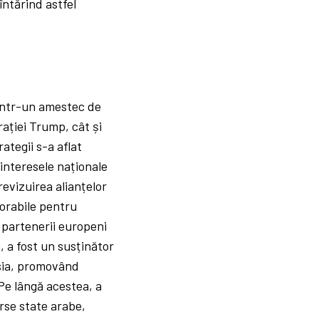
întărind astfel
rintr-un amestec de
ației Trump, cât și
ategii s-a aflat
 interesele naționale
revizuirea alianțelor
vorabile pentru
u partenerii europeni
, a fost un susținător
usia, promovând
Pe lângă acestea, a
verse state arabe,