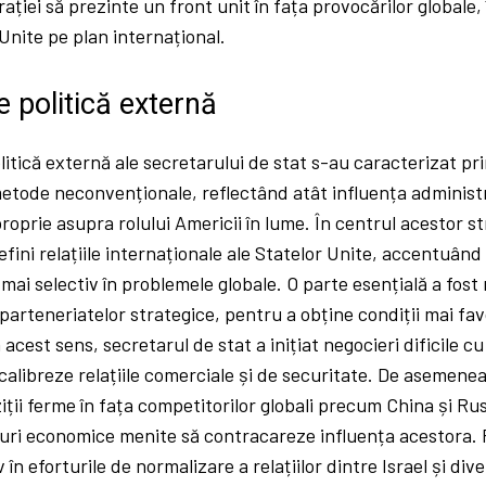
ației să prezinte un front unit în fața provocărilor globale, 
 Unite pe plan internațional.
e politică externă
olitică externă ale secretarului de stat s-au caracterizat p
etode neconvenționale, reflectând atât influența administr
roprie asupra rolului Americii în lume. În centrul acestor str
efini relațiile internaționale ale Statelor Unite, accentuând
mai selectiv în problemele globale. O parte esențială a fost 
a parteneriatelor strategice, pentru a obține condiții mai fa
 acest sens, secretarul de stat a inițiat negocieri dificile c
ecalibreze relațiile comerciale și de securitate. De asemenea
ziții ferme în fața competitorilor globali precum China și R
suri economice menite să contracareze influența acestora. 
v în eforturile de normalizare a relațiilor dintre Israel și di