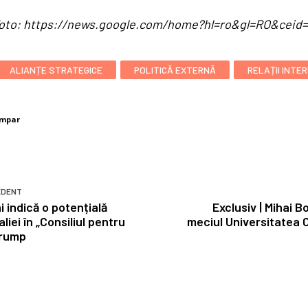
/ foto: https://news.google.com/home?hl=ro&gl=RO&cei
ALIANȚE STRATEGICE
POLITICĂ EXTERNĂ
RELAȚII INTE
umpar
EDENT
i indică o potențială
Exclusiv | Mihai 
aliei în „Consiliul pentru
meciul Universitatea 
Trump