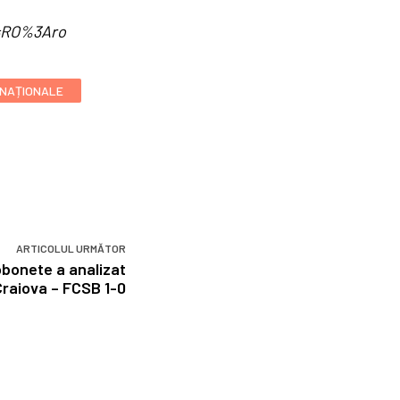
d=RO%3Aro
RNAȚIONALE
ARTICOLUL URMĂTOR
Bobonete a analizat
Craiova – FCSB 1-0