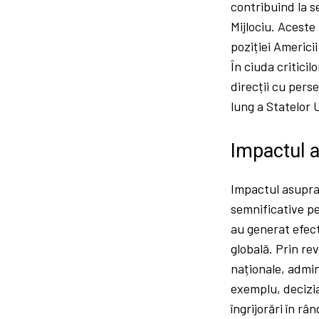
contribuind la s
Mijlociu. Aceste
poziției Americii
În ciuda critici
direcții cu pers
lung a Statelor 
Impactul a
Impactul asupra 
semnificative pe
au generat efect
globală. Prin re
naționale, admin
exemplu, decizia
îngrijorări în râ