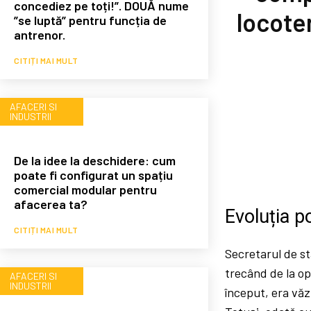
concediez pe toți!”. DOUĂ nume
locote
”se luptă” pentru funcția de
antrenor.
CITIȚI MAI MULT
AFACERI SI
INDUSTRII
De la idee la deschidere: cum
poate fi configurat un spațiu
comercial modular pentru
afacerea ta?
Evoluția po
CITIȚI MAI MULT
Secretarul de s
trecând de la op
AFACERI SI
INDUSTRII
început, era văz