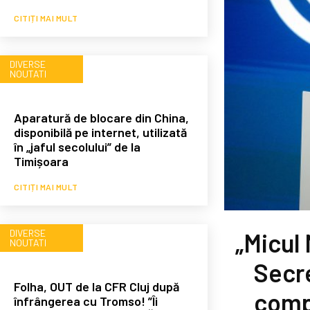
CITIȚI MAI MULT
DIVERSE
NOUTATI
Aparatură de blocare din China,
disponibilă pe internet, utilizată
în „jaful secolului” de la
Timișoara
CITIȚI MAI MULT
DIVERSE
„Micul
NOUTATI
Secre
Folha, OUT de la CFR Cluj după
compe
înfrângerea cu Tromso! ”Îi