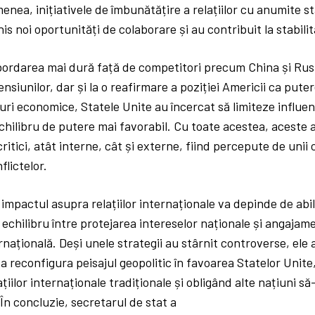
menea, inițiativele de îmbunătățire a relațiilor cu anumite s
is noi oportunități de colaborare și au contribuit la stabili
ordarea mai dură față de competitori precum China și Rusi
ensiunilor, dar și la o reafirmare a poziției Americii ca puter
uri economice, Statele Unite au încercat să limiteze influenț
ilibru de putere mai favorabil. Cu toate acestea, aceste a
ritici, atât interne, cât și externe, fiind percepute de unii 
flictelor.
impactul asupra relațiilor internaționale va depinde de abil
echilibru între protejarea intereselor naționale și angajam
națională. Deși unele strategii au stârnit controverse, ele
 a reconfigura peisajul geopolitic în favoarea Statelor Unite
țiilor internaționale tradiționale și obligând alte națiuni să
 În concluzie, secretarul de stat a