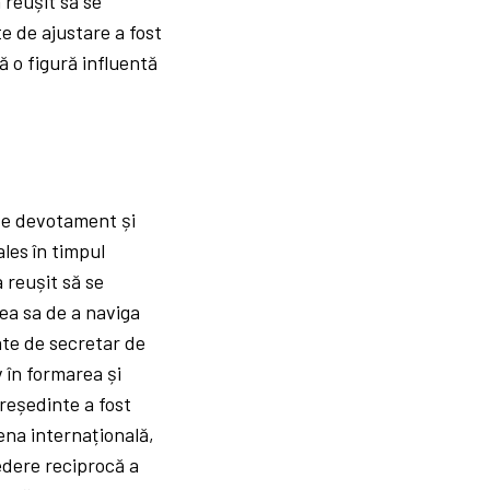
a reușit să se
te de ajustare a fost
ă o figură influentă
de devotament și
ales în timpul
 reușit să se
tea sa de a naviga
ate de secretar de
 în formarea și
reședinte a fost
cena internațională,
edere reciprocă a