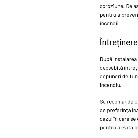
coroziune. De a
pentru a preveni
incendii.
Întreținer
După instalarea 
deosebită întreț
depuneri de funi
incendiu.
Se recomandă ca 
de preferință în
cazul în care se
pentru a evita p