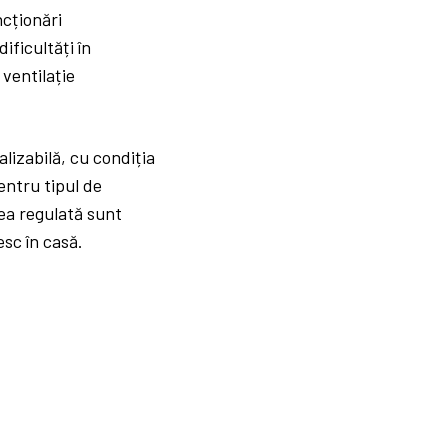
ncționări
ificultăți în
ventilație
lizabilă, cu condiția
entru tipul de
rea regulată sunt
esc în casă.