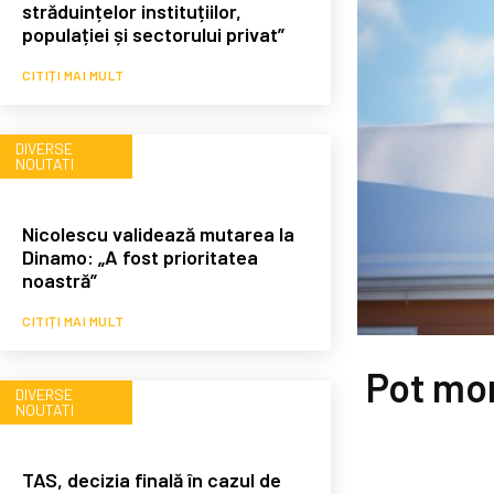
străduințelor instituțiilor,
populației și sectorului privat”
CITIȚI MAI MULT
DIVERSE
NOUTATI
Nicolescu validează mutarea la
Dinamo: „A fost prioritatea
noastră”
CITIȚI MAI MULT
Pot mon
DIVERSE
NOUTATI
TAS, decizia finală în cazul de