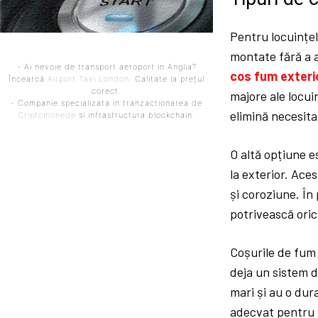
Pentru locuințel
montate fără a a
- Ai nevoie de transport aeroport in Anglia?
cos fum exteri
Încearcă
Airport Taxi London
. Calitate la prețul
corect.
majore ale locuin
- Companie specializata in tranzactionarea de
elimină necesita
Criptomonede
si infrastructura blockchain.
O altă opțiune e
la exterior. Ace
și coroziune. În 
potrivească oric
Coșurile de fum 
deja un sistem d
mari și au o dur
adecvat pentru 