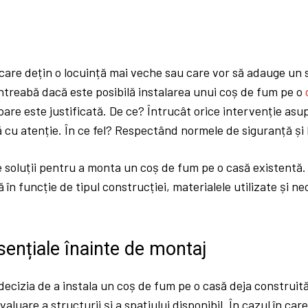
are dețin o locuință mai veche sau care vor să adauge un s
ntreabă dacă este posibilă instalarea unui coș de fum pe o
re este justificată. De ce? Întrucât orice intervenție asup
ă cu atenție. În ce fel? Respectând normele de siguranță și l
 soluții pentru a monta un coș de fum pe o casă existentă. 
 în funcție de tipul construcției, materialele utilizate și ne
ențiale înainte de montaj
 decizia de a instala un coș de fum pe o casă deja construit
aluare a structurii și a spațiului disponibil. În cazul în car