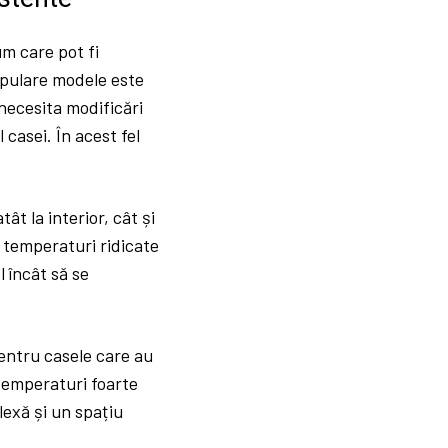
um care pot fi
opulare modele este
 necesita modificări
 casei. În acest fel
t la interior, cât și
a temperaturi ridicate
l încât să se
pentru casele care au
 temperaturi foarte
lexă și un spațiu