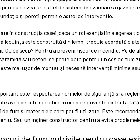
al pentru a avea un astfel de sistem de evacuare a gazelor, 
undația și pereții permit o astfel de intervenție.
zate în construcția casei joacă un rol esențial în alegerea ti
 locuința este construită din lemn, trebuie acordată o atenț
i. Cu ce scop? Pentru a preveni riscul de incendiu. Pe de a
 cărămidă sau beton, se poate opta pentru un coș de fum z
 este mai ușor de montat și necesită intervenții minime asu
portant este respectarea normelor de siguranță și a reglem
te avea cerințe specifice în ceea ce privește distanța față 
i de fum și materialele care pot fi utilizate. Este recomand
meniu. Sau un inginer constructor pentru a evita problemele
coșuri de fum potrivite pentru case ex