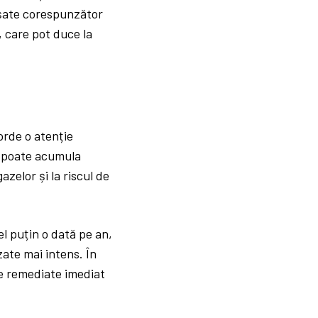
nșate corespunzător
 care pot duce la
orde o atenție
t poate acumula
zelor și la riscul de
l puțin o dată pe an,
zate mai intens. În
ie remediate imediat