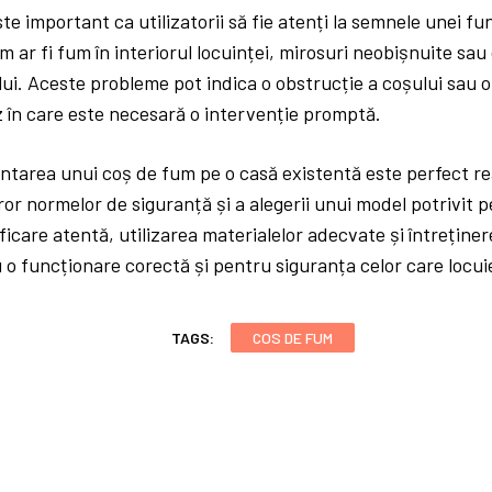
e important ca utilizatorii să fie atenți la semnele unei fu
 ar fi fum în interiorul locuinței, mirosuri neobișnuite sau d
ui. Aceste probleme pot indica o obstrucție a coșului sau o 
z în care este necesară o intervenție promptă.
tarea unui coș de fum pe o casă existentă este perfect rea
ror normelor de siguranță și a alegerii unui model potrivit p
ificare atentă, utilizarea materialelor adecvate și întreține
 o funcționare corectă și pentru siguranța celor care locui
TAGS:
COS DE FUM