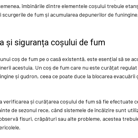
semenea, îmbinările dintre elementele coșului trebuie eta
 scurgerile de fum și acumularea depunerilor de funingine,
ea și siguranța coșului de fum
unui coș de fum pe o casă existentă, este esențial să se ac
inerii acestuia. Un coș de fum care nu este curățat regula
ngine și gudron, ceea ce poate duce la blocarea evacuării ga
verificarea și curățarea coșului de fum să fie efectuate ce
ainte de sezonul rece, când sistemele de încălzire sunt utili
 observă fisuri, crăpături sau alte probleme, acestea trebu
ericolele.