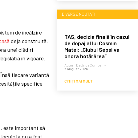
DIVERSE NOUTATI
istem de încălzire
TAS, decizia finală în cazul
casă
deja construită.
de dopaj al lui Cosmin
Matei: „Clubul Sepsi va
ra unei clădiri
onora hotărârea”
egislația în vigoare.
Autorii DeUndeCumpar
-
7 August 2026
Însă fiecare variantă
CITIȚI MAI MULT
cesitățile specifice
ă, este important să
e locuința nu a fost