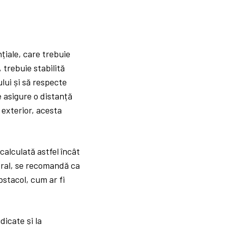
țiale, care trebuie
 trebuie stabilită
lui și să respecte
 asigure o distanță
exterior, acesta
alculată astfel încât
neral, se recomandă ca
bstacol, cum ar fi
dicate și la