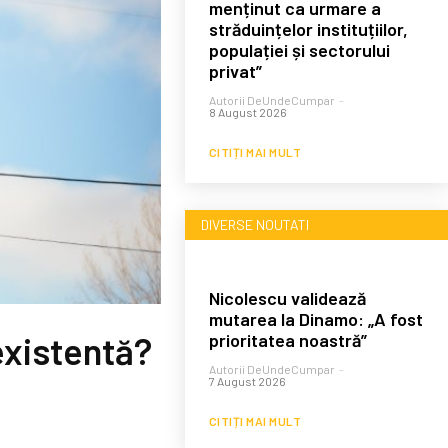
menținut ca urmare a
străduințelor instituțiilor,
populației și sectorului
privat”
Autorii DeUndeCumpar
-
8 August 2026
CITIȚI MAI MULT
DIVERSE NOUTATI
Nicolescu validează
mutarea la Dinamo: „A fost
prioritatea noastră”
existentă?
Autorii DeUndeCumpar
-
7 August 2026
CITIȚI MAI MULT