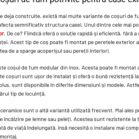
e deja construite, există mai multe variante de coșuri de f
fecta semnificativ structura casei. Unul dintre cele mai p
or
. De ce? Fiindcă oferă o soluție rapidă și eficientă, fără a
ței. Acest tip de coș poate fi montat pe peretele exterior al
tea de a sparge acoperișul sau pereții interiori.
ste coșul de fum modular din inox. Acesta poate fi montat atâ
ste coșuri sunt ușor de instalat și oferă o bună rezistență l
plus, sunt disponibile în diferite dimensiuni și modele. Astfe
ărui tip de locuință.
ceramice sunt o altă variantă utilizată frecvent. Mai ales 
e încălzire pe lemne sau peleți. Acestea sunt rezistente la
ată de viață îndelungată, însă necesită o instalare mai comp
montaj.