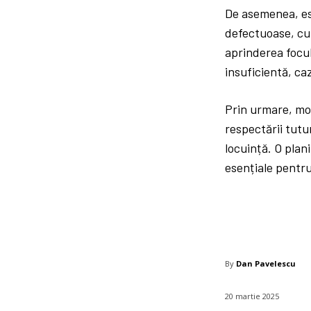
De asemenea, est
defectuoase, cum
aprinderea focul
insuficientă, ca
Prin urmare, mon
respectării tutu
locuință. O plan
esențiale pentru
By
Dan Pavelescu
20 martie 2025