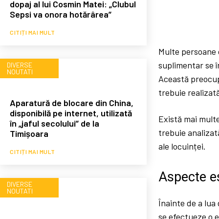
dopaj al lui Cosmin Matei: „Clubul
Sepsi va onora hotărârea”
CITIȚI MAI MULT
Multe persoane c
suplimentar se î
DIVERSE
NOUTATI
Această preocupa
trebuie realizat
Aparatură de blocare din China,
disponibilă pe internet, utilizată
Există mai multe
în „jaful secolului” de la
trebuie analizată
Timișoara
ale locuinței.
CITIȚI MAI MULT
Aspecte es
DIVERSE
NOUTATI
Înainte de a lua
se efectueze o ev