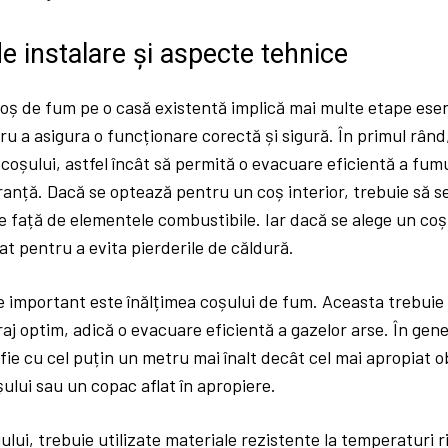
e instalare și aspecte tehnice
oș de fum pe o casă existentă implică mai multe etape esen
u a asigura o funcționare corectă și sigură. În primul rând,
 coșului, astfel încât să permită o evacuare eficientă a fumu
anță. Dacă se optează pentru un coș interior, trebuie să se
față de elementele combustibile. Iar dacă se alege un coș 
lat pentru a evita pierderile de căldură.
 important este înălțimea coșului de fum. Aceasta trebuie c
raj optim, adică o evacuare eficientă a gazelor arse. În ge
fie cu cel puțin un metru mai înalt decât cel mai apropiat o
ului sau un copac aflat în apropiere.
lui, trebuie utilizate materiale rezistente la temperaturi ri