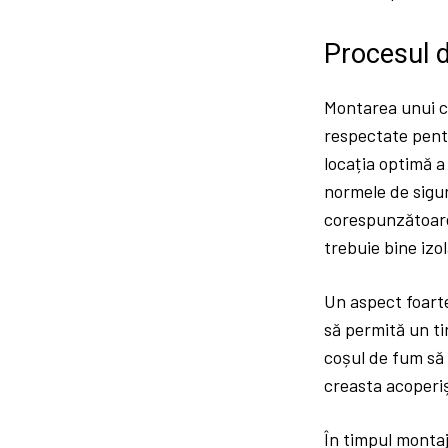
Procesul d
Montarea unui c
respectate pentr
locația optimă a
normele de sigur
corespunzătoare 
trebuie bine izo
Un aspect foarte
să permită un ti
coșul de fum să 
creasta acoperiș
În timpul montaju