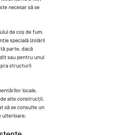
este necesar să se
pului de coș de fum.
ie specială izolării
ltă parte, dacă
idit sau pentru unul
pra structurii
entărilor locale.
de alte construcții,
at să se consulte un
 ulterioare.
istente