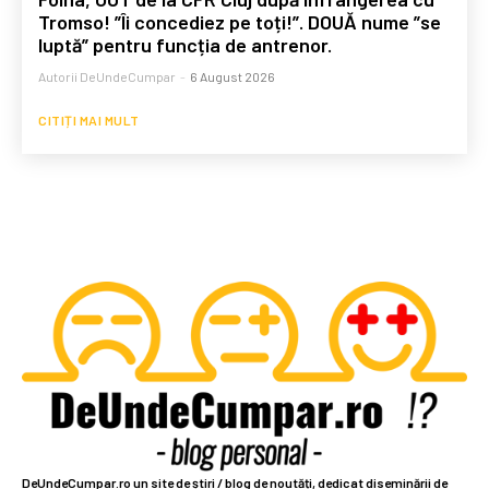
Tromso! ”Îi concediez pe toți!”. DOUĂ nume ”se
luptă” pentru funcția de antrenor.
Autorii DeUndeCumpar
-
6 August 2026
CITIȚI MAI MULT
DeUndeCumpar.ro un site de știri / blog de noutăți, dedicat diseminării de