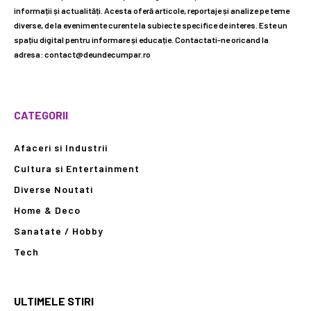
informații și actualități. Acesta oferă articole, reportaje și analize pe teme
diverse, de la evenimente curente la subiecte specifice de interes. Este un
spațiu digital pentru informare și educație. Contactati-ne oricand la
adresa: contact@deundecumpar.ro
CATEGORII
Afaceri si Industrii
Cultura si Entertainment
Diverse Noutati
Home & Deco
Sanatate / Hobby
Tech
ULTIMELE STIRI