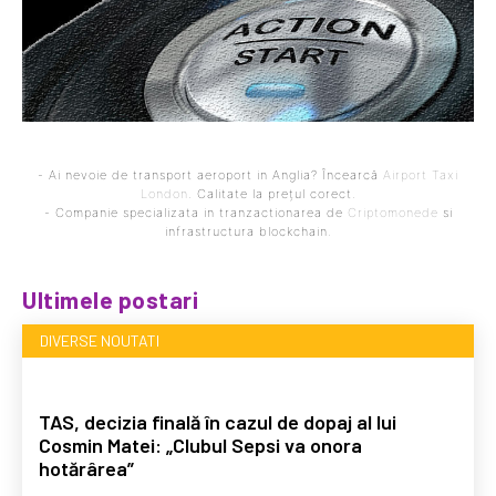
- Ai nevoie de transport aeroport in Anglia? Încearcă
Airport Taxi
London
. Calitate la prețul corect.
- Companie specializata in tranzactionarea de
Criptomonede
si
infrastructura blockchain.
Ultimele postari
DIVERSE NOUTATI
TAS, decizia finală în cazul de dopaj al lui
Cosmin Matei: „Clubul Sepsi va onora
hotărârea”