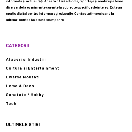
informații și actualități. Acesta oferă articole, reportaje și analize pe teme
diverse, de la evenimente curente la subiecte specifice de interes. Este un
spațiu digital pentru informare și educație. Contactati-ne oricand la
adresa: contact@deundecumpar.ro
CATEGORII
Afaceri si Industrii
Cultura si Entertainment
Diverse Noutati
Home & Deco
Sanatate / Hobby
Tech
ULTIMELE STIRI