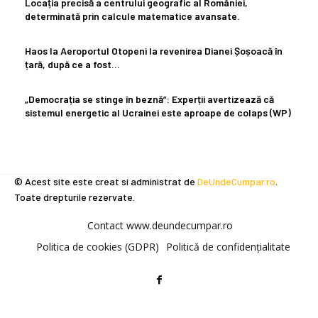
Locația precisă a centrului geografic al României,
determinată prin calcule matematice avansate.
Haos la Aeroportul Otopeni la revenirea Dianei Șoșoacă în
țară, după ce a fost…
„Democrația se stinge în beznă”: Experții avertizează că
sistemul energetic al Ucrainei este aproape de colaps (WP)
© Acest site este creat si administrat de
DeUndeCumpar.ro
.
Toate drepturile rezervate.
Contact www.deundecumpar.ro
Politica de cookies (GDPR)
Politică de confidențialitate