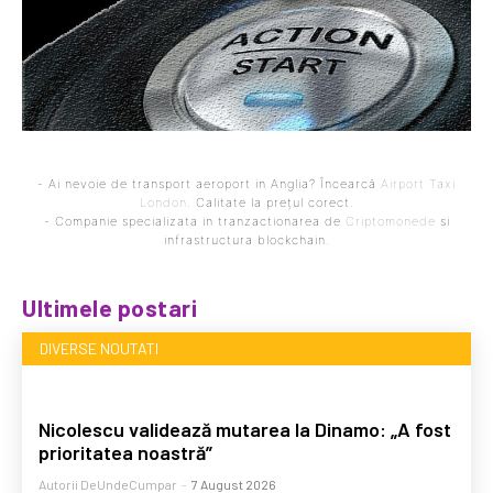
- Ai nevoie de transport aeroport in Anglia? Încearcă
Airport Taxi
London
. Calitate la prețul corect.
- Companie specializata in tranzactionarea de
Criptomonede
si
infrastructura blockchain.
Ultimele postari
DIVERSE NOUTATI
Nicolescu validează mutarea la Dinamo: „A fost
prioritatea noastră”
Autorii DeUndeCumpar
-
7 August 2026