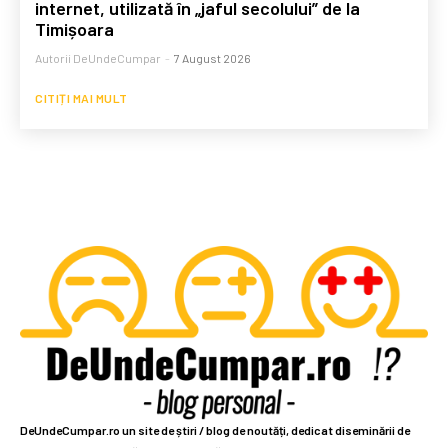
internet, utilizată în „jaful secolului” de la
Timișoara
Autorii DeUndeCumpar
-
7 August 2026
CITIȚI MAI MULT
DeUndeCumpar.ro un site de știri / blog de noutăți, dedicat diseminării de