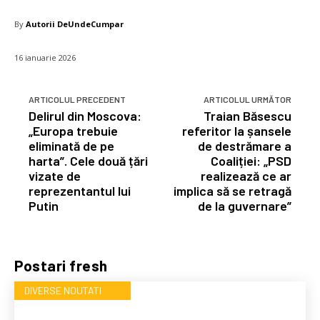
By
Autorii DeUndeCumpar
16 ianuarie 2026
ARTICOLUL PRECEDENT
ARTICOLUL URMĂTOR
Delirul din Moscova:
Traian Băsescu
„Europa trebuie
referitor la șansele
eliminată de pe
de destrămare a
harta”. Cele două țări
Coaliției: „PSD
vizate de
realizează ce ar
reprezentantul lui
implica să se retragă
Putin
de la guvernare”
Postari fresh
DIVERSE NOUTATI