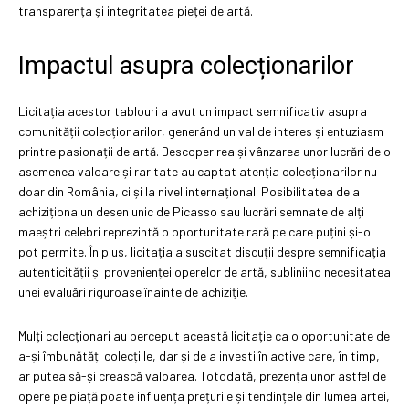
transparența și integritatea pieței de artă.
Impactul asupra colecționarilor
Licitația acestor tablouri a avut un impact semnificativ asupra
comunității colecționarilor, generând un val de interes și entuziasm
printre pasionații de artă. Descoperirea și vânzarea unor lucrări de o
asemenea valoare și raritate au captat atenția colecționarilor nu
doar din România, ci și la nivel internațional. Posibilitatea de a
achiziționa un desen unic de Picasso sau lucrări semnate de alți
maeștri celebri reprezintă o oportunitate rară pe care puțini și-o
pot permite. În plus, licitația a suscitat discuții despre semnificația
autenticității și provenienței operelor de artă, subliniind necesitatea
unei evaluări riguroase înainte de achiziție.
Mulți colecționari au perceput această licitație ca o oportunitate de
a-și îmbunătăți colecțiile, dar și de a investi în active care, în timp,
ar putea să-și crească valoarea. Totodată, prezența unor astfel de
opere pe piață poate influența prețurile și tendințele din lumea artei,