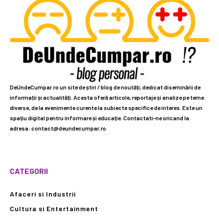
DeUndeCumpar.ro un site de știri / blog de noutăți, dedicat diseminării de
informații și actualități. Acesta oferă articole, reportaje și analize pe teme
diverse, de la evenimente curente la subiecte specifice de interes. Este un
spațiu digital pentru informare și educație. Contactati-ne oricand la
adresa: contact@deundecumpar.ro
CATEGORII
Afaceri si Industrii
Cultura si Entertainment