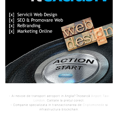
- Ai nevoie de transport aeroport in Anglia? Încearcă
Airport Taxi
London
. Calitate la prețul corect.
- Companie specializata in tranzactionarea de
Criptomonede
si
infrastructura blockchain.