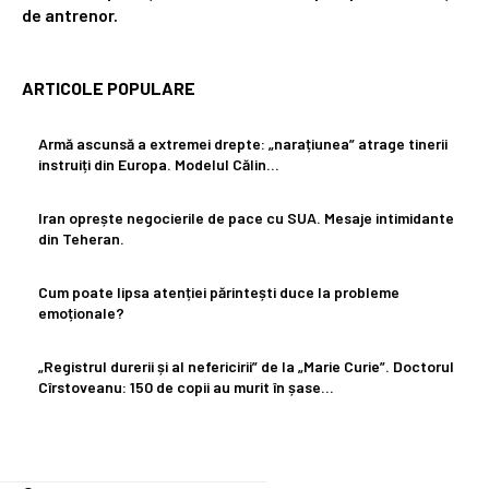
de antrenor.
ARTICOLE POPULARE
Armă ascunsă a extremei drepte: „narațiunea” atrage tinerii
instruiți din Europa. Modelul Călin…
Iran oprește negocierile de pace cu SUA. Mesaje intimidante
din Teheran.
Cum poate lipsa atenției părintești duce la probleme
emoționale?
„Registrul durerii și al nefericirii” de la „Marie Curie”. Doctorul
Cîrstoveanu: 150 de copii au murit în șase…