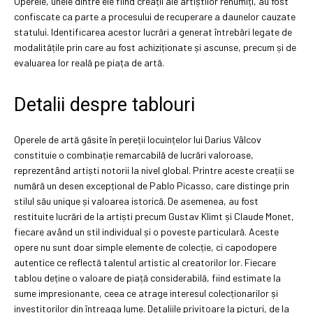
Operele, unele dintre ele fiind creații ale artiștilor renumiți, au fost
confiscate ca parte a procesului de recuperare a daunelor cauzate
statului. Identificarea acestor lucrări a generat întrebări legate de
modalitățile prin care au fost achiziționate și ascunse, precum și de
evaluarea lor reală pe piața de artă.
Detalii despre tablouri
Operele de artă găsite în pereții locuințelor lui Darius Vâlcov
constituie o combinație remarcabilă de lucrări valoroase,
reprezentând artiști notorii la nivel global. Printre aceste creații se
numără un desen excepțional de Pablo Picasso, care distinge prin
stilul său unique și valoarea istorică. De asemenea, au fost
restituite lucrări de la artiști precum Gustav Klimt și Claude Monet,
fiecare având un stil individual și o poveste particulară. Aceste
opere nu sunt doar simple elemente de colecție, ci capodopere
autentice ce reflectă talentul artistic al creatorilor lor. Fiecare
tablou deține o valoare de piață considerabilă, fiind estimate la
sume impresionante, ceea ce atrage interesul colecționarilor și
investitorilor din întreaga lume. Detaliile privitoare la picturi, de la