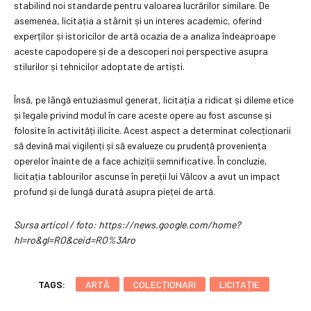
stabilind noi standarde pentru valoarea lucrărilor similare. De
asemenea, licitația a stârnit și un interes academic, oferind
experților și istoricilor de artă ocazia de a analiza îndeaproape
aceste capodopere și de a descoperi noi perspective asupra
stilurilor și tehnicilor adoptate de artiști.
Însă, pe lângă entuziasmul generat, licitația a ridicat și dileme etice
și legale privind modul în care aceste opere au fost ascunse și
folosite în activități ilicite. Acest aspect a determinat colecționarii
să devină mai vigilenți și să evalueze cu prudență proveniența
operelor înainte de a face achiziții semnificative. În concluzie,
licitația tablourilor ascunse în pereții lui Vâlcov a avut un impact
profund și de lungă durată asupra pieței de artă.
Sursa articol / foto: https://news.google.com/home?
hl=ro&gl=RO&ceid=RO%3Aro
TAGS:
ARTĂ
COLECȚIONARI
LICITAȚIE