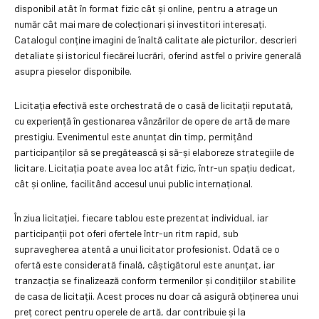
disponibil atât în format fizic cât și online, pentru a atrage un
număr cât mai mare de colecționari și investitori interesați.
Catalogul conține imagini de înaltă calitate ale picturilor, descrieri
detaliate și istoricul fiecărei lucrări, oferind astfel o privire generală
asupra pieselor disponibile.
Licitația efectivă este orchestrată de o casă de licitații reputată,
cu experiență în gestionarea vânzărilor de opere de artă de mare
prestigiu. Evenimentul este anunțat din timp, permițând
participanților să se pregătească și să-și elaboreze strategiile de
licitare. Licitația poate avea loc atât fizic, într-un spațiu dedicat,
cât și online, facilitând accesul unui public internațional.
În ziua licitației, fiecare tablou este prezentat individual, iar
participanții pot oferi ofertele într-un ritm rapid, sub
supravegherea atentă a unui licitator profesionist. Odată ce o
ofertă este considerată finală, câștigătorul este anunțat, iar
tranzacția se finalizează conform termenilor și condițiilor stabilite
de casa de licitații. Acest proces nu doar că asigură obținerea unui
preț corect pentru operele de artă, dar contribuie și la