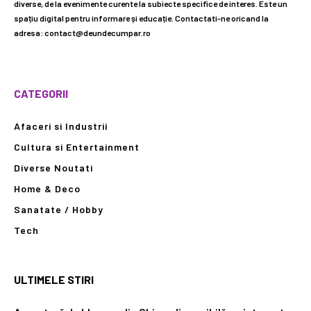
diverse, de la evenimente curente la subiecte specifice de interes. Este un
spațiu digital pentru informare și educație. Contactati-ne oricand la
adresa: contact@deundecumpar.ro
CATEGORII
Afaceri si Industrii
Cultura si Entertainment
Diverse Noutati
Home & Deco
Sanatate / Hobby
Tech
ULTIMELE STIRI