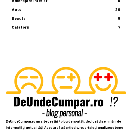
Amenajare interior
10
Auto
20
Beauty
8
Calatorii
7
DeUndeCumpar.ro un site de știri / blog de noutăți, dedicat diseminării de
informații și actualități. Acesta oferă articole, reportaje și analize pe teme