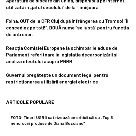
Aparatură de blocare din China, disponibilă pe internet,
utilizată în „jaful secolului” de la Timișoara
Folha, OUT de la CFR Cluj după înfrângerea cu Tromso! ”Îi
concediez pe toți!”. DOUĂ nume ”se luptă” pentru funcția
de antrenor.
Reacția Comisiei Europene la schimbările aduse de
Parlament referitoare la legislația decarbonizării și
analiza efectului asupra PNRR
Guvernul pregătește un document legal pentru
restricționarea utilizării energiei electrice
ARTICOLE POPULARE
FOTO: Tinerii USR îi satirizează pe criticii săi cu „Top 5
nenorociri produse de Diana Buzoianu”