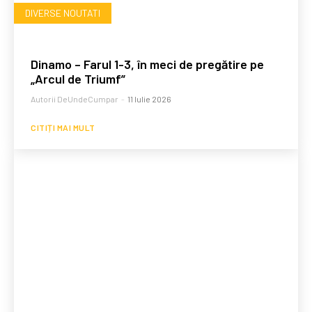
DIVERSE NOUTATI
Dinamo – Farul 1-3, în meci de pregătire pe
„Arcul de Triumf”
Autorii DeUndeCumpar
-
11 Iulie 2026
CITIȚI MAI MULT