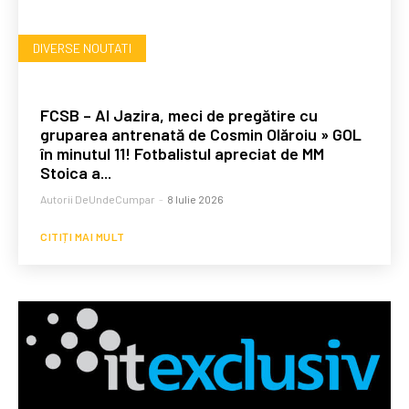
DIVERSE NOUTATI
FCSB – Al Jazira, meci de pregătire cu
gruparea antrenată de Cosmin Olăroiu » GOL
în minutul 11! Fotbalistul apreciat de MM
Stoica a...
Autorii DeUndeCumpar
-
8 Iulie 2026
CITIȚI MAI MULT