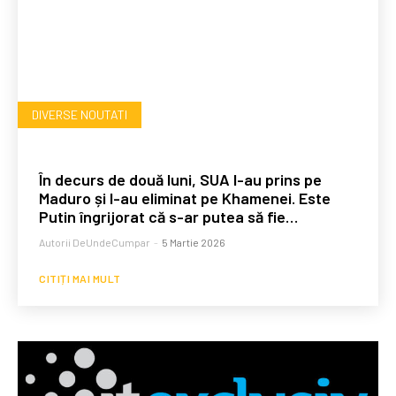
DIVERSE NOUTATI
În decurs de două luni, SUA l-au prins pe
Maduro și l-au eliminat pe Khamenei. Este
Putin îngrijorat că s-ar putea să fie…
Autorii DeUndeCumpar
-
5 Martie 2026
CITIȚI MAI MULT