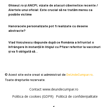
Ghiseul.ro și ANCPI, vizate de atacuri cibernetice recente /
Alertele unui oficial: Este crucial să ne tratăm mereu ca
posibile victime
Hanoracele personalizate pot fi realizate cu desene
abstracte?
Vlad Voiculescu răspunde după ce România a înfruntat o
înfrângere în instanță în litigiul cu Pfizer referitor la vaccinuri
și va fi obligată să...
© Acest site este creat si administrat de
DeUndeCumpar.ro
.
Toate drepturile rezervate.
Contact www.deundecumpar.ro
Politica de cookies (GDPR)
Politică de confidențialitate