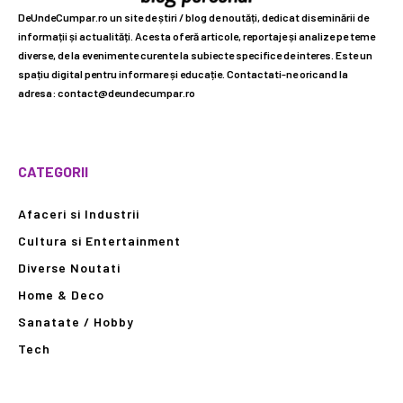
DeUndeCumpar.ro un site de știri / blog de noutăți, dedicat diseminării de
informații și actualități. Acesta oferă articole, reportaje și analize pe teme
diverse, de la evenimente curente la subiecte specifice de interes. Este un
spațiu digital pentru informare și educație. Contactati-ne oricand la
adresa: contact@deundecumpar.ro
CATEGORII
Afaceri si Industrii
Cultura si Entertainment
Diverse Noutati
Home & Deco
Sanatate / Hobby
Tech