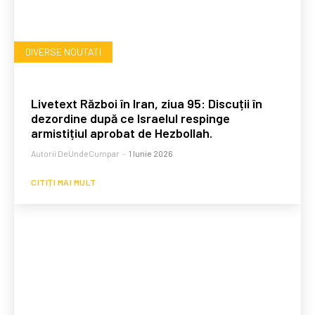
DIVERSE NOUTATI
Livetext Război în Iran, ziua 95: Discuții în
dezordine după ce Israelul respinge
armistițiul aprobat de Hezbollah.
Autorii DeUndeCumpar
-
1 Iunie 2026
CITIȚI MAI MULT