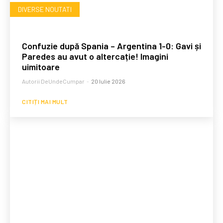
DIVERSE NOUTATI
Confuzie după Spania – Argentina 1-0: Gavi și
Paredes au avut o altercație! Imagini
uimitoare
Autorii DeUndeCumpar
-
20 Iulie 2026
CITIȚI MAI MULT