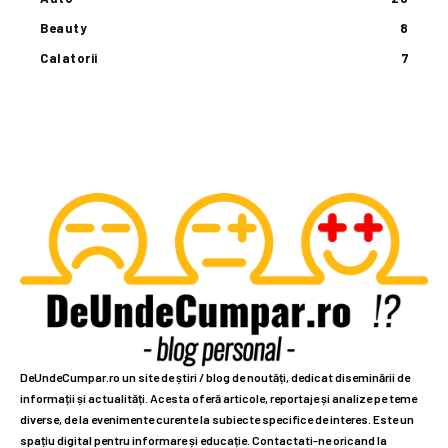
Beauty
8
Calatorii
7
DeUndeCumpar.ro un site de știri / blog de noutăți, dedicat diseminării de
informații și actualități. Acesta oferă articole, reportaje și analize pe teme
diverse, de la evenimente curente la subiecte specifice de interes. Este un
spațiu digital pentru informare și educație. Contactati-ne oricand la