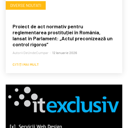
DIVERSE NOUTATI
Proiect de act normativ pentru
reglementarea prostituției în România,
lansat în Parlament: „Actul preconizează un
control rigoros”
Autorii DeUndeCumpar
-
12 Ianuarie 2026
CITIȚI MAI MULT