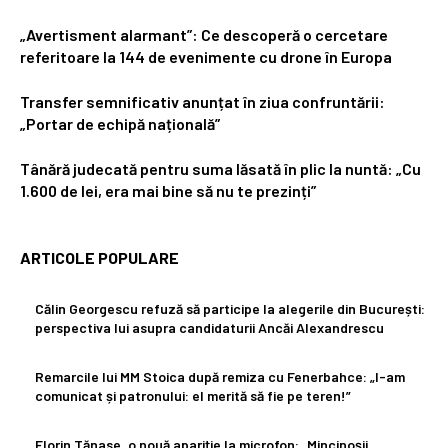
„Avertisment alarmant”: Ce descoperă o cercetare
referitoare la 144 de evenimente cu drone în Europa
Transfer semnificativ anunțat în ziua confruntării:
„Portar de echipă națională”
Tânără judecată pentru suma lăsată în plic la nuntă: „Cu
1.600 de lei, era mai bine să nu te prezinți”
ARTICOLE POPULARE
Călin Georgescu refuză să participe la alegerile din București:
perspectiva lui asupra candidaturii Ancăi Alexandrescu
Remarcile lui MM Stoica după remiza cu Fenerbahce: „I-am
comunicat și patronului: el merită să fie pe teren!”
Florin Tănase, o nouă apariție la microfon: „Mincinoșii