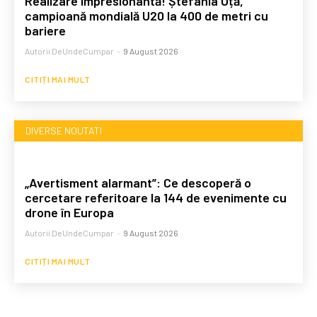
Realizare impresionantă! Ștefania Uță,
campioană mondială U20 la 400 de metri cu
bariere
Autorii DeUndeCumpar
-
9 August 2026
CITIȚI MAI MULT
DIVERSE NOUTATI
„Avertisment alarmant”: Ce descoperă o
cercetare referitoare la 144 de evenimente cu
drone în Europa
Autorii DeUndeCumpar
-
9 August 2026
CITIȚI MAI MULT