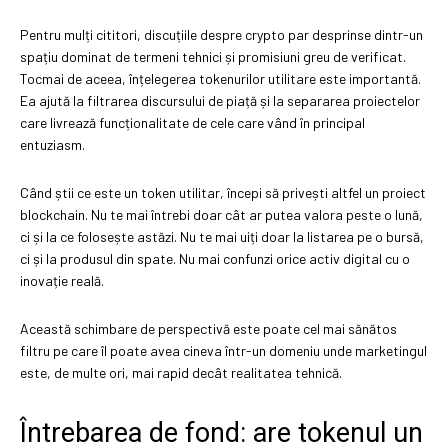
Pentru mulți cititori, discuțiile despre crypto par desprinse dintr-un
spațiu dominat de termeni tehnici și promisiuni greu de verificat.
Tocmai de aceea, înțelegerea tokenurilor utilitare este importantă.
Ea ajută la filtrarea discursului de piață și la separarea proiectelor
care livrează funcționalitate de cele care vând în principal
entuziasm.
Când știi ce este un token utilitar, începi să privești altfel un proiect
blockchain. Nu te mai întrebi doar cât ar putea valora peste o lună,
ci și la ce folosește astăzi. Nu te mai uiți doar la listarea pe o bursă,
ci și la produsul din spate. Nu mai confunzi orice activ digital cu o
inovație reală.
Această schimbare de perspectivă este poate cel mai sănătos
filtru pe care îl poate avea cineva într-un domeniu unde marketingul
este, de multe ori, mai rapid decât realitatea tehnică.
Întrebarea de fond: are tokenul un