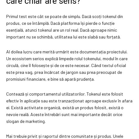
care chiar are sens?
Primul test este cât se poate de simplu. Dacă scoți tokenul din
produs, ce se întâmplă. Dacă platforma își pierde o funcție
esențială, atunci tokenul are un rol real. Dacă aproape nimic
important nu se schimbă, utilitatea lui este slabă sau forțată.
Al doilea lucru care merită urmărit este documentația proiectului.
Un ecosistem serios explică limpede rolul tokenului, modul în care
circulă, cine îl folosește și de ce este necesar. Când textul oficial
este prea vag, prea încărcat de jargon sau prea preocupat de
promisiuni financiare, e bine să apară prudența.
Contează și comportamentul utilizatorilor. Tokenul este folosit
efectiv în aplicație sau este tranzacționat aproape exclusiv în afara
ei. Există activitate organică, există un produs folosit, există o
nevoie reală. Aceste întrebări sunt mai importante decât orice
slogan de marketing.
Mai trebuie privit și raportul dintre comunitate și produs. Unele