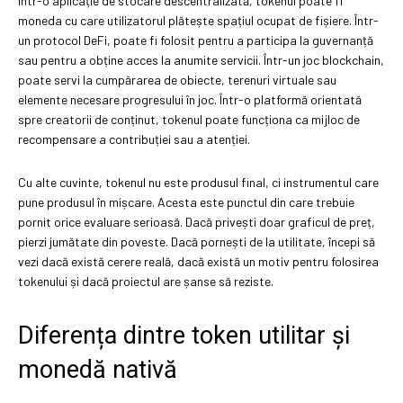
Într-o aplicație de stocare descentralizată, tokenul poate fi
moneda cu care utilizatorul plătește spațiul ocupat de fișiere. Într-
un protocol DeFi, poate fi folosit pentru a participa la guvernanță
sau pentru a obține acces la anumite servicii. Într-un joc blockchain,
poate servi la cumpărarea de obiecte, terenuri virtuale sau
elemente necesare progresului în joc. Într-o platformă orientată
spre creatorii de conținut, tokenul poate funcționa ca mijloc de
recompensare a contribuției sau a atenției.
Cu alte cuvinte, tokenul nu este produsul final, ci instrumentul care
pune produsul în mișcare. Acesta este punctul din care trebuie
pornit orice evaluare serioasă. Dacă privești doar graficul de preț,
pierzi jumătate din poveste. Dacă pornești de la utilitate, începi să
vezi dacă există cerere reală, dacă există un motiv pentru folosirea
tokenului și dacă proiectul are șanse să reziste.
Diferența dintre token utilitar și
monedă nativă