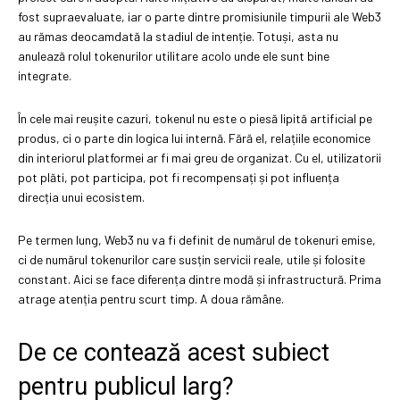
fost supraevaluate, iar o parte dintre promisiunile timpurii ale Web3
au rămas deocamdată la stadiul de intenție. Totuși, asta nu
anulează rolul tokenurilor utilitare acolo unde ele sunt bine
integrate.
În cele mai reușite cazuri, tokenul nu este o piesă lipită artificial pe
produs, ci o parte din logica lui internă. Fără el, relațiile economice
din interiorul platformei ar fi mai greu de organizat. Cu el, utilizatorii
pot plăti, pot participa, pot fi recompensați și pot influența
direcția unui ecosistem.
Pe termen lung, Web3 nu va fi definit de numărul de tokenuri emise,
ci de numărul tokenurilor care susțin servicii reale, utile și folosite
constant. Aici se face diferența dintre modă și infrastructură. Prima
atrage atenția pentru scurt timp. A doua rămâne.
De ce contează acest subiect
pentru publicul larg?