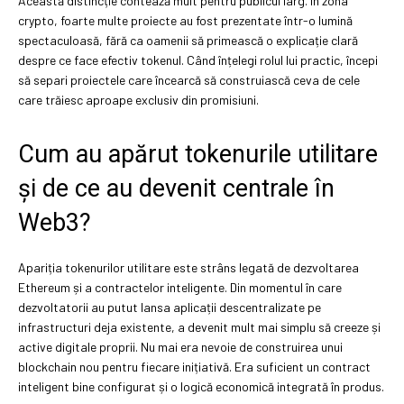
Această distincție contează mult pentru publicul larg. În zona
crypto, foarte multe proiecte au fost prezentate într-o lumină
spectaculoasă, fără ca oamenii să primească o explicație clară
despre ce face efectiv tokenul. Când înțelegi rolul lui practic, începi
să separi proiectele care încearcă să construiască ceva de cele
care trăiesc aproape exclusiv din promisiuni.
Cum au apărut tokenurile utilitare
și de ce au devenit centrale în
Web3?
Apariția tokenurilor utilitare este strâns legată de dezvoltarea
Ethereum și a contractelor inteligente. Din momentul în care
dezvoltatorii au putut lansa aplicații descentralizate pe
infrastructuri deja existente, a devenit mult mai simplu să creeze și
active digitale proprii. Nu mai era nevoie de construirea unui
blockchain nou pentru fiecare inițiativă. Era suficient un contract
inteligent bine configurat și o logică economică integrată în produs.