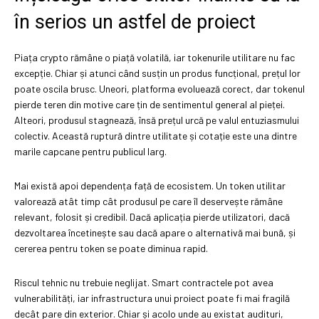
în serios un astfel de proiect
Piața crypto rămâne o piață volatilă, iar tokenurile utilitare nu fac
excepție. Chiar și atunci când susțin un produs funcțional, prețul lor
poate oscila brusc. Uneori, platforma evoluează corect, dar tokenul
pierde teren din motive care țin de sentimentul general al pieței.
Alteori, produsul stagnează, însă prețul urcă pe valul entuziasmului
colectiv. Această ruptură dintre utilitate și cotație este una dintre
marile capcane pentru publicul larg.
Mai există apoi dependența față de ecosistem. Un token utilitar
valorează atât timp cât produsul pe care îl deservește rămâne
relevant, folosit și credibil. Dacă aplicația pierde utilizatori, dacă
dezvoltarea încetinește sau dacă apare o alternativă mai bună, și
cererea pentru token se poate diminua rapid.
Riscul tehnic nu trebuie neglijat. Smart contractele pot avea
vulnerabilități, iar infrastructura unui proiect poate fi mai fragilă
decât pare din exterior. Chiar și acolo unde au existat audituri,