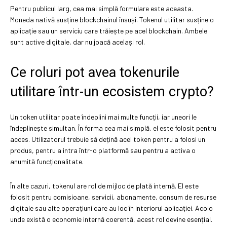
Pentru publicul larg, cea mai simplă formulare este aceasta.
Moneda nativă susține blockchainul însuși. Tokenul utilitar susține o
aplicație sau un serviciu care trăiește pe acel blockchain. Ambele
sunt active digitale, dar nu joacă același rol.
Ce roluri pot avea tokenurile
utilitare într-un ecosistem crypto?
Un token utilitar poate îndeplini mai multe funcții, iar uneori le
îndeplinește simultan. În forma cea mai simplă, el este folosit pentru
acces. Utilizatorul trebuie să dețină acel token pentru a folosi un
produs, pentru a intra într-o platformă sau pentru a activa o
anumită funcționalitate.
În alte cazuri, tokenul are rol de mijloc de plată internă. El este
folosit pentru comisioane, servicii, abonamente, consum de resurse
digitale sau alte operațiuni care au loc în interiorul aplicației. Acolo
unde există o economie internă coerentă, acest rol devine esențial.