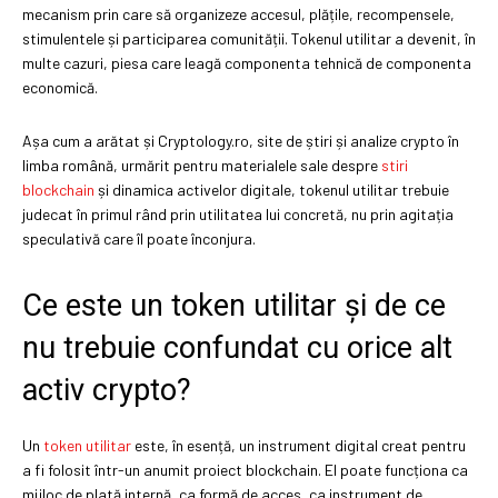
mecanism prin care să organizeze accesul, plățile, recompensele,
stimulentele și participarea comunității. Tokenul utilitar a devenit, în
multe cazuri, piesa care leagă componenta tehnică de componenta
economică.
Așa cum a arătat și Cryptology.ro, site de știri și analize crypto în
limba română, urmărit pentru materialele sale despre
stiri
blockchain
și dinamica activelor digitale, tokenul utilitar trebuie
judecat în primul rând prin utilitatea lui concretă, nu prin agitația
speculativă care îl poate înconjura.
Ce este un token utilitar și de ce
nu trebuie confundat cu orice alt
activ crypto?
Un
token utilitar
este, în esență, un instrument digital creat pentru
a fi folosit într-un anumit proiect blockchain. El poate funcționa ca
mijloc de plată internă, ca formă de acces, ca instrument de