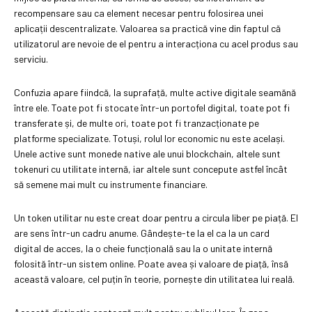
recompensare sau ca element necesar pentru folosirea unei
aplicații descentralizate. Valoarea sa practică vine din faptul că
utilizatorul are nevoie de el pentru a interacționa cu acel produs sau
serviciu.
Confuzia apare fiindcă, la suprafață, multe active digitale seamănă
între ele. Toate pot fi stocate într-un portofel digital, toate pot fi
transferate și, de multe ori, toate pot fi tranzacționate pe
platforme specializate. Totuși, rolul lor economic nu este același.
Unele active sunt monede native ale unui blockchain, altele sunt
tokenuri cu utilitate internă, iar altele sunt concepute astfel încât
să semene mai mult cu instrumente financiare.
Un token utilitar nu este creat doar pentru a circula liber pe piață. El
are sens într-un cadru anume. Gândește-te la el ca la un card
digital de acces, la o cheie funcțională sau la o unitate internă
folosită într-un sistem online. Poate avea și valoare de piață, însă
această valoare, cel puțin în teorie, pornește din utilitatea lui reală.