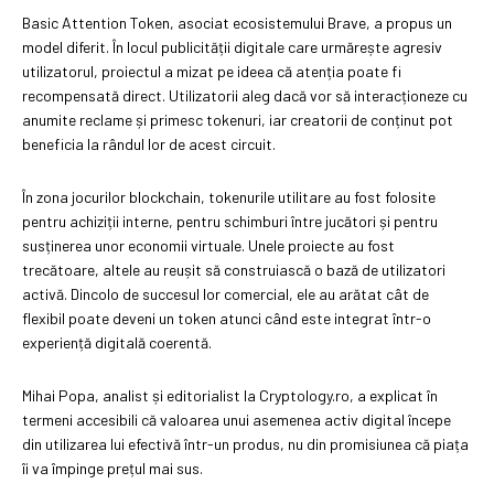
Basic Attention Token, asociat ecosistemului Brave, a propus un
model diferit. În locul publicității digitale care urmărește agresiv
utilizatorul, proiectul a mizat pe ideea că atenția poate fi
recompensată direct. Utilizatorii aleg dacă vor să interacționeze cu
anumite reclame și primesc tokenuri, iar creatorii de conținut pot
beneficia la rândul lor de acest circuit.
În zona jocurilor blockchain, tokenurile utilitare au fost folosite
pentru achiziții interne, pentru schimburi între jucători și pentru
susținerea unor economii virtuale. Unele proiecte au fost
trecătoare, altele au reușit să construiască o bază de utilizatori
activă. Dincolo de succesul lor comercial, ele au arătat cât de
flexibil poate deveni un token atunci când este integrat într-o
experiență digitală coerentă.
Mihai Popa, analist și editorialist la Cryptology.ro, a explicat în
termeni accesibili că valoarea unui asemenea activ digital începe
din utilizarea lui efectivă într-un produs, nu din promisiunea că piața
îi va împinge prețul mai sus.