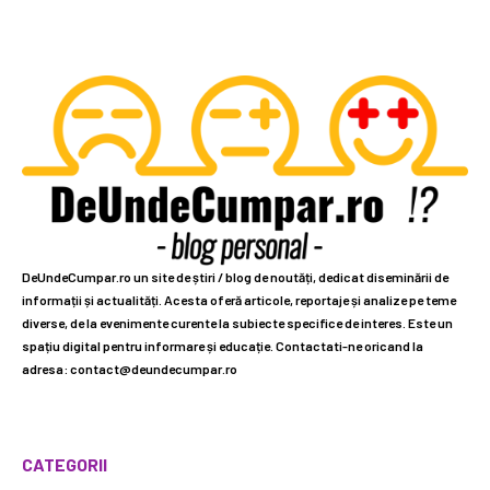
DeUndeCumpar.ro un site de știri / blog de noutăți, dedicat diseminării de
informații și actualități. Acesta oferă articole, reportaje și analize pe teme
diverse, de la evenimente curente la subiecte specifice de interes. Este un
spațiu digital pentru informare și educație. Contactati-ne oricand la
adresa: contact@deundecumpar.ro
CATEGORII