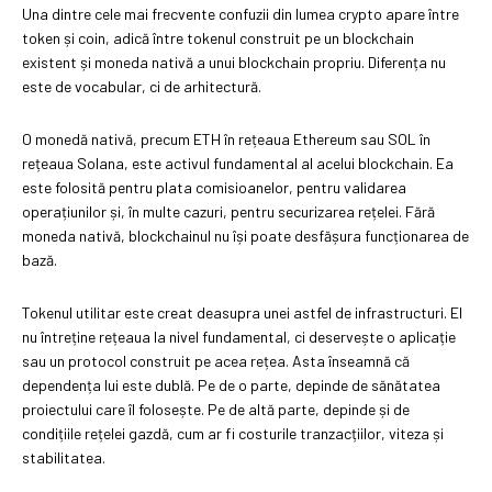
Una dintre cele mai frecvente confuzii din lumea crypto apare între
token și coin, adică între tokenul construit pe un blockchain
existent și moneda nativă a unui blockchain propriu. Diferența nu
este de vocabular, ci de arhitectură.
O monedă nativă, precum ETH în rețeaua Ethereum sau SOL în
rețeaua Solana, este activul fundamental al acelui blockchain. Ea
este folosită pentru plata comisioanelor, pentru validarea
operațiunilor și, în multe cazuri, pentru securizarea rețelei. Fără
moneda nativă, blockchainul nu își poate desfășura funcționarea de
bază.
Tokenul utilitar este creat deasupra unei astfel de infrastructuri. El
nu întreține rețeaua la nivel fundamental, ci deservește o aplicație
sau un protocol construit pe acea rețea. Asta înseamnă că
dependența lui este dublă. Pe de o parte, depinde de sănătatea
proiectului care îl folosește. Pe de altă parte, depinde și de
condițiile rețelei gazdă, cum ar fi costurile tranzacțiilor, viteza și
stabilitatea.