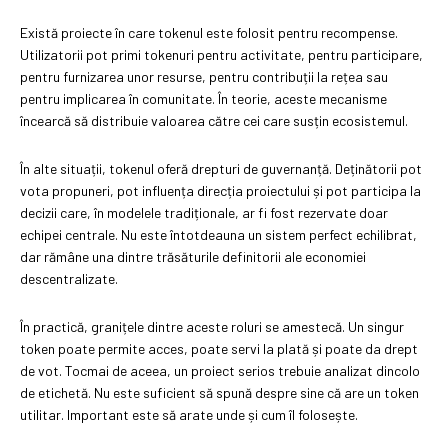
Există proiecte în care tokenul este folosit pentru recompense.
Utilizatorii pot primi tokenuri pentru activitate, pentru participare,
pentru furnizarea unor resurse, pentru contribuții la rețea sau
pentru implicarea în comunitate. În teorie, aceste mecanisme
încearcă să distribuie valoarea către cei care susțin ecosistemul.
În alte situații, tokenul oferă drepturi de guvernanță. Deținătorii pot
vota propuneri, pot influența direcția proiectului și pot participa la
decizii care, în modelele tradiționale, ar fi fost rezervate doar
echipei centrale. Nu este întotdeauna un sistem perfect echilibrat,
dar rămâne una dintre trăsăturile definitorii ale economiei
descentralizate.
În practică, granițele dintre aceste roluri se amestecă. Un singur
token poate permite acces, poate servi la plată și poate da drept
de vot. Tocmai de aceea, un proiect serios trebuie analizat dincolo
de etichetă. Nu este suficient să spună despre sine că are un token
utilitar. Important este să arate unde și cum îl folosește.