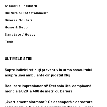
Afaceri si Industrii
Cultura si Entertainment
Diverse Noutati
Home & Deco
Sanatate / Hobby
Tech
ULTIMELE STIRI
Șapte indivizi reținuți preventiv în urma assaultului
asupra unei ambulanțe din județul Cluj
Realizare impresionantă! Ștefania Uță, campioană
mondială U20 la 400 de metri cu bariere
„Avertisment alarmant”: Ce descoperă o cercetare
referitoare la 144 de evenimente cu drone în Europa