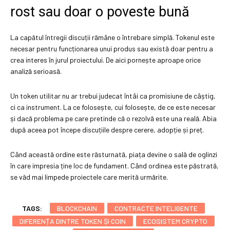
rost sau doar o poveste bună
La capătul întregii discuții rămâne o întrebare simplă. Tokenul este
necesar pentru funcționarea unui produs sau există doar pentru a
crea interes în jurul proiectului. De aici pornește aproape orice
analiză serioasă.
Un token utilitar nu ar trebui judecat întâi ca promisiune de câștig,
ci ca instrument. La ce folosește, cui folosește, de ce este necesar
și dacă problema pe care pretinde că o rezolvă este una reală. Abia
după aceea pot începe discuțiile despre cerere, adopție și preț.
Când această ordine este răsturnată, piața devine o sală de oglinzi
în care impresia ține loc de fundament. Când ordinea este păstrată,
se văd mai limpede proiectele care merită urmărite.
TAGS:
BLOCKCHAIN
CONTRACTE INTELIGENTE
DIFERENȚA DINTRE TOKEN ȘI COIN
ECOSISTEM CRYPTO