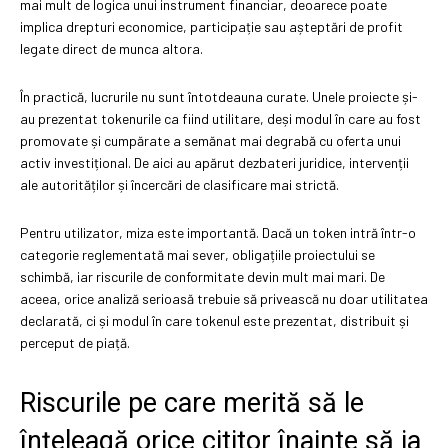
mai mult de logica unui instrument financiar, deoarece poate
implica drepturi economice, participație sau așteptări de profit
legate direct de munca altora.
În practică, lucrurile nu sunt întotdeauna curate. Unele proiecte și-
au prezentat tokenurile ca fiind utilitare, deși modul în care au fost
promovate și cumpărate a semănat mai degrabă cu oferta unui
activ investițional. De aici au apărut dezbateri juridice, intervenții
ale autorităților și încercări de clasificare mai strictă.
Pentru utilizator, miza este importantă. Dacă un token intră într-o
categorie reglementată mai sever, obligațiile proiectului se
schimbă, iar riscurile de conformitate devin mult mai mari. De
aceea, orice analiză serioasă trebuie să privească nu doar utilitatea
declarată, ci și modul în care tokenul este prezentat, distribuit și
perceput de piață.
Riscurile pe care merită să le
înțeleagă orice cititor înainte să ia