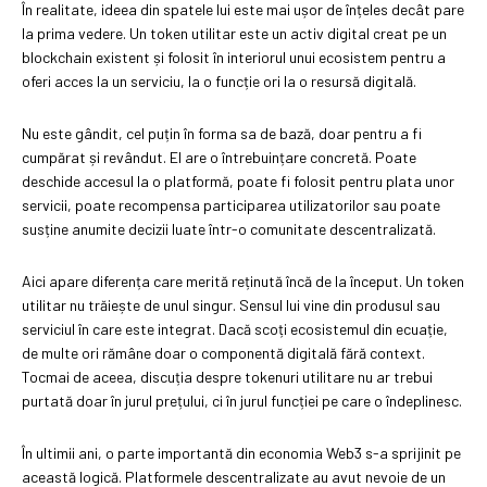
În realitate, ideea din spatele lui este mai ușor de înțeles decât pare
la prima vedere. Un token utilitar este un activ digital creat pe un
blockchain existent și folosit în interiorul unui ecosistem pentru a
oferi acces la un serviciu, la o funcție ori la o resursă digitală.
Nu este gândit, cel puțin în forma sa de bază, doar pentru a fi
cumpărat și revândut. El are o întrebuințare concretă. Poate
deschide accesul la o platformă, poate fi folosit pentru plata unor
servicii, poate recompensa participarea utilizatorilor sau poate
susține anumite decizii luate într-o comunitate descentralizată.
Aici apare diferența care merită reținută încă de la început. Un token
utilitar nu trăiește de unul singur. Sensul lui vine din produsul sau
serviciul în care este integrat. Dacă scoți ecosistemul din ecuație,
de multe ori rămâne doar o componentă digitală fără context.
Tocmai de aceea, discuția despre tokenuri utilitare nu ar trebui
purtată doar în jurul prețului, ci în jurul funcției pe care o îndeplinesc.
În ultimii ani, o parte importantă din economia Web3 s-a sprijinit pe
această logică. Platformele descentralizate au avut nevoie de un