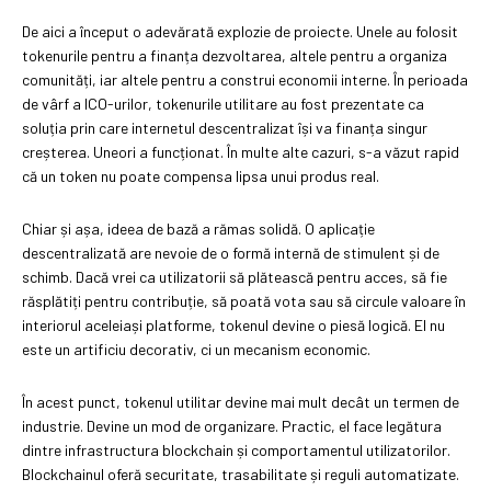
De aici a început o adevărată explozie de proiecte. Unele au folosit
tokenurile pentru a finanța dezvoltarea, altele pentru a organiza
comunități, iar altele pentru a construi economii interne. În perioada
de vârf a ICO-urilor, tokenurile utilitare au fost prezentate ca
soluția prin care internetul descentralizat își va finanța singur
creșterea. Uneori a funcționat. În multe alte cazuri, s-a văzut rapid
că un token nu poate compensa lipsa unui produs real.
Chiar și așa, ideea de bază a rămas solidă. O aplicație
descentralizată are nevoie de o formă internă de stimulent și de
schimb. Dacă vrei ca utilizatorii să plătească pentru acces, să fie
răsplătiți pentru contribuție, să poată vota sau să circule valoare în
interiorul aceleiași platforme, tokenul devine o piesă logică. El nu
este un artificiu decorativ, ci un mecanism economic.
În acest punct, tokenul utilitar devine mai mult decât un termen de
industrie. Devine un mod de organizare. Practic, el face legătura
dintre infrastructura blockchain și comportamentul utilizatorilor.
Blockchainul oferă securitate, trasabilitate și reguli automatizate.