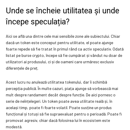
Unde se încheie utilitatea și unde
începe speculația?
Aici se află una dintre cele mai sensibile zone ale subiectului. Chiar
dacă un token este conceput pentru utilitate, el poate ajunge
foarte repede să fie tratat în primul rând ca activ speculativ. Odată
listat pe burse crypto, începe să fie cumpărat și vândut nu doar de
utilizatori ai produsului, ci și de oameni care urmăresc exclusiv
diferențele de preț.
Acest lucru nu anulează utilitatea tokenului, dar îi schimbă
percepția publică. În multe cazuri, piața ajunge să vorbească mai
mult despre randament decât despre funcție. De aici pornesc o
serie de neînțelegeri. Un token poate avea utilitate reală și, în
același timp, poate fi foarte volatil. Poate susține un produs
funcțional și totuși să fie supraevaluat pentru o perioadă. Poate fi
promovat agresiv, chiar dacă folosirea lui în ecosistem este
modestă.