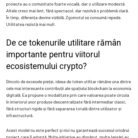
proiecte au o comunitate foarte vocală, dar o utilizare modestă.
Altele cresc mai lent, fără spectacol, dar rezolvă o problemă clară.
În timp, diferența devine vizibilă. Zgomotul se consumă repede.
Utilitatea rezistă mai mult.
De ce tokenurile utilitare rămân
importante pentru viitorul
ecosistemului crypto?
Dincolo de excesele pieței, ideea de token utilitar rămâne una dintre
cele mai interesante contribuții ale spațiului blockchain la economia
digitală. Ea propune o modalitate prin care valoarea poate circula
în interiorul unor produse descentralizate fără intermediar clasic,
fără structuri rigide și fără separarea totală dintre utilizator și
infrastructură.
Acest model nu este perfect și nici nu garantează succesul oricărui
proiect care îl adoptă. Multe inițiative au dispărut, multe lansări au