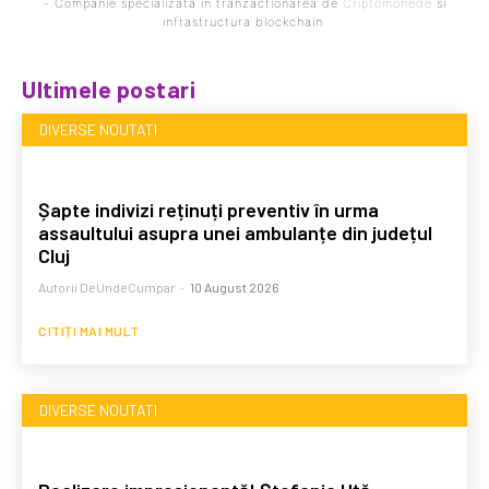
- Companie specializata in tranzactionarea de
Criptomonede
si
infrastructura blockchain.
Ultimele postari
DIVERSE NOUTATI
Șapte indivizi reținuți preventiv în urma
assaultului asupra unei ambulanțe din județul
Cluj
Autorii DeUndeCumpar
-
10 August 2026
CITIȚI MAI MULT
DIVERSE NOUTATI