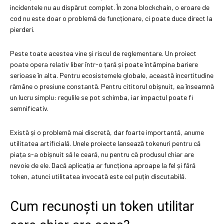
incidentele nu au dispărut complet. În zona blockchain, o eroare de
cod nu este doar o problemă de funcționare, ci poate duce direct la
pierderi.
Peste toate acestea vine și riscul de reglementare. Un proiect
poate opera relativ liber într-o țară și poate întâmpina bariere
serioase în alta. Pentru ecosistemele globale, această incertitudine
rămâne o presiune constantă. Pentru cititorul obișnuit, ea înseamnă
un lucru simplu: regulile se pot schimba, iar impactul poate fi
semnificativ.
Există și o problemă mai discretă, dar foarte importantă, anume
utilitatea artificială. Unele proiecte lansează tokenuri pentru că
piața s-a obișnuit să le ceară, nu pentru că produsul chiar are
nevoie de ele. Dacă aplicația ar funcționa aproape la fel și fără
token, atunci utilitatea invocată este cel puțin discutabilă.
Cum recunoști un token utilitar