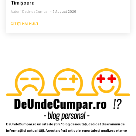
Timișoara
Autorii DeUndeCumpar
-
7 August 2026
CITIȚI MAI MULT
DeUndeCumpar.ro un site de știri / blog de noutăți, dedicat diseminării de
informații și actualități. Acesta oferă articole, reportaje și analize pe teme