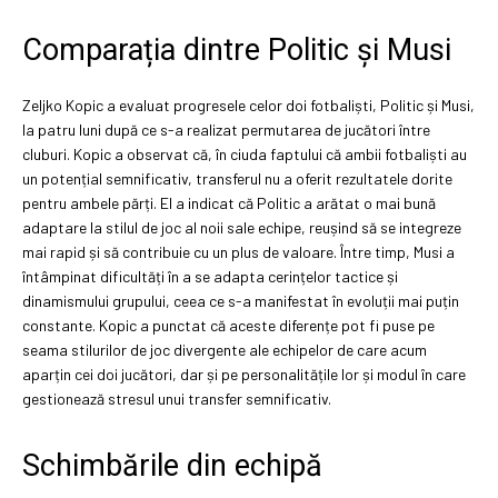
Comparația dintre Politic și Musi
Zeljko Kopic a evaluat progresele celor doi fotbaliști, Politic și Musi,
la patru luni după ce s-a realizat permutarea de jucători între
cluburi. Kopic a observat că, în ciuda faptului că ambii fotbaliști au
un potențial semnificativ, transferul nu a oferit rezultatele dorite
pentru ambele părți. El a indicat că Politic a arătat o mai bună
adaptare la stilul de joc al noii sale echipe, reușind să se integreze
mai rapid și să contribuie cu un plus de valoare. Între timp, Musi a
întâmpinat dificultăți în a se adapta cerințelor tactice și
dinamismului grupului, ceea ce s-a manifestat în evoluții mai puțin
constante. Kopic a punctat că aceste diferențe pot fi puse pe
seama stilurilor de joc divergente ale echipelor de care acum
aparțin cei doi jucători, dar și pe personalitățile lor și modul în care
gestionează stresul unui transfer semnificativ.
Schimbările din echipă