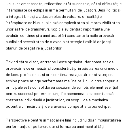
luni sunt amestecate, reflectând atât succesele, cât și dificultățile
întâmpinate de echipă în urma permutării de jucători. Deși Politic s-
a integrat bine și a adus un plus de valoare, dificultățile
întâmpinate de Musi subliniază complexitatea și imprevizibilitatea
unor astfel de transferuri. Kopic a evidențiat importanța unei
evaluări continue și a unei adaptări constante la noile provocări,
subliniind necesitatea de a avea o strategie flexibilă de joc și
planuri de pregătire a jucătorilor.
Privind către viitor, antrenorul este optimist, dar conștient de
provocările ce urmează. El consideră că prin păstrarea unui mediu
de lucru profesionist și prin continuarea ajustărilor strategice,
echipa poate atinge performanțe mai înalte. Unul dintre scopurile
principale este consolidarea coeziunii de echipă, element esențial
pentru succesul pe termen lung. De asemenea, se accentuează
creșterea individuală a jucătorilor, cu scopul de a maximiza
potențialul fiecăruia și de a avansa competitivitatea echipei.
Perspectivele pentru următoarele luni includ nu doar îmbunătățirea
performanțelor pe teren, dar și formarea unei mentalități