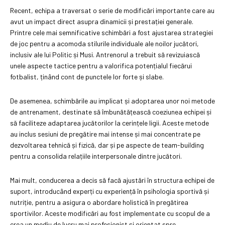
Recent, echipa a traversat o serie de modificări importante care au
avut un impact direct asupra dinamicii și prestației generale.
Printre cele mai semnificative schimbări a fost ajustarea strategiei
de joc pentru a acomoda stilurile individuale ale noilor jucători,
inclusiv ale lui Politic și Musi. Antrenorul a trebuit să revizuiască
unele aspecte tactice pentru a valorifica potențialul fiecărui
fotbalist, ținând cont de punctele lor forte și slabe.
De asemenea, schimbările au implicat și adoptarea unor noi metode
de antrenament, destinate să îmbunătățească coeziunea echipei și
să faciliteze adaptarea jucătorilor la cerințele ligii. Aceste metode
au inclus sesiuni de pregătire mai intense și mai concentrate pe
dezvoltarea tehnică și fizică, dar și pe aspecte de team-building
pentru a consolida relațiile interpersonale dintre jucători.
Mai mult, conducerea a decis să facă ajustări în structura echipei de
suport, introducând experți cu experiență în psihologia sportivă și
nutriție, pentru a asigura o abordare holistică în pregătirea
sportivilor. Aceste modificări au fost implementate cu scopul de a
crea un mediu de lucru mai profesionist și orientat spre