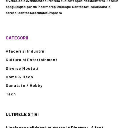
diverse, de la evenimente curente la subiecte specifice de interes. Este un
spațiu digital pentru informare și educație. Contactati-ne oricand la
adresa: contact@deundecumpar.ro
CATEGORII
Afaceri si Industrii
Cultura si Entertainment
Diverse Noutati
Home & Deco
Sanatate / Hobby
Tech
ULTIMELE STIRI
Nicolescu validează mutarea la Dinamo: „A fost