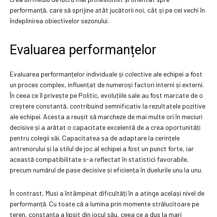
performanță, care să sprijine atât jucătorii noi, cât și pe cei vechi în
îndeplinirea obiectivelor sezonului.
Evaluarea performanțelor
Evaluarea performanțelor individuale și colective ale echipei a fost
un proces complex, influențat de numeroși factori interni și externi.
În ceea ce îl privește pe Politic, evoluțiile sale au fost marcate de o
creștere constantă, contribuind semnificativ la rezultatele pozitive
ale echipei. Acesta a reușit să marcheze de mai multe ori în meciuri
decisive și a arătat o capacitate excelentă de a crea oportunități
pentru colegii săi. Capacitatea sa de adaptare la cerințele
antrenorului și la stilul de joc al echipei a fost un punct forte, iar
această compatibilitate s-a reflectat în statistici favorabile,
precum numărul de pase decisive și eficiența în duelurile unu la unu.
În contrast, Musi a întâmpinat dificultăți în a atinge același nivel de
performanță. Cu toate că a lumina prin momente strălucitoare pe
teren, constanța a lipsit din jocul său, ceea ce a dus la mari