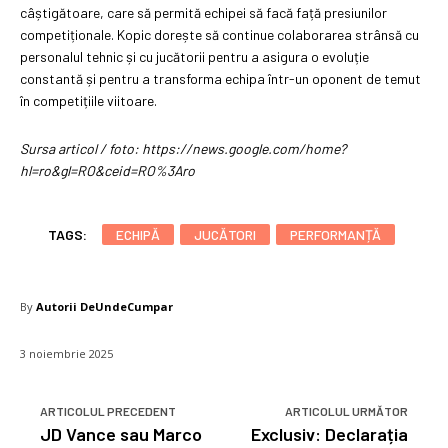
câștigătoare, care să permită echipei să facă față presiunilor
competiționale. Kopic dorește să continue colaborarea strânsă cu
personalul tehnic și cu jucătorii pentru a asigura o evoluție
constantă și pentru a transforma echipa într-un oponent de temut
în competițiile viitoare.
Sursa articol / foto: https://news.google.com/home?
hl=ro&gl=RO&ceid=RO%3Aro
TAGS:
ECHIPĂ
JUCĂTORI
PERFORMANȚĂ
By
Autorii DeUndeCumpar
3 noiembrie 2025
ARTICOLUL PRECEDENT
ARTICOLUL URMĂTOR
JD Vance sau Marco
Exclusiv: Declarația