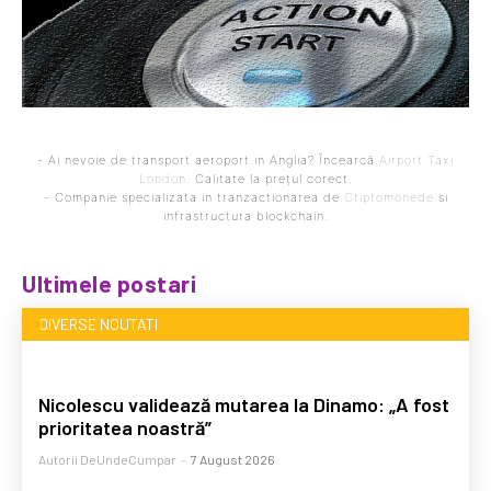
- Ai nevoie de transport aeroport in Anglia? Încearcă
Airport Taxi
London
. Calitate la prețul corect.
- Companie specializata in tranzactionarea de
Criptomonede
si
infrastructura blockchain.
Ultimele postari
DIVERSE NOUTATI
Nicolescu validează mutarea la Dinamo: „A fost
prioritatea noastră”
Autorii DeUndeCumpar
-
7 August 2026