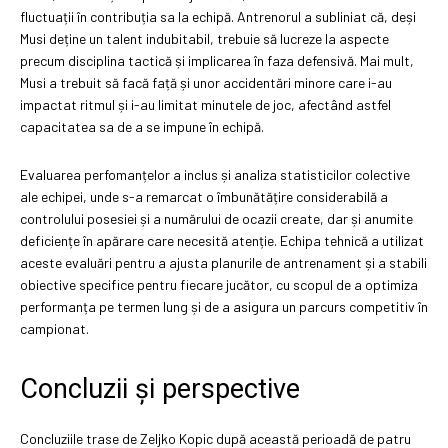
fluctuații în contribuția sa la echipă. Antrenorul a subliniat că, deși
Musi deține un talent indubitabil, trebuie să lucreze la aspecte
precum disciplina tactică și implicarea în faza defensivă. Mai mult,
Musi a trebuit să facă față și unor accidentări minore care i-au
impactat ritmul și i-au limitat minutele de joc, afectând astfel
capacitatea sa de a se impune în echipă.
Evaluarea perfomanțelor a inclus și analiza statisticilor colective
ale echipei, unde s-a remarcat o îmbunătățire considerabilă a
controlului posesiei și a numărului de ocazii create, dar și anumite
deficiențe în apărare care necesită atenție. Echipa tehnică a utilizat
aceste evaluări pentru a ajusta planurile de antrenament și a stabili
obiective specifice pentru fiecare jucător, cu scopul de a optimiza
performanța pe termen lung și de a asigura un parcurs competitiv în
campionat.
Concluzii și perspective
Concluziile trase de Zeljko Kopic după această perioadă de patru