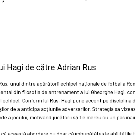
lui Hagi de către Adrian Rus
us, unul dintre apărătorii echipei naționale de fotbal a Ro
tal din filosofia de antrenament a lui Gheorghe Hagi, cons
l echipei. Conform lui Rus, Hagi pune accent pe disciplina 
așilor de a anticipa acțiunile adversarilor. Strategia sa vize
nde a jocului, motivând jucătorii să fie mereu cu un pas îna
 că această abordare nu doar că îmbunătățește abilitățile 