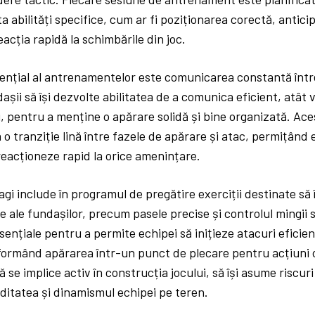
a abilități specifice, cum ar fi poziționarea corectă, antici
eacția rapidă la schimbările din joc.
ențial al antrenamentelor este comunicarea constantă între
șii să își dezvolte abilitatea de a comunica eficient, atât v
i, pentru a menține o apărare solidă și bine organizată. Ace
 o tranziție lină între fazele de apărare și atac, permițând
eacționeze rapid la orice amenințare.
gi include în programul de pregătire exerciții destinate s
ice ale fundașilor, precum pasele precise și controlul mingii
ențiale pentru a permite echipei să inițieze atacuri eficien
formând apărarea într-un punct de plecare pentru acțiuni 
ă se implice activ în construcția jocului, să își asume riscuri
uiditatea și dinamismul echipei pe teren.