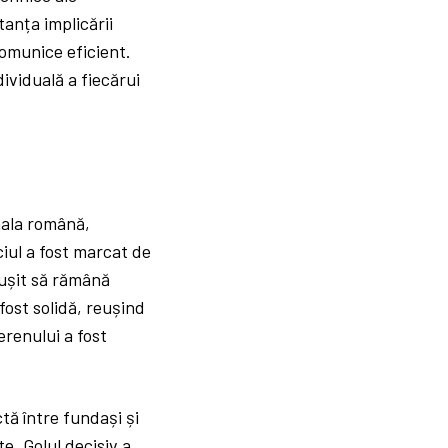
tanța implicării
 comunice eficient.
ividuală a fiecărui
nala română,
iul a fost marcat de
eușit să rămână
fost solidă, reușind
erenului a fost
tă între fundași și
te. Golul decisiv a