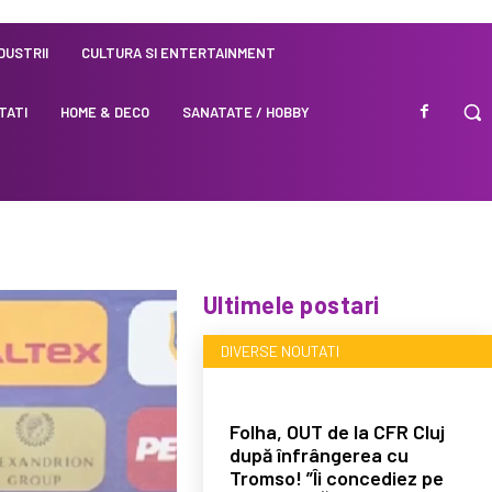
NDUSTRII
CULTURA SI ENTERTAINMENT
TATI
HOME & DECO
SANATATE / HOBBY
Ultimele postari
DIVERSE NOUTATI
Folha, OUT de la CFR Cluj
după înfrângerea cu
Tromso! ”Îi concediez pe