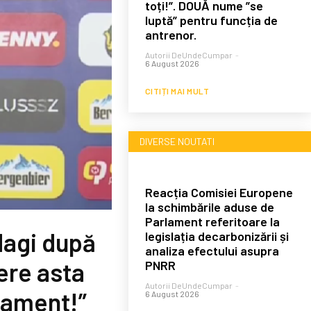
toți!”. DOUĂ nume ”se
luptă” pentru funcția de
antrenor.
Autorii DeUndeCumpar
-
6 August 2026
CITIȚI MAI MULT
DIVERSE NOUTATI
Reacția Comisiei Europene
la schimbările aduse de
Parlament referitoare la
 Hagi după
legislația decarbonizării și
analiza efectului asupra
cere asta
PNRR
Autorii DeUndeCumpar
-
enament!”
6 August 2026