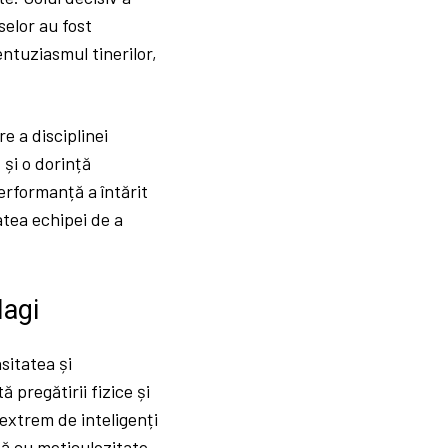
selor au fost
ntuziasmul tinerilor,
e a disciplinei
și o dorință
performanță a întărit
atea echipei de a
Hagi
itatea și
 pregătirii fizice și
 extrem de inteligenți
tă cu meticulozitate