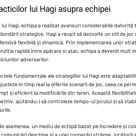
acticilor lui Hagi asupra echipei
ui Hagi, echipa a realizat avansuri considerabile datorită t
bordării strategice. Hagi a reușit să dezvolte un stil de joc
fensivă flexibilă și dinamică. Prin implementarea unor strat
ziția rapidă între apărare și atac, echipa a devenit mult ma
iciunilor adversarilor.
ctele fundamentale ale strategiilor lui Hagi este adaptabil
justeze în timp real la diferite scenarii de joc, ceea ce perm
pt și eficient la modificările din teren. Această flexibilitat
titiv, ajutându-i să controleze tempo-ul jocului și să stabil
urile.
 de asemenea, un mediu de echipă bazat pe încredere și col
 comunicări deschise și a unei cooperări strânse, jucătorii 