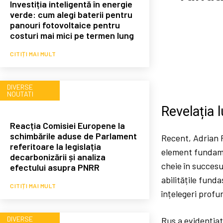
Investiția inteligentă în energie
verde: cum alegi baterii pentru
panouri fotovoltaice pentru
costuri mai mici pe termen lung
CITIȚI MAI MULT
DIVERSE
NOUTATI
Revelația 
Reacția Comisiei Europene la
schimbările aduse de Parlament
Recent, Adrian R
referitoare la legislația
element fundamen
decarbonizării și analiza
cheie în succesu
efectului asupra PNRR
abilitățile fund
CITIȚI MAI MULT
înțelegeri profu
DIVERSE
Rus a evidențiat