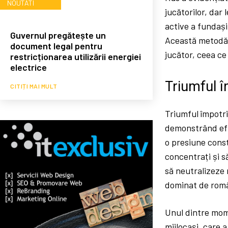
NOUTATI
jucătorilor, dar
active a fundașil
Guvernul pregătește un
Această metodă n
document legal pentru
jucător, ceea ce
restricționarea utilizării energiei
electrice
Triumful î
CITIȚI MAI MULT
Triumful împotr
demonstrând efi
o presiune const
concentrați și s
să neutralizeze m
dominat de româ
Unul dintre mome
mijlocași, care a