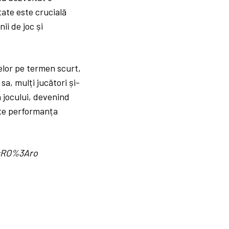
tate este crucială
ii de joc și
elor pe termen scurt,
sa, mulți jucători și-
a jocului, devenind
ște performanța
d=RO%3Aro