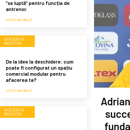
”se luptă” pentru funcția de
antrenor.
CITIȚI MAI MULT
AFACERI SI
INDUSTRII
De la idee la deschidere: cum
poate fi configurat un spațiu
comercial modular pentru
afacerea ta?
CITIȚI MAI MULT
Adrian
AFACERI SI
succe
INDUSTRII
funda