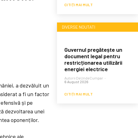
CITIȚI MAI MULT
DIVERSE NOUTATI
Guvernul pregătește un
document legal pentru
restricționarea utilizării
energiei electrice
Autorii DeUndeCumpar
-
6 August 2026
mâniei, a dezvăluit un
iderat a fi un factor
CITIȚI MAI MULT
defensivă și pe
ază dezvoltarea unei
intea oponenților.
tehnice ale