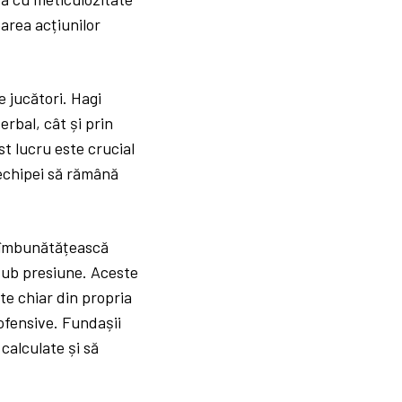
parea acțiunilor
 jucători. Hagi
erbal, cât și prin
st lucru este crucial
 echipei să rămână
ă îmbunătățească
 sub presiune. Aceste
te chiar din propria
ofensive. Fundașii
 calculate și să