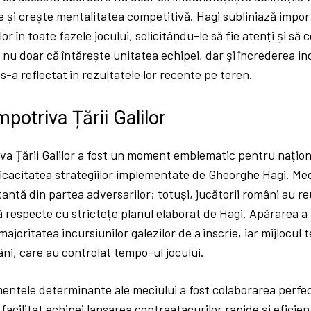
 le și crește mentalitatea competitivă. Hagi subliniază impor
or în toate fazele jocului, solicitându-le să fie atenți și să
u doar că întărește unitatea echipei, dar și încrederea ind
 s-a reflectat în rezultatele lor recente pe teren.
mpotriva Țării Galilor
iva Țării Galilor a fost un moment emblematic pentru națio
cacitatea strategiilor implementate de Gheorghe Hagi. Mec
antă din partea adversarilor; totuși, jucătorii români au r
ă respecte cu strictețe planul elaborat de Hagi. Apărarea a 
ajoritatea incursiunilor galezilor de a înscrie, iar mijlocul t
ni, care au controlat tempo-ul jocului.
ntele determinante ale meciului a fost colaborarea perfec
 facilitat echipei lansarea contraatacurilor rapide și eficien