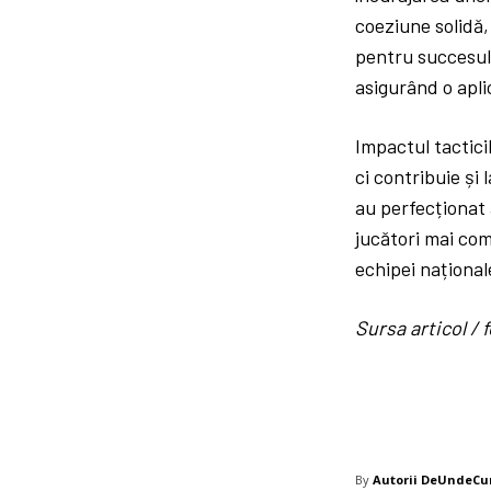
coeziune solidă,
pentru succesul e
asigurând o apli
Impactul tactici
ci contribuie și
au perfecționat 
jucători mai com
echipei naționale
Sursa articol 
By
Autorii DeUndeC