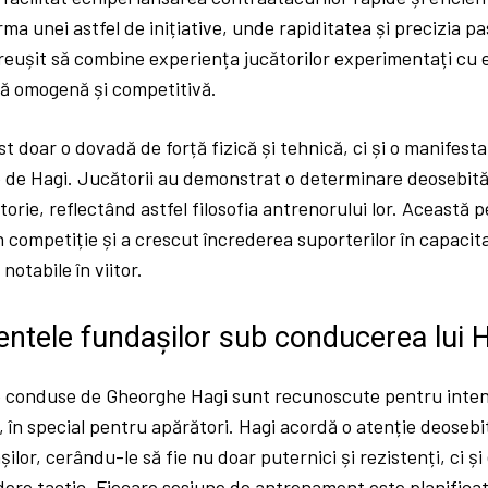
rma unei astfel de inițiative, unde rapiditatea și precizia pa
 reușit să combine experiența jucătorilor experimentați cu e
ă omogenă și competitivă.
t doar o dovadă de forță fizică și tehnică, ci și o manifestar
e de Hagi. Jucătorii au demonstrat o determinare deosebită 
torie, reflectând astfel filosofia antrenorului lor. Această 
în competiție și a crescut încrederea suporterilor în capacit
notabile în viitor.
ntele fundașilor sub conducerea lui 
conduse de Gheorghe Hagi sunt recunoscute pentru intens
, în special pentru apărători. Hagi acordă o atenție deosebită
ilor, cerându-le să fie nu doar puternici și rezistenți, ci și
dere tactic. Fiecare sesiune de antrenament este planifica