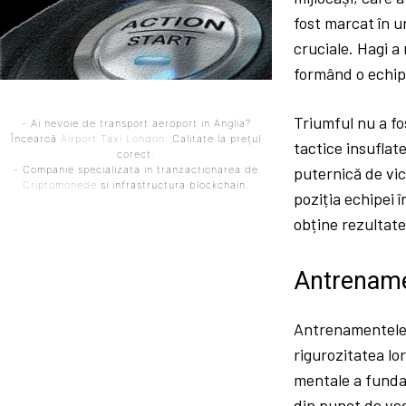
fost marcat în u
cruciale. Hagi a
formând o echip
Triumful nu a fos
- Ai nevoie de transport aeroport in Anglia?
Încearcă
Airport Taxi London
. Calitate la prețul
tactice insuflat
corect.
- Companie specializata in tranzactionarea de
puternică de vic
Criptomonede
si infrastructura blockchain.
poziția echipei 
obține rezultate 
Antrename
Antrenamentele 
rigurozitatea lor
mentale a fundaș
din punct de ve