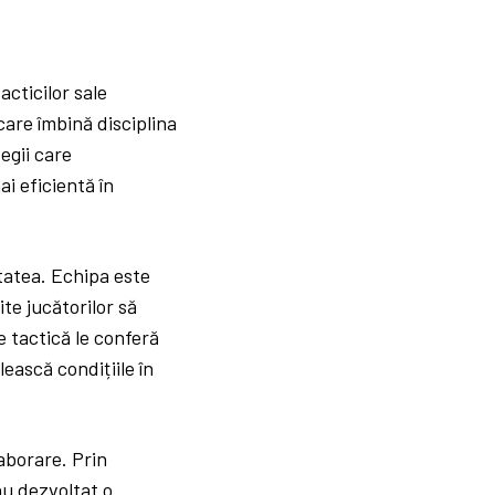
acticilor sale
 care îmbină disciplina
egii care
i eficientă în
itatea. Echipa este
ite jucătorilor să
e tactică le conferă
ească condițiile în
aborare. Prin
au dezvoltat o