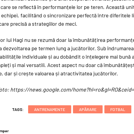
 care se reflectă în performanțele lor pe teren. Această uni
chipei, facilitând o sincronizare perfectă între diferitele lin
care precisă a strategiilor de meci.
lor lui Hagi nu se rezumă doar la îmbunătățirea performanț
 la dezvoltarea pe termen lung a jucătorilor. Sub îndrumarea 
abilitățile individuale și au dobândit o înțelegere mai bună 
pleți și mai versatili. Acest aspect nu doar că îmbunătățe
, dar și crește valoarea și atractivitatea jucătorilor.
/ foto: https://news.google.com/home?hl=ro&gl=RO&cei
TAGS:
ANTRENAMENTE
APĂRARE
FOTBAL
umpar