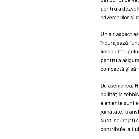
pentru a dezvolt
adversarilor și r
Un alt aspect es
încurajează funda
limbajul trupulu
pentru a asigura
compactă și să r
De asemenea, Ha
abilitățile tehn
elemente sunt es
jumătate, trans
sunt încurajați s
contribuie la fl