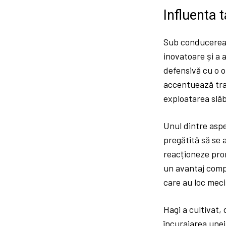
Influenta t
Sub conducerea l
inovatoare și a a
defensivă cu o o
accentuează tran
exploatarea slăb
Unul dintre aspe
pregătită să se a
reacționeze prom
un avantaj compe
care au loc meci
Hagi a cultivat,
încurajarea unei