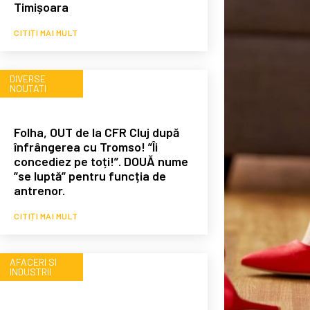
Timișoara
CITIȚI MAI MULT
DIVERSE
NOUTATI
Folha, OUT de la CFR Cluj după
înfrângerea cu Tromso! ”Îi
concediez pe toți!”. DOUĂ nume
”se luptă” pentru funcția de
antrenor.
CITIȚI MAI MULT
AFACERI SI
INDUSTRII