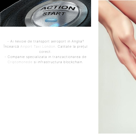
- Ai nevoie de transport aeroport in Anglia?
Încearcă
Airport Taxi London
. Calitate la prețul
corect.
- Companie specializata in tranzactionarea de
Criptomonede
si infrastructura blockchain.