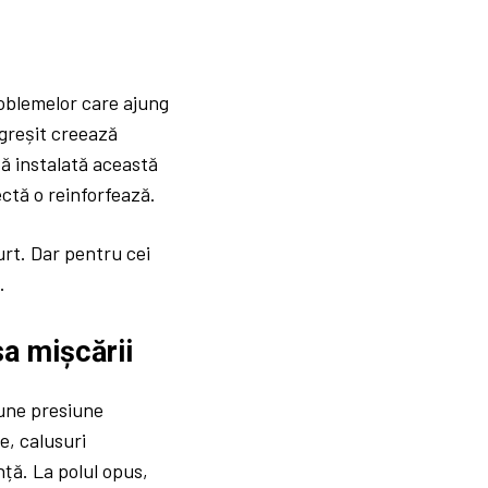
roblemelor care ajung
 greșit creează
tă instalată această
ectă o reinforfează.
urt. Dar pentru cei
.
sa mișcării
pune presiune
e, calusuri
ță. La polul opus,