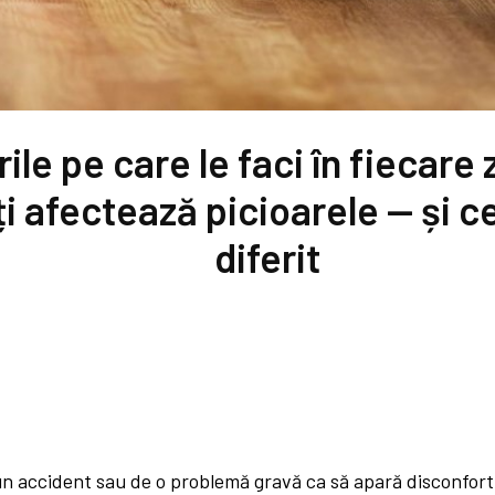
ile pe care le faci în fiecare 
îți afectează picioarele — și c
diferit
n accident sau de o problemă gravă ca să apară disconfort l