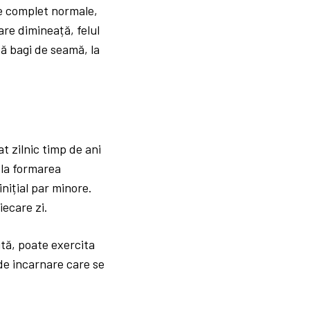
ce complet normale,
are dimineață, felul
 să bagi de seamă, la
t zilnic timp de ani
 la formarea
inițial par minore.
iecare zi.
ită, poate exercita
de incarnare care se