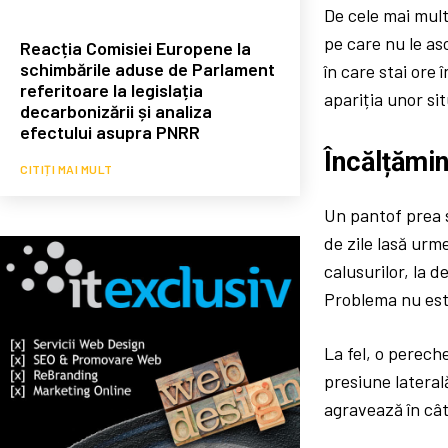
De cele mai mult
pe care nu le as
Reacția Comisiei Europene la
schimbările aduse de Parlament
în care stai ore 
referitoare la legislația
apariția unor si
decarbonizării și analiza
efectului asupra PNRR
Încălțămin
CITIȚI MAI MULT
Un pantof prea s
de zile lasă urm
calusurilor, la d
Problema nu este
La fel, o perech
presiune lateral
agravează în cât