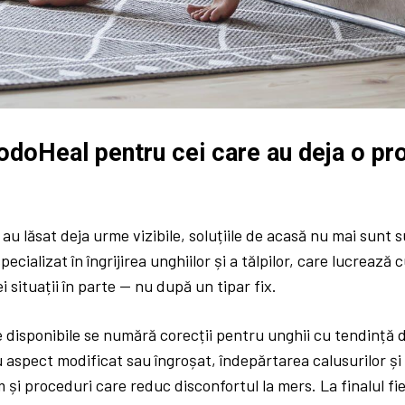
odoHeal pentru cei care au deja o p
 au lăsat deja urme vizibile, soluțiile de acasă nu mai sunt 
pecializat în îngrijirea unghiilor și a tălpilor, care lucreaz
i situații în parte — nu după un tipar fix.
le disponibile se numără corecții pentru unghii cu tendință d
 aspect modificat sau îngroșat, îndepărtarea calusurilor și 
 și proceduri care reduc disconfortul la mers. La finalul fie