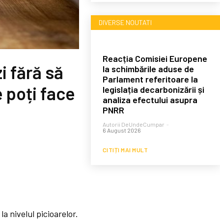
DIVERSE NOUTATI
Reacția Comisiei Europene
zi fără să
la schimbările aduse de
Parlament referitoare la
e poți face
legislația decarbonizării și
analiza efectului asupra
PNRR
Autorii DeUndeCumpar
-
6 August 2026
CITIȚI MAI MULT
a nivelul picioarelor.