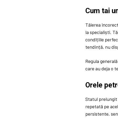
Cum tai un
Tăierea incorect
la specialiști. T
condițiile perfe
tendință, nu dis
Regula generală 
care au deja o t
Orele petr
Statul prelungit
repetată pe acele
persistente, sen