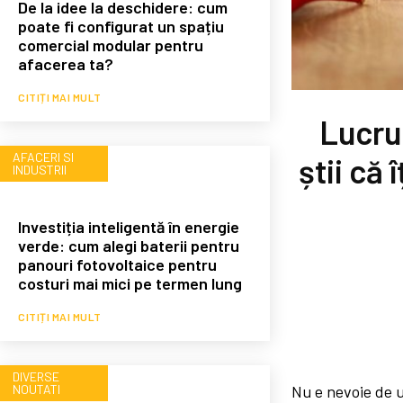
De la idee la deschidere: cum
poate fi configurat un spațiu
comercial modular pentru
afacerea ta?
CITIȚI MAI MULT
Lucrur
AFACERI SI
știi că 
INDUSTRII
Investiția inteligentă în energie
verde: cum alegi baterii pentru
panouri fotovoltaice pentru
costuri mai mici pe termen lung
CITIȚI MAI MULT
DIVERSE
NOUTATI
Nu e nevoie de u