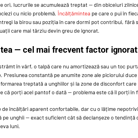
e ori, lucrurile se acumulează treptat — din obiceiuri zilni
ociezi cu nicio problemă.
Încălțămintea
pe care o pui în fiec
întregi la birou sau poziția în care dormi pot contribui, fără
tuații care mai târziu devin greu de ignorat.
tea — cel mai frecvent factor ignorat
trâmt în vârf, o talpă care nu amortizează sau un toc purta
e. Presiunea constantă pe anumite zone ale piciorului duce
eformarea treptată a unghiilor și la zone de disconfort care 
 că porți acel pantof o dată — problema este că îl porți în f
e de încălțări aparent confortabile, dar cu o lățime nepotriv
ă pe unghii — exact suficient cât să declanșeze o tendință 
eva luni.