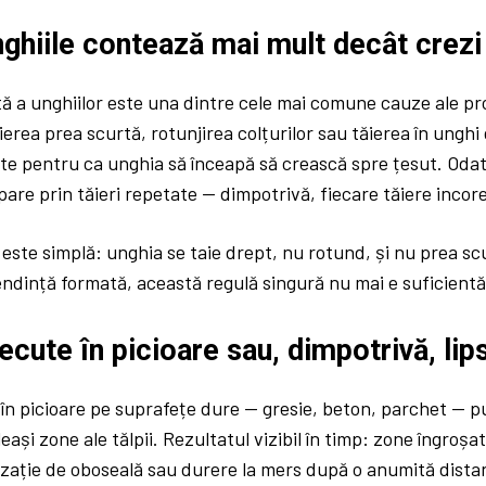
ghiile contează mai mult decât crezi
ă a unghiilor este una dintre cele mai comune cauze ale p
ăierea prea scurtă, rotunjirea colțurilor sau tăierea în unghi
cte pentru ca unghia să înceapă să crească spre țesut. Oda
pare prin tăieri repetate — dimpotrivă, fiecare tăiere incor
este simplă: unghia se taie drept, nu rotund, și nu prea sc
endință formată, această regulă singură nu mai e suficientă
ecute în picioare sau, dimpotrivă, lip
 în picioare pe suprafețe dure — gresie, beton, parchet — 
ași zone ale tălpii. Rezultatul vizibil în timp: zone îngroșat
zație de oboseală sau durere la mers după o anumită distan