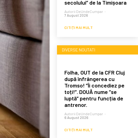
secolului” de la Timișoara
Autorii DeUndeCumpar
-
7 August 2026
CITIȚI MAI MULT
DIVERSE NOUTATI
Folha, OUT de la CFR Cluj
după înfrângerea cu
Tromso! ”Îi concediez pe
toți!”. DOUĂ nume ”se
luptă” pentru funcția de
antrenor.
Autorii DeUndeCumpar
-
6 August 2026
CITIȚI MAI MULT