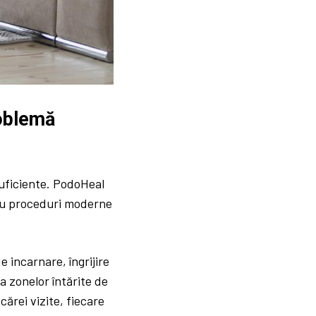
roblemă
suficiente. PodoHeal
ă cu proceduri moderne
e incarnare, îngrijire
a zonelor întărite de
cărei vizite, fiecare