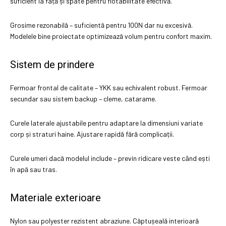
suficient la față și spate pentru flotabilitate efectivă.
Grosime rezonabilă – suficientă pentru 100N dar nu excesivă.
Modelele bine proiectate optimizează volum pentru confort maxim.
Sistem de prindere
Fermoar frontal de calitate – YKK sau echivalent robust. Fermoar
secundar sau sistem backup – cleme, catarame.
Curele laterale ajustabile pentru adaptare la dimensiuni variate
corp și straturi haine. Ajustare rapidă fără complicații.
Curele umeri dacă modelul include – previn ridicare veste când ești
în apă sau tras.
Materiale exterioare
Nylon sau polyester rezistent abraziune. Căptușeală interioară