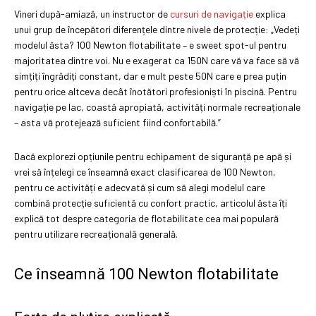
Vineri după-amiază, un instructor de
cursuri de navigație
explica
unui grup de începători diferențele dintre nivele de protecție: „Vedeți
modelul ăsta? 100 Newton flotabilitate – e sweet spot-ul pentru
majoritatea dintre voi. Nu e exagerat ca 150N care vă va face să vă
simțiți îngrădiți constant, dar e mult peste 50N care e prea puțin
pentru orice altceva decât înotători profesioniști în piscină. Pentru
navigație pe lac, coastă apropiată, activități normale recreaționale
– asta vă protejează suficient fiind confortabilă.”
Dacă explorezi opțiunile pentru echipament de siguranță pe apă și
vrei să înțelegi ce înseamnă exact clasificarea de 100 Newton,
pentru ce activități e adecvată și cum să alegi modelul care
combină protecție suficientă cu confort practic, articolul ăsta îți
explică tot despre categoria de flotabilitate cea mai populară
pentru utilizare recreațională generală.
Ce înseamnă 100 Newton flotabilitate