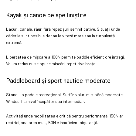
Kayak și canoe pe ape liniștite
Lacuri, canale, râuri fără repezișuri semnificative. Situații unde
căderile sunt posibile dar nu la viteză mare sau în turbulență
extremă.
Libertatea de mișcare a 100N permite paddle eficient ore întregi.
Volum redus nu se opune mișcării repetitive brațe.
Paddleboard și sport nautice moderate
Stand-up paddle recreațional. Surf în valuri mici până moderate.
Windsurf la nivel începător sau intermediar.
Activități unde mobilitatea e critică pentru performanță. 150N ar
restricționa prea mult, 50N e insuficient siguranță.