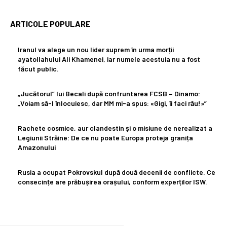
ARTICOLE POPULARE
Iranul va alege un nou lider suprem în urma morții
ayatollahului Ali Khamenei, iar numele acestuia nu a fost
făcut public.
„Jucătorul” lui Becali după confruntarea FCSB – Dinamo:
„Voiam să-l înlocuiesc, dar MM mi-a spus: «Gigi, îi faci rău!»”
Rachete cosmice, aur clandestin și o misiune de nerealizat a
Legiunii Străine: De ce nu poate Europa proteja granița
Amazonului
Rusia a ocupat Pokrovskul după două decenii de conflicte. Ce
consecințe are prăbușirea orașului, conform experților ISW.