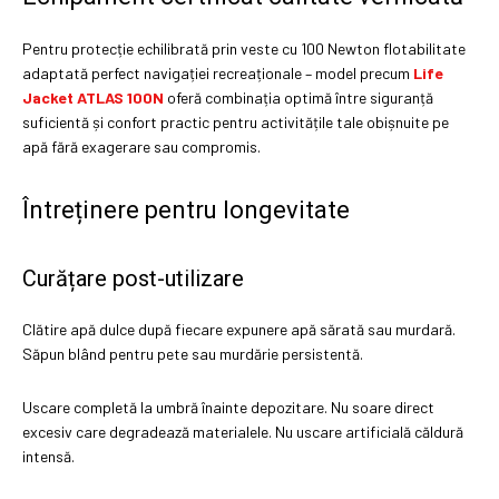
Pentru protecție echilibrată prin veste cu 100 Newton flotabilitate
adaptată perfect navigației recreaționale – model precum
Life
Jacket ATLAS 100N
oferă combinația optimă între siguranță
suficientă și confort practic pentru activitățile tale obișnuite pe
apă fără exagerare sau compromis.
Întreținere pentru longevitate
Curățare post-utilizare
Clătire apă dulce după fiecare expunere apă sărată sau murdară.
Săpun blând pentru pete sau murdărie persistentă.
Uscare completă la umbră înainte depozitare. Nu soare direct
excesiv care degradează materialele. Nu uscare artificială căldură
intensă.