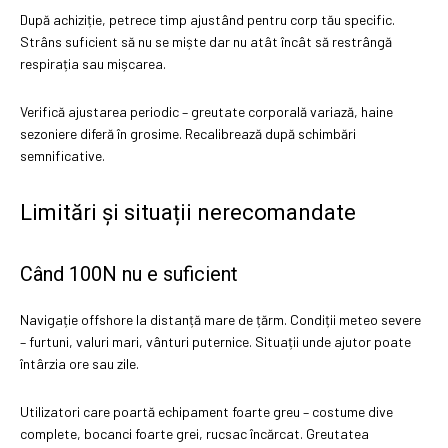
După achiziție, petrece timp ajustând pentru corp tău specific.
Strâns suficient să nu se miște dar nu atât încât să restrângă
respirația sau mișcarea.
Verifică ajustarea periodic – greutate corporală variază, haine
sezoniere diferă în grosime. Recalibrează după schimbări
semnificative.
Limitări și situații nerecomandate
Când 100N nu e suficient
Navigație offshore la distanță mare de țărm. Condiții meteo severe
– furtuni, valuri mari, vânturi puternice. Situații unde ajutor poate
întârzia ore sau zile.
Utilizatori care poartă echipament foarte greu – costume dive
complete, bocanci foarte grei, rucsac încărcat. Greutatea