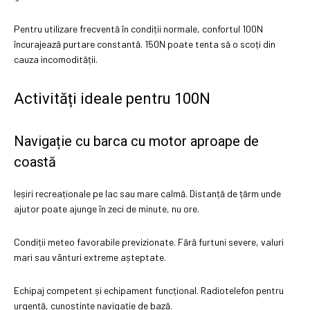
Pentru utilizare frecventă în condiții normale, confortul 100N
încurajează purtare constantă. 150N poate tenta să o scoți din
cauza incomodității.
Activități ideale pentru 100N
Navigație cu barca cu motor aproape de
coastă
Ieșiri recreaționale pe lac sau mare calmă. Distanță de țărm unde
ajutor poate ajunge în zeci de minute, nu ore.
Condiții meteo favorabile previzionate. Fără furtuni severe, valuri
mari sau vânturi extreme așteptate.
Echipaj competent și echipament funcțional. Radiotelefon pentru
urgență, cunoștințe navigație de bază.