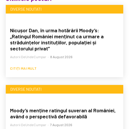
DIVERSE NOUTATI
Nicușor Dan, în urma hotărârii Moody’s:
„Ratingul României menținut ca urmare a
străduințelor instituțiilor, populației și
sectorului privat”
Autorii DeUndeCumpar
-
8 August 2026
CITIȚI MAI MULT
DIVERSE NOUTATI
Moody’s menține ratingul suveran al României,
având o perspectivă defavorabilă
Autorii DeUndeCumpar
-
7 August 2026