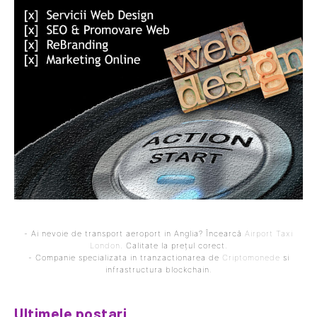
- Ai nevoie de transport aeroport in Anglia? Încearcă
Airport Taxi
London
. Calitate la prețul corect.
- Companie specializata in tranzactionarea de
Criptomonede
si
infrastructura blockchain.
Ultimele postari