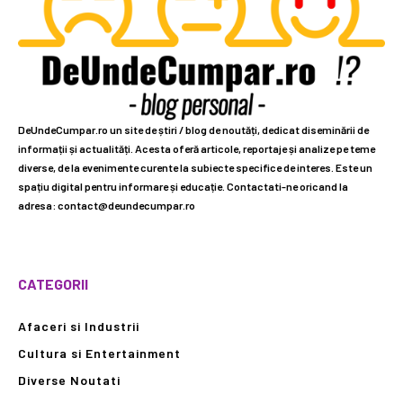
DeUndeCumpar.ro un site de știri / blog de noutăți, dedicat diseminării de
informații și actualități. Acesta oferă articole, reportaje și analize pe teme
diverse, de la evenimente curente la subiecte specifice de interes. Este un
spațiu digital pentru informare și educație. Contactati-ne oricand la
adresa: contact@deundecumpar.ro
CATEGORII
Afaceri si Industrii
Cultura si Entertainment
Diverse Noutati