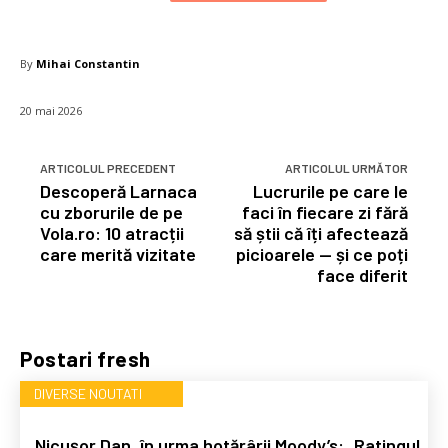
By
Mihai Constantin
20 mai 2026
ARTICOLUL PRECEDENT
ARTICOLUL URMĂTOR
Descoperă Larnaca
Lucrurile pe care le
cu zborurile de pe
faci în fiecare zi fără
Vola.ro: 10 atracții
să știi că îți afectează
care merită vizitate
picioarele — și ce poți
face diferit
Postari fresh
DIVERSE NOUTATI
Nicușor Dan, în urma hotărârii Moody’s: „Ratingul