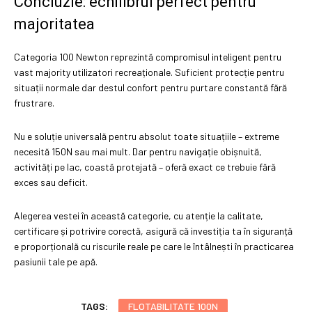
Concluzie: echilibrul perfect pentru
majoritatea
Categoria 100 Newton reprezintă compromisul inteligent pentru
vast majority utilizatori recreaționale. Suficient protecție pentru
situații normale dar destul confort pentru purtare constantă fără
frustrare.
Nu e soluție universală pentru absolut toate situațiile – extreme
necesită 150N sau mai mult. Dar pentru navigație obișnuită,
activități pe lac, coastă protejată – oferă exact ce trebuie fără
exces sau deficit.
Alegerea vestei în această categorie, cu atenție la calitate,
certificare și potrivire corectă, asigură că investiția ta în siguranță
e proporțională cu riscurile reale pe care le întâlnești în practicarea
pasiunii tale pe apă.
TAGS:
FLOTABILITATE 100N