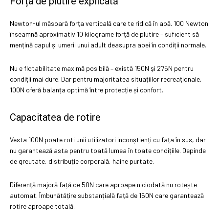
Forța de plutire explicată
Newton-ul măsoară forța verticală care te ridică în apă. 100 Newton
înseamnă aproximativ 10 kilograme forță de plutire – suficient să
mențină capul și umerii unui adult deasupra apei în condiții normale.
Nu e flotabilitate maximă posibilă – există 150N și 275N pentru
condiții mai dure. Dar pentru majoritatea situațiilor recreaționale,
100N oferă balanța optimă între protecție și confort.
Capacitatea de rotire
Vesta 100N poate roti unii utilizatori inconștienți cu fața în sus, dar
nu garantează asta pentru toată lumea în toate condițiile. Depinde
de greutate, distribuție corporală, haine purtate.
Diferență majoră față de 50N care aproape niciodată nu rotește
automat. Îmbunătățire substanțială față de 150N care garantează
rotire aproape totală.