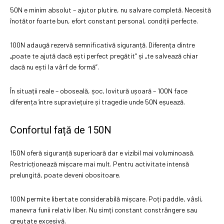
50N e minim absolut – ajutor plutire, nu salvare completă. Necesită
înotător foarte bun, efort constant personal, condiții perfecte.
100N adaugă rezervă semnificativă siguranță. Diferența dintre
„poate te ajută dacă ești perfect pregătit” și „te salvează chiar
dacă nu ești la vârf de formă”.
În situații reale – oboseală, șoc, lovitură ușoară – 100N face
diferența între supraviețuire și tragedie unde 50N eșuează.
Confortul față de 150N
150N oferă siguranță superioară dar e vizibil mai voluminoasă.
Restricționează mișcare mai mult. Pentru activitate intensă
prelungită, poate deveni obositoare.
100N permite libertate considerabilă mișcare. Poți paddle, vâsli,
manevra funii relativ liber. Nu simți constant constrângere sau
greutate excesivă.