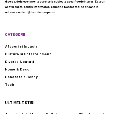
diverse, de la evenimente curente la subiecte specifice de interes. Este un
spațiu digital pentru informare și educație. Contactati-ne oricand la
adresa: contact@deundecumpar.ro
CATEGORII
Afaceri si Industrii
Cultura si Entertainment
Diverse Noutati
Home & Deco
Sanatate / Hobby
Tech
ULTIMELE STIRI