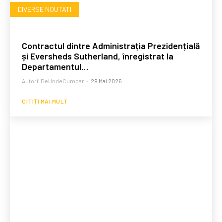
DIVERSE NOUTATI
Contractul dintre Administrația Prezidențială
și Eversheds Sutherland, înregistrat la
Departamentul…
Autorii DeUndeCumpar
-
29 Mai 2026
CITIȚI MAI MULT