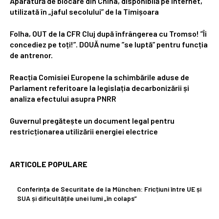
Aparatură de blocare din China, disponibilă pe internet,
utilizată în „jaful secolului” de la Timișoara
Folha, OUT de la CFR Cluj după înfrângerea cu Tromso! ”Îi
concediez pe toți!”. DOUĂ nume ”se luptă” pentru funcția
de antrenor.
Reacția Comisiei Europene la schimbările aduse de
Parlament referitoare la legislația decarbonizării și
analiza efectului asupra PNRR
Guvernul pregătește un document legal pentru
restricționarea utilizării energiei electrice
ARTICOLE POPULARE
Conferința de Securitate de la München: Fricțiuni între UE și
SUA și dificultățile unei lumi „în colaps”