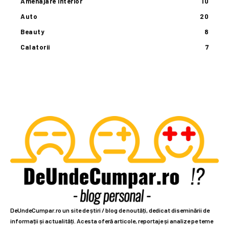
Amenajare interior
10
Auto
20
Beauty
8
Calatorii
7
DeUndeCumpar.ro un site de știri / blog de noutăți, dedicat diseminării de
informații și actualități. Acesta oferă articole, reportaje și analize pe teme